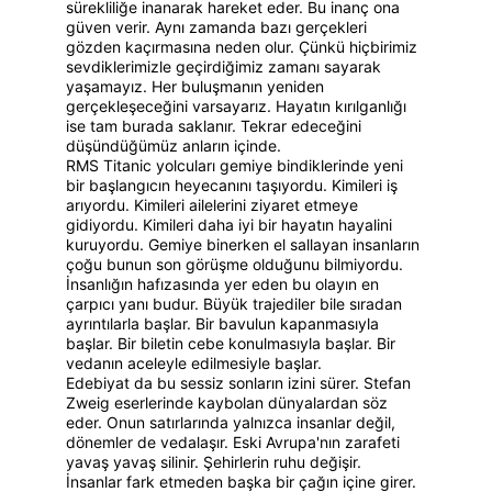
sürekliliğe inanarak hareket eder. Bu inanç ona 
güven verir. Aynı zamanda bazı gerçekleri 
gözden kaçırmasına neden olur. Çünkü hiçbirimiz 
sevdiklerimizle geçirdiğimiz zamanı sayarak 
yaşamayız. Her buluşmanın yeniden 
gerçekleşeceğini varsayarız. Hayatın kırılganlığı 
ise tam burada saklanır. Tekrar edeceğini 
düşündüğümüz anların içinde.
RMS Titanic yolcuları gemiye bindiklerinde yeni 
bir başlangıcın heyecanını taşıyordu. Kimileri iş 
arıyordu. Kimileri ailelerini ziyaret etmeye 
gidiyordu. Kimileri daha iyi bir hayatın hayalini 
kuruyordu. Gemiye binerken el sallayan insanların 
çoğu bunun son görüşme olduğunu bilmiyordu. 
İnsanlığın hafızasında yer eden bu olayın en 
çarpıcı yanı budur. Büyük trajediler bile sıradan 
ayrıntılarla başlar. Bir bavulun kapanmasıyla 
başlar. Bir biletin cebe konulmasıyla başlar. Bir 
vedanın aceleyle edilmesiyle başlar.
Edebiyat da bu sessiz sonların izini sürer. Stefan 
Zweig eserlerinde kaybolan dünyalardan söz 
eder. Onun satırlarında yalnızca insanlar değil, 
dönemler de vedalaşır. Eski Avrupa'nın zarafeti 
yavaş yavaş silinir. Şehirlerin ruhu değişir. 
İnsanlar fark etmeden başka bir çağın içine girer. 