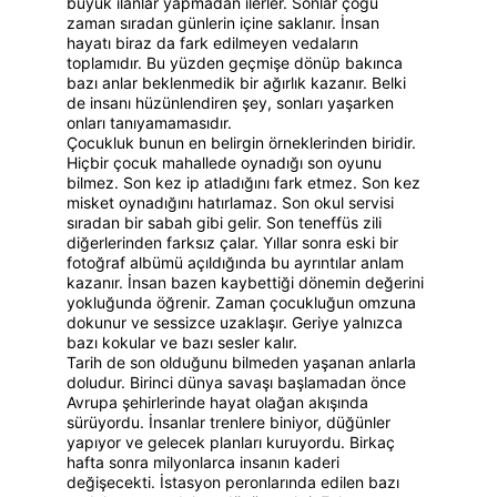
büyük ilanlar yapmadan ilerler. Sonlar çoğu 
zaman sıradan günlerin içine saklanır. İnsan 
hayatı biraz da fark edilmeyen vedaların 
toplamıdır. Bu yüzden geçmişe dönüp bakınca 
bazı anlar beklenmedik bir ağırlık kazanır. Belki 
de insanı hüzünlendiren şey, sonları yaşarken 
onları tanıyamamasıdır.
Çocukluk bunun en belirgin örneklerinden biridir. 
Hiçbir çocuk mahallede oynadığı son oyunu 
bilmez. Son kez ip atladığını fark etmez. Son kez 
misket oynadığını hatırlamaz. Son okul servisi 
sıradan bir sabah gibi gelir. Son teneffüs zili 
diğerlerinden farksız çalar. Yıllar sonra eski bir 
fotoğraf albümü açıldığında bu ayrıntılar anlam 
kazanır. İnsan bazen kaybettiği dönemin değerini 
yokluğunda öğrenir. Zaman çocukluğun omzuna 
dokunur ve sessizce uzaklaşır. Geriye yalnızca 
bazı kokular ve bazı sesler kalır.
Tarih de son olduğunu bilmeden yaşanan anlarla 
doludur. Birinci dünya savaşı başlamadan önce 
Avrupa şehirlerinde hayat olağan akışında 
sürüyordu. İnsanlar trenlere biniyor, düğünler 
yapıyor ve gelecek planları kuruyordu. Birkaç 
hafta sonra milyonlarca insanın kaderi 
değişecekti. İstasyon peronlarında edilen bazı 