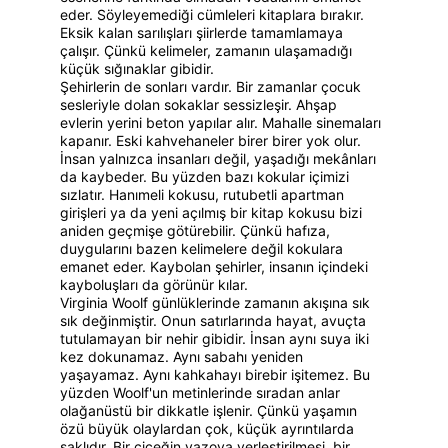
eder. Söyleyemediği cümleleri kitaplara bırakır. 
Eksik kalan sarılışları şiirlerde tamamlamaya 
çalışır. Çünkü kelimeler, zamanın ulaşamadığı 
küçük sığınaklar gibidir.
Şehirlerin de sonları vardır. Bir zamanlar çocuk 
sesleriyle dolan sokaklar sessizleşir. Ahşap 
evlerin yerini beton yapılar alır. Mahalle sinemaları 
kapanır. Eski kahvehaneler birer birer yok olur. 
İnsan yalnızca insanları değil, yaşadığı mekânları 
da kaybeder. Bu yüzden bazı kokular içimizi 
sızlatır. Hanımeli kokusu, rutubetli apartman 
girişleri ya da yeni açılmış bir kitap kokusu bizi 
aniden geçmişe götürebilir. Çünkü hafıza, 
duygularını bazen kelimelere değil kokulara 
emanet eder. Kaybolan şehirler, insanın içindeki 
kayboluşları da görünür kılar.
Virginia Woolf günlüklerinde zamanın akışına sık 
sık değinmiştir. Onun satırlarında hayat, avuçta 
tutulamayan bir nehir gibidir. İnsan aynı suya iki 
kez dokunamaz. Aynı sabahı yeniden 
yaşayamaz. Aynı kahkahayı birebir işitemez. Bu 
yüzden Woolf'un metinlerinde sıradan anlar 
olağanüstü bir dikkatle işlenir. Çünkü yaşamın 
özü büyük olaylardan çok, küçük ayrıntılarda 
saklıdır. Bir çiçeğin vazoya yerleştirilmesi, bir 