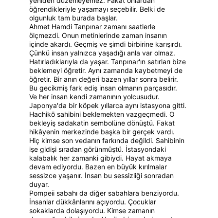
yeniden düzenleyemez. Fakat onlardan 
öğrendikleriyle yaşamayı seçebilir. Belki de 
olgunluk tam burada başlar.
Ahmet Hamdi Tanpınar zamanı saatlerle 
ölçmezdi. Onun metinlerinde zaman insanın 
içinde akardı. Geçmiş ve şimdi birbirine karışırdı. 
Çünkü insan yalnızca yaşadığı anla var olmaz. 
Hatırladıklarıyla da yaşar. Tanpınar'ın satırları bize 
beklemeyi öğretir. Aynı zamanda kaybetmeyi de 
öğretir. Bir anın değeri bazen yıllar sonra belirir. 
Bu gecikmiş fark ediş insan olmanın parçasıdır. 
Ve her insan kendi zamanının yolcusudur.
Japonya'da bir köpek yıllarca aynı istasyona gitti. 
Hachikō sahibini beklemekten vazgeçmedi. O 
bekleyiş sadakatin sembolüne dönüştü. Fakat 
hikâyenin merkezinde başka bir gerçek vardı. 
Hiç kimse son vedanın farkında değildi. Sahibinin 
işe gidişi sıradan görünmüştü. İstasyondaki 
kalabalık her zamanki gibiydi. Hayat akmaya 
devam ediyordu. Bazen en büyük kırılmalar 
sessizce yaşanır. İnsan bu sessizliği sonradan 
duyar.
Pompeii sabahı da diğer sabahlara benziyordu. 
İnsanlar dükkânlarını açıyordu. Çocuklar 
sokaklarda dolaşıyordu. Kimse zamanın 