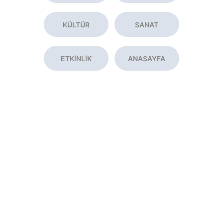
KÜLTÜR
SANAT
ETKİNLİK
ANASAYFA