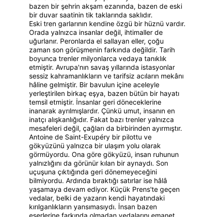
bazen bir şehrin akşam ezanında, bazen de eski 
bir duvar saatinin tik taklarında saklıdır.
Eski tren garlarının kendine özgü bir hüznü vardır. 
Orada yalnızca insanlar değil, ihtimaller de 
uğurlanır. Peronlarda el sallayan eller, çoğu 
zaman son görüşmenin farkında değildir. Tarih 
boyunca trenler milyonlarca vedaya tanıklık 
etmiştir. Avrupa'nın savaş yıllarında istasyonlar 
sessiz kahramanlıkların ve tarifsiz acıların mekânı 
hâline gelmiştir. Bir bavulun içine aceleyle 
yerleştirilen birkaç eşya, bazen bütün bir hayatı 
temsil etmiştir. İnsanlar geri döneceklerine 
inanarak ayrılmışlardır. Çünkü umut, insanın en 
inatçı alışkanlığıdır. Fakat bazı trenler yalnızca 
mesafeleri değil, çağları da birbirinden ayırmıştır.
Antoine de Saint-Exupéry bir pilottu ve 
gökyüzünü yalnızca bir ulaşım yolu olarak 
görmüyordu. Ona göre gökyüzü, insan ruhunun 
yalnızlığını da görünür kılan bir aynaydı. Son 
uçuşuna çıktığında geri dönemeyeceğini 
bilmiyordu. Ardında bıraktığı satırlar ise hâlâ 
yaşamaya devam ediyor. Küçük Prens'te geçen 
vedalar, belki de yazarın kendi hayatındaki 
kırılganlıkların yansımasıydı. İnsan bazen 
eserlerine farkında olmadan vedalarını emanet 