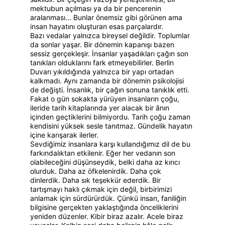
mektubun açılması ya da bir pencerenin 
aralanması... Bunlar önemsiz gibi görünen ama 
insan hayatını oluşturan esas parçalardır.
Bazı vedalar yalnızca bireysel değildir. Toplumlar 
da sonlar yaşar. Bir dönemin kapanışı bazen 
sessiz gerçekleşir. İnsanlar yaşadıkları çağın son 
tanıkları olduklarını fark etmeyebilirler. Berlin 
Duvarı yıkıldığında yalnızca bir yapı ortadan 
kalkmadı. Aynı zamanda bir dönemin psikolojisi 
de değişti. İnsanlık, bir çağın sonuna tanıklık etti. 
Fakat o gün sokakta yürüyen insanların çoğu, 
ileride tarih kitaplarında yer alacak bir ânın 
içinden geçtiklerini bilmiyordu. Tarih çoğu zaman 
kendisini yüksek sesle tanıtmaz. Gündelik hayatın 
içine karışarak ilerler.
Sevdiğimiz insanlara karşı kullandığımız dil de bu 
farkındalıktan etkilenir. Eğer her vedanın son 
olabileceğini düşünseydik, belki daha az kırıcı 
olurduk. Daha az öfkelenirdik. Daha çok 
dinlerdik. Daha sık teşekkür ederdik. Bir 
tartışmayı haklı çıkmak için değil, birbirimizi 
anlamak için sürdürürdük. Çünkü insan, faniliğin 
bilgisine gerçekten yaklaştığında önceliklerini 
yeniden düzenler. Kibir biraz azalır. Acele biraz 