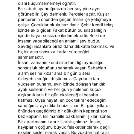
olanı küçümsememeyi öğretir.
Bir sabah uyandığımızda her şey yine aynı 
görünebilir. Çay demlenir. Perdeler açılır. Kuşlar 
pencerenin önünden geçer. İnsan işe yetişmeye 
çalışır. Çocuklar okula hazırlanır. Şehir kendi telaşı 
içinde akıp gider. Fakat bütün bu sıradanlığın 
içinde hayat sessizce ilerlemektedir. Belki de 
insanın yapabileceği en anlamlı şey budur. 
Sevdiği insanlara biraz daha dikkatle bakmak. Ve 
hiçbir anın sonsuza kadar süreceğini 
sanmamaktır.
İnsan, zamanın kendisine tanıdığı ayrıcalığın 
sonsuzluk olduğunu sanarak yaşar. Sabahları 
alarm sesine kızar ama bir gün o sesi 
özleyebileceğini düşünmez. Çaydanlıktan 
yükselen buharın, evin içinde dolaşan tanıdık 
ayak seslerinin ve her gün yinelenen küçük 
alışkanlıkların bir gün eksileceğini hesaba 
katmaz. Oysa hayat, en çok tekrar edeceğini 
sandığımız ayrıntılarla bizi sınar. Bir gün, yıllardır 
önünden geçtiğimiz bir dükkânın kepengi son 
kez kapanır. Bir mahalle bakkalının ışıkları söner. 
Bir apartmanın kapı zili artık çalmaz. İnsan, 
kayıpların çoğunu büyük felaketler olarak değil, 
eksilen sesler olarak yaşar. Bu yüzden hatıralar 