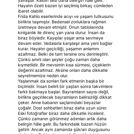
yavaşlar. Kalbin sesi daha belirgin hâle gelir. 
Hayatın özeti bazen iyi seçilmiş birkaç cümleden 
ibaret olabilir.
Frida Kahlo eserlerinde acıyı ve yaşam tutkusunu 
birlikte taşımıştır. Bedensel zorluklara rağmen 
üretmeye devam etmiştir. Onun tablolarında 
kırılganlık ile direnç yan yana durur. İnsan da 
biraz böyledir. Kayıplar yaşar ama sevmeye 
devam eder. Vedalarla karşılaşır ama yeni bağlar 
kurar. Hayatın geçiciliği, yaşamın anlamını 
azaltmaz. Belki de tam tersine onu derinleştirir. 
Çünkü sınırlı olan şeyler çoğu zaman daha 
kıymetlidir. Bir mevsimin kısa sürmesi, çiçeklerin 
değerini azaltmaz. Aksine onları daha dikkatle 
seyretmemize neden olur.
Yaşlanmak da sonları fark etmenin başka bir 
biçimidir. İnsan belirli bir yaştan sonra takvimlere 
farklı bakmaya başlar. Bayramların sayısı değil, 
birlikte geçirilecek bayramların belirsizliği dikkat 
çeker. Anne babanın saçlarındaki beyazlar 
çoğalır. Dost sohbetleri biraz daha uzun sürer. 
Eski fotoğraflar biraz daha dikkatle incelenir. 
Çünkü zamanın görünmez adımları artık daha 
belirgin hâle gelir. Bu farkındalık bazen hüzün 
getirir. Ancak aynı zamanda şükran duygusunu 