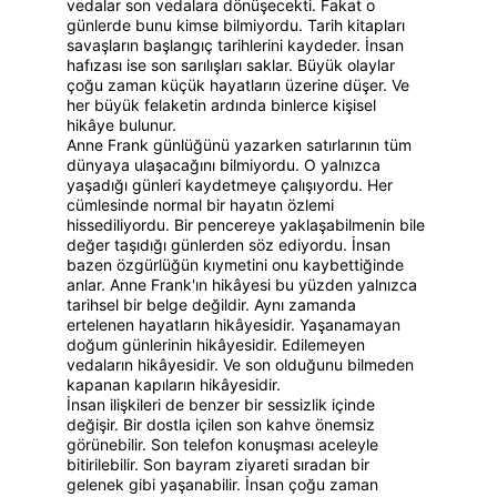
vedalar son vedalara dönüşecekti. Fakat o 
günlerde bunu kimse bilmiyordu. Tarih kitapları 
savaşların başlangıç tarihlerini kaydeder. İnsan 
hafızası ise son sarılışları saklar. Büyük olaylar 
çoğu zaman küçük hayatların üzerine düşer. Ve 
her büyük felaketin ardında binlerce kişisel 
hikâye bulunur.
Anne Frank günlüğünü yazarken satırlarının tüm 
dünyaya ulaşacağını bilmiyordu. O yalnızca 
yaşadığı günleri kaydetmeye çalışıyordu. Her 
cümlesinde normal bir hayatın özlemi 
hissediliyordu. Bir pencereye yaklaşabilmenin bile 
değer taşıdığı günlerden söz ediyordu. İnsan 
bazen özgürlüğün kıymetini onu kaybettiğinde 
anlar. Anne Frank'ın hikâyesi bu yüzden yalnızca 
tarihsel bir belge değildir. Aynı zamanda 
ertelenen hayatların hikâyesidir. Yaşanamayan 
doğum günlerinin hikâyesidir. Edilemeyen 
vedaların hikâyesidir. Ve son olduğunu bilmeden 
kapanan kapıların hikâyesidir.
İnsan ilişkileri de benzer bir sessizlik içinde 
değişir. Bir dostla içilen son kahve önemsiz 
görünebilir. Son telefon konuşması aceleyle 
bitirilebilir. Son bayram ziyareti sıradan bir 
gelenek gibi yaşanabilir. İnsan çoğu zaman 