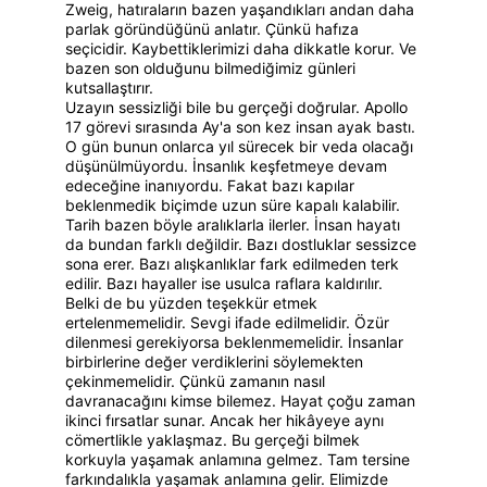
Zweig, hatıraların bazen yaşandıkları andan daha 
parlak göründüğünü anlatır. Çünkü hafıza 
seçicidir. Kaybettiklerimizi daha dikkatle korur. Ve 
bazen son olduğunu bilmediğimiz günleri 
kutsallaştırır.
Uzayın sessizliği bile bu gerçeği doğrular. Apollo 
17 görevi sırasında Ay'a son kez insan ayak bastı. 
O gün bunun onlarca yıl sürecek bir veda olacağı 
düşünülmüyordu. İnsanlık keşfetmeye devam 
edeceğine inanıyordu. Fakat bazı kapılar 
beklenmedik biçimde uzun süre kapalı kalabilir. 
Tarih bazen böyle aralıklarla ilerler. İnsan hayatı 
da bundan farklı değildir. Bazı dostluklar sessizce 
sona erer. Bazı alışkanlıklar fark edilmeden terk 
edilir. Bazı hayaller ise usulca raflara kaldırılır.
Belki de bu yüzden teşekkür etmek 
ertelenmemelidir. Sevgi ifade edilmelidir. Özür 
dilenmesi gerekiyorsa beklenmemelidir. İnsanlar 
birbirlerine değer verdiklerini söylemekten 
çekinmemelidir. Çünkü zamanın nasıl 
davranacağını kimse bilemez. Hayat çoğu zaman 
ikinci fırsatlar sunar. Ancak her hikâyeye aynı 
cömertlikle yaklaşmaz. Bu gerçeği bilmek 
korkuyla yaşamak anlamına gelmez. Tam tersine 
farkındalıkla yaşamak anlamına gelir. Elimizde 