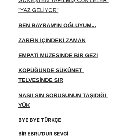
GÜNEŞTEN YAPILMIŞ CÜMLELER 
"YAZ GELİYOR"
BEN BAYRAM'IN OĞLUYUM...
ZARFIN İÇİNDEKİ ZAMAN
EMPATİ MÜZESİNDE BİR GEZİ
KÖPÜĞÜNDE SÜKÛNET 
TELVESİNDE SIR
NASILSIN SORUSUNUN TAŞIDIĞI 
YÜK
BYE BYE TÜRKÇE
BİR EBRU'DUR SEVGİ