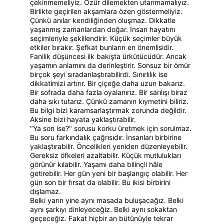
çekinmemeliyiz. Özür dilemekten utanmamalıyız. 
Birlikte geçirilen akşamlara özen göstermeliyiz. 
Çünkü anılar kendiliğinden oluşmaz. Dikkatle 
yaşanmış zamanlardan doğar. İnsan hayatını 
seçimleriyle şekillendirir. Küçük seçimler büyük 
etkiler bırakır. Şefkat bunların en önemlisidir.
Fanilik düşüncesi ilk bakışta ürkütücüdür. Ancak 
yaşamın anlamını da derinleştirir. Sonsuz bir ömür 
birçok şeyi sıradanlaştırabilirdi. Sınırlılık ise 
dikkatimizi artırır. Bir çiçeğe daha uzun bakarız. 
Bir sofrada daha fazla oyalanırız. Bir sarılışı biraz 
daha sıkı tutarız. Çünkü zamanın kıymetini biliriz. 
Bu bilgi bizi karamsarlaştırmak zorunda değildir. 
Aksine bizi hayata yaklaştırabilir.
"Ya son ise?" sorusu korku üretmek için sorulmaz. 
Bu soru farkındalık çağrısıdır. İnsanları birbirine 
yaklaştırabilir. Öncelikleri yeniden düzenleyebilir. 
Gereksiz öfkeleri azaltabilir. Küçük mutlulukları 
görünür kılabilir. Yaşamı daha bilinçli hâle 
getirebilir. Her gün yeni bir başlangıç olabilir. Her 
gün son bir fırsat da olabilir. Bu ikisi birbirini 
dışlamaz.
Belki yarın yine aynı masada buluşacağız. Belki 
aynı şarkıyı dinleyeceğiz. Belki aynı sokaktan 
geçeceğiz. Fakat hiçbir an bütünüyle tekrar 