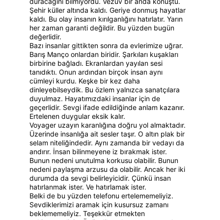
duracağını bilmiyordu. Vezüv bir anda konuştu. 
Şehir küller altında kaldı. Geriye donmuş hayatlar 
kaldı. Bu olay insanın kırılganlığını hatırlatır. Yarın 
her zaman garanti değildir. Bu yüzden bugün 
değerlidir.
Bazı insanlar gittikten sonra da evlerimize uğrar. 
Barış Manço onlardan biridir. Şarkıları kuşakları 
birbirine bağladı. Ekranlardan yayılan sesi 
tanıdıktı. Onun ardından birçok insan aynı 
cümleyi kurdu. Keşke bir kez daha 
dinleyebilseydik. Bu özlem yalnızca sanatçılara 
duyulmaz. Hayatımızdaki insanlar için de 
geçerlidir. Sevgi ifade edildiğinde anlam kazanır. 
Ertelenen duygular eksik kalır.
Voyager uzayın karanlığına doğru yol almaktadır. 
Üzerinde insanlığa ait sesler taşır. O altın plak bir 
selam niteliğindedir. Aynı zamanda bir vedayı da 
andırır. İnsan bilinmeyene iz bırakmak ister. 
Bunun nedeni unutulma korkusu olabilir. Bunun 
nedeni paylaşma arzusu da olabilir. Ancak her iki 
durumda da sevgi belirleyicidir. Çünkü insan 
hatırlanmak ister. Ve hatırlamak ister.
Belki de bu yüzden telefonu ertelememeliyiz. 
Sevdiklerimizi aramak için kusursuz zamanı 
beklememeliyiz. Teşekkür etmekten 