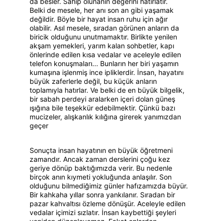
da besler. Sahip olunanın değerini hatırlatır.
Belki de mesele, her anı son an gibi yaşamak 
değildir. Böyle bir hayat insan ruhu için ağır 
olabilir. Asıl mesele, sıradan görünen anların da 
biricik olduğunu unutmamaktır. Birlikte yenilen 
akşam yemekleri, yarım kalan sohbetler, kapı 
önlerinde edilen kısa vedalar ve aceleyle edilen 
telefon konuşmaları... Bunların her biri yaşamın 
kumaşına işlenmiş ince ipliklerdir. İnsan, hayatını 
büyük zaferlerle değil, bu küçük anların 
toplamıyla hatırlar. Ve belki de en büyük bilgelik, 
bir sabah perdeyi aralarken içeri dolan güneş 
ışığına bile teşekkür edebilmektir. Çünkü bazı 
mucizeler, alışkanlık kılığına girerek yanımızdan 
geçer
Sonuçta insan hayatının en büyük öğretmeni 
zamandır. Ancak zaman derslerini çoğu kez 
geriye dönüp baktığımızda verir. Bu nedenle 
birçok anın kıymeti yokluğunda anlaşılır. Son 
olduğunu bilmediğimiz günler hafızamızda büyür. 
Bir kahkaha yıllar sonra yankılanır. Sıradan bir 
pazar kahvaltısı özleme dönüşür. Aceleyle edilen 
vedalar içimizi sızlatır. İnsan kaybettiği şeyleri 