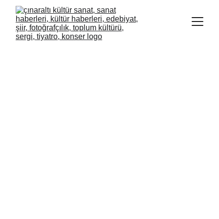
KURTUL DURNA
ŞİİR'E  ŞİİR