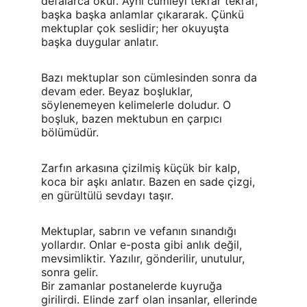
defalarca okur. Aynı cümleyi tekrar tekrar, 
başka başka anlamlar çıkararak. Çünkü 
mektuplar çok seslidir; her okuyuşta 
başka duygular anlatır.
Bazı mektuplar son cümlesinden sonra da 
devam eder. Beyaz boşluklar, 
söylenemeyen kelimelerle doludur. O 
boşluk, bazen mektubun en çarpıcı 
bölümüdür.
Zarfın arkasına çizilmiş küçük bir kalp, 
koca bir aşkı anlatır. Bazen en sade çizgi, 
en gürültülü sevdayı taşır.
Mektuplar, sabrın ve vefanın sınandığı 
yollardır. Onlar e-posta gibi anlık değil, 
mevsimliktir. Yazılır, gönderilir, unutulur, 
sonra gelir.
Bir zamanlar postanelerde kuyruğa 
girilirdi. Elinde zarf olan insanlar, ellerinde 