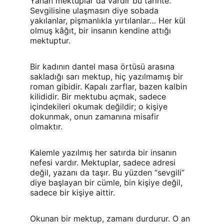
Yanan mektuplar da vardır bu tarihte. 
Sevgilisine ulaşmasın diye sobada 
yakılanlar, pişmanlıkla yırtılanlar… Her kül 
olmuş kâğıt, bir insanın kendine attığı 
mektuptur.
Bir kadının dantel masa örtüsü arasına 
sakladığı sarı mektup, hiç yazılmamış bir 
roman gibidir. Kapalı zarflar, bazen kalbin 
kilididir. Bir mektubu açmak, sadece 
içindekileri okumak değildir; o kişiye 
dokunmak, onun zamanına misafir 
olmaktır.
Kalemle yazılmış her satırda bir insanın 
nefesi vardır. Mektuplar, sadece adresi 
değil, yazanı da taşır. Bu yüzden “sevgili” 
diye başlayan bir cümle, bin kişiye değil, 
sadece bir kişiye aittir.
Okunan bir mektup, zamanı durdurur. O an 