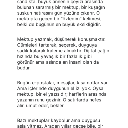
sandıkta, büyük annenin çeyizi arasında 
bulunan sararmış bir mektup, bir kuşağın 
suskun hatırasını gün yüzüne çıkarır. O 
mektupta geçen bir "özledim" kelimesi, 
belki de bugünün en büyük eksikliğidir.
Mektup yazmak, düşünerek konuşmaktır. 
Cümleleri tartarak, seçerek, duyguya 
sadık kalarak kaleme almaktır. Dijital çağın 
hızında bu yavaşlık bir fazlalık gibi 
görünür ama aslında en insani olan da 
budur.
Bugün e-postalar, mesajlar, kısa notlar var. 
Ama içlerinde duygunun el izi yok. Oysa 
mektup, bir el yazısıdır; harflerin arasında 
yazanın ruhu gezinir. O satırlarda nefes 
alır, umut eder, bekler.
Bazı mektuplar kaybolur ama duygusu 
asla yitmez. Aradan yıllar geçse bile, bir 