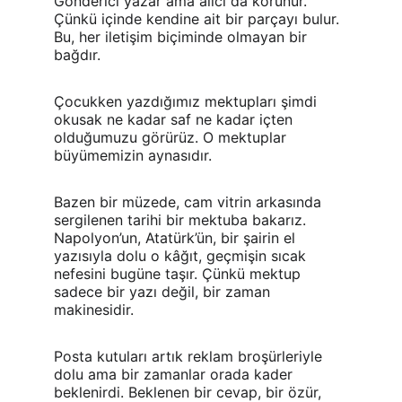
Gönderici yazar ama alıcı da korunur. 
Çünkü içinde kendine ait bir parçayı bulur. 
Bu, her iletişim biçiminde olmayan bir 
bağdır.
Çocukken yazdığımız mektupları şimdi 
okusak ne kadar saf ne kadar içten 
olduğumuzu görürüz. O mektuplar 
büyümemizin aynasıdır.
Bazen bir müzede, cam vitrin arkasında 
sergilenen tarihi bir mektuba bakarız. 
Napolyon’un, Atatürk’ün, bir şairin el 
yazısıyla dolu o kâğıt, geçmişin sıcak 
nefesini bugüne taşır. Çünkü mektup 
sadece bir yazı değil, bir zaman 
makinesidir.
Posta kutuları artık reklam broşürleriyle 
dolu ama bir zamanlar orada kader 
beklenirdi. Beklenen bir cevap, bir özür, 