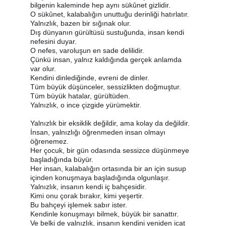
bilgenin kaleminde hep aynı sükûnet gizlidir.
O sükûnet, kalabalığın unuttuğu derinliği hatırlatır.
Yalnızlık, bazen bir sığınak olur.
Dış dünyanın gürültüsü sustuğunda, insan kendi 
nefesini duyar.
O nefes, varoluşun en sade delilidir.
Çünkü insan, yalnız kaldığında gerçek anlamda 
var olur.
Kendini dinlediğinde, evreni de dinler.
Tüm büyük düşünceler, sessizlikten doğmuştur.
Tüm büyük hatalar, gürültüden.
Yalnızlık, o ince çizgide yürümektir.
Yalnızlık bir eksiklik değildir, ama kolay da değildir.
İnsan, yalnızlığı öğrenmeden insan olmayı 
öğrenemez.
Her çocuk, bir gün odasında sessizce düşünmeye 
başladığında büyür.
Her insan, kalabalığın ortasında bir an için susup 
içinden konuşmaya başladığında olgunlaşır.
Yalnızlık, insanın kendi iç bahçesidir.
Kimi onu çorak bırakır, kimi yeşertir.
Bu bahçeyi işlemek sabır ister.
Kendinle konuşmayı bilmek, büyük bir sanattır.
Ve belki de yalnızlık, insanın kendini yeniden icat 