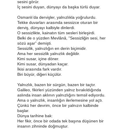
sesini görür.
İç sesini duyan, dünyayı da başka türlü duyar.
Osmanlı’da dervişler, yalnızlıkla yoğrulurdu.
Tekke duvarları arasında sessizce oturan bir 
derviş, dünyayı kalbiyle dinlerdi.
O sessizlikte, kainatın tüm sesleri birleşirdi.
Belki de o yüzden Mevlânâ, “Sessizliğin sesi, her 
sözü aşar” demişti.
Sessizlik, yalnızlığın en derin biçimidir.
Ama her sessizlik yalnızlık değildir.
Kimi susar, içine döner.
Kimi susar, dünyadan kaçar.
İkisi arasında fark vardır.
Biri büyür, diğeri küçülür.
Yalnızlık, bazen bir sürgün, bazen bir taçtır.
Galileo, fikirleri yüzünden yalnız bırakıldığında 
aslında insan aklının yalnızlığını temsil ediyordu.
Ama o yalnızlık, insanlığın ilerlemesine yol açtı.
Çünkü her devrim, önce bir yalnızın kalbinde 
başlar.
Dünya tarihine bak:
Her fikir, önce bir odada tek başına düşünen bir 
insanın zihninde doğmuştur.