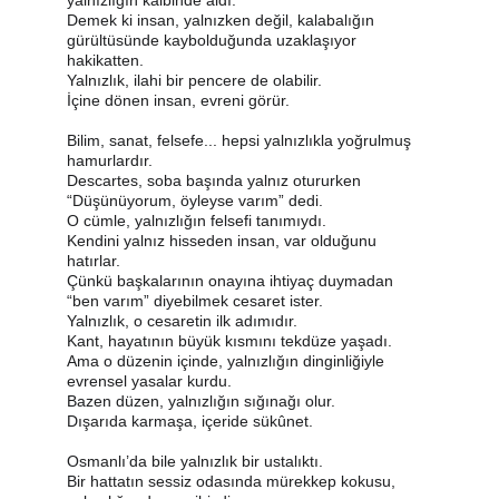
yalnızlığın kalbinde aldı.
Demek ki insan, yalnızken değil, kalabalığın 
gürültüsünde kaybolduğunda uzaklaşıyor 
hakikatten.
Yalnızlık, ilahi bir pencere de olabilir.
İçine dönen insan, evreni görür.
Bilim, sanat, felsefe... hepsi yalnızlıkla yoğrulmuş 
hamurlardır.
Descartes, soba başında yalnız otururken 
“Düşünüyorum, öyleyse varım” dedi.
O cümle, yalnızlığın felsefi tanımıydı.
Kendini yalnız hisseden insan, var olduğunu 
hatırlar.
Çünkü başkalarının onayına ihtiyaç duymadan 
“ben varım” diyebilmek cesaret ister.
Yalnızlık, o cesaretin ilk adımıdır.
Kant, hayatının büyük kısmını tekdüze yaşadı.
Ama o düzenin içinde, yalnızlığın dinginliğiyle 
evrensel yasalar kurdu.
Bazen düzen, yalnızlığın sığınağı olur.
Dışarıda karmaşa, içeride sükûnet.
Osmanlı’da bile yalnızlık bir ustalıktı.
Bir hattatın sessiz odasında mürekkep kokusu, 