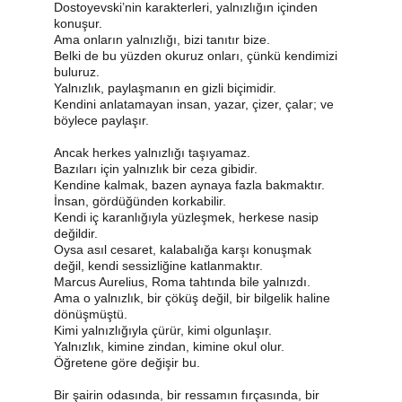
Dostoyevski’nin karakterleri, yalnızlığın içinden 
konuşur.
Ama onların yalnızlığı, bizi tanıtır bize.
Belki de bu yüzden okuruz onları, çünkü kendimizi 
buluruz.
Yalnızlık, paylaşmanın en gizli biçimidir.
Kendini anlatamayan insan, yazar, çizer, çalar; ve 
böylece paylaşır.
Ancak herkes yalnızlığı taşıyamaz.
Bazıları için yalnızlık bir ceza gibidir.
Kendine kalmak, bazen aynaya fazla bakmaktır.
İnsan, gördüğünden korkabilir.
Kendi iç karanlığıyla yüzleşmek, herkese nasip 
değildir.
Oysa asıl cesaret, kalabalığa karşı konuşmak 
değil, kendi sessizliğine katlanmaktır.
Marcus Aurelius, Roma tahtında bile yalnızdı.
Ama o yalnızlık, bir çöküş değil, bir bilgelik haline 
dönüşmüştü.
Kimi yalnızlığıyla çürür, kimi olgunlaşır.
Yalnızlık, kimine zindan, kimine okul olur.
Öğretene göre değişir bu.
Bir şairin odasında, bir ressamın fırçasında, bir 