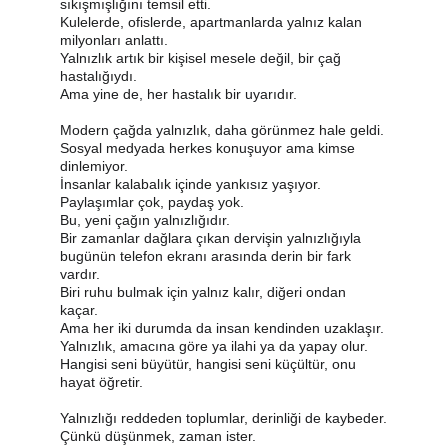
sıkışmışlığını temsil etti.
Kulelerde, ofislerde, apartmanlarda yalnız kalan 
milyonları anlattı.
Yalnızlık artık bir kişisel mesele değil, bir çağ 
hastalığıydı.
Ama yine de, her hastalık bir uyarıdır.
Modern çağda yalnızlık, daha görünmez hale geldi.
Sosyal medyada herkes konuşuyor ama kimse 
dinlemiyor.
İnsanlar kalabalık içinde yankısız yaşıyor.
Paylaşımlar çok, paydaş yok.
Bu, yeni çağın yalnızlığıdır.
Bir zamanlar dağlara çıkan dervişin yalnızlığıyla 
bugünün telefon ekranı arasında derin bir fark 
vardır.
Biri ruhu bulmak için yalnız kalır, diğeri ondan 
kaçar.
Ama her iki durumda da insan kendinden uzaklaşır.
Yalnızlık, amacına göre ya ilahi ya da yapay olur.
Hangisi seni büyütür, hangisi seni küçültür, onu 
hayat öğretir.
Yalnızlığı reddeden toplumlar, derinliği de kaybeder.
Çünkü düşünmek, zaman ister.