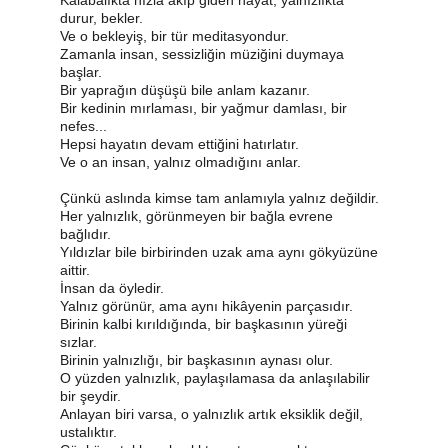
Kalabalıkta hızla akıp giden hayat, yalnızlıkta 
durur, bekler.
Ve o bekleyiş, bir tür meditasyondur.
Zamanla insan, sessizliğin müziğini duymaya 
başlar.
Bir yaprağın düşüşü bile anlam kazanır.
Bir kedinin mırlaması, bir yağmur damlası, bir 
nefes...
Hepsi hayatın devam ettiğini hatırlatır.
Ve o an insan, yalnız olmadığını anlar.
Çünkü aslında kimse tam anlamıyla yalnız değildir.
Her yalnızlık, görünmeyen bir bağla evrene 
bağlıdır.
Yıldızlar bile birbirinden uzak ama aynı gökyüzüne 
aittir.
İnsan da öyledir.
Yalnız görünür, ama aynı hikâyenin parçasıdır.
Birinin kalbi kırıldığında, bir başkasının yüreği 
sızlar.
Birinin yalnızlığı, bir başkasının aynası olur.
O yüzden yalnızlık, paylaşılamasa da anlaşılabilir 
bir şeydir.
Anlayan biri varsa, o yalnızlık artık eksiklik değil, 
ustalıktır.