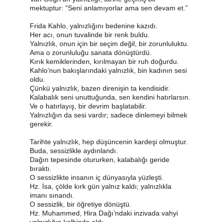
mektuptur: “Seni anlamıyorlar ama sen devam et.”
Frida Kahlo, yalnızlığını bedenine kazıdı.
Her acı, onun tuvalinde bir renk buldu.
Yalnızlık, onun için bir seçim değil, bir zorunluluktu.
Ama o zorunluluğu sanata dönüştürdü.
Kırık kemiklerinden, kırılmayan bir ruh doğurdu.
Kahlo’nun bakışlarındaki yalnızlık, bin kadının sesi 
oldu.
Çünkü yalnızlık, bazen direnişin ta kendisidir.
Kalabalık seni unuttuğunda, sen kendini hatırlarsın.
Ve o hatırlayış, bir devrim başlatabilir.
Yalnızlığın da sesi vardır; sadece dinlemeyi bilmek 
gerekir.
Tarihte yalnızlık, hep düşüncenin kardeşi olmuştur.
Buda, sessizlikle aydınlandı.
Dağın tepesinde otururken, kalabalığı geride 
bıraktı.
O sessizlikte insanın iç dünyasıyla yüzleşti.
Hz. İsa, çölde kırk gün yalnız kaldı; yalnızlıkla 
imanı sınandı.
O sessizlik, bir öğretiye dönüştü.
Hz. Muhammed, Hira Dağı’ndaki inzivada vahyi 