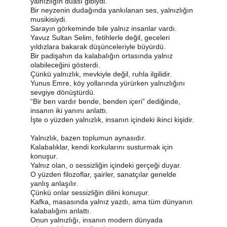
yalnızlığın duası gibiydi.
Bir neyzenin dudağında yankılanan ses, yalnızlığın 
musikisiydi.
Sarayın görkeminde bile yalnız insanlar vardı.
Yavuz Sultan Selim, fetihlerle değil, geceleri 
yıldızlara bakarak düşünceleriyle büyürdü.
Bir padişahın da kalabalığın ortasında yalnız 
olabileceğini gösterdi.
Çünkü yalnızlık, mevkiyle değil, ruhla ilgilidir.
Yunus Emre, köy yollarında yürürken yalnızlığını 
sevgiye dönüştürdü.
“Bir ben vardır bende, benden içeri” dediğinde, 
insanın iki yanını anlattı.
İşte o yüzden yalnızlık, insanın içindeki ikinci kişidir.
Yalnızlık, bazen toplumun aynasıdır.
Kalabalıklar, kendi korkularını susturmak için 
konuşur.
Yalnız olan, o sessizliğin içindeki gerçeği duyar.
O yüzden filozoflar, şairler, sanatçılar genelde 
yanlış anlaşılır.
Çünkü onlar sessizliğin dilini konuşur.
Kafka, masasında yalnız yazdı, ama tüm dünyanın 
kalabalığını anlattı.
Onun yalnızlığı, insanın modern dünyada 