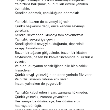
Yalnızlıkla barışmak, o unutulan evreni yeniden 
bulmaktır.
Kendine dönmek, çocukluğuna dönmektir.
Yalnızlık, bazen de sevmeyi öğretir.
Çünkü başkasını değil, önce kendini sevmeyi 
gerektirir.
Kendini sevmeden, kimseyi tam sevemezsin.
Yalnızlık, sevgiyi içe çevirir.
Kendi içindeki sevgiyi bulduğunda, dışarıdaki 
sevgiyi büyütürsün.
Bazen bir ağacın gölgesinde, bazen bir kitabın 
sayfasında, bazen bir kahve fincanında bulursun o 
sevgiyi.
Ve o an, dünyanın sessizliğinde bile bir sıcaklık 
hissedersin.
Çünkü sevgi, yalnızlığın en derin yerinde filiz verir.
Ve o filiz, insanın ruhuna kök salar.
İnsan, yalnızken de yeşerebilir.
Yalnızlığı kabul eden insan, zamana hükmeder.
Çünkü yalnızlık, zamanı yavaşlatır.
Her saniye bir düşünceye, her düşünce bir 
hatıraya dönüşür.