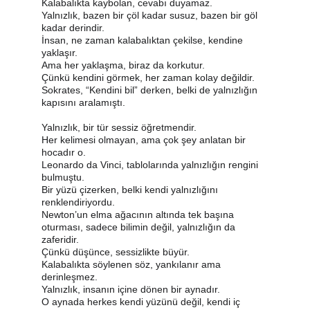
Kalabalıkta kaybolan, cevabı duyamaz.
Yalnızlık, bazen bir çöl kadar susuz, bazen bir göl 
kadar derindir.
İnsan, ne zaman kalabalıktan çekilse, kendine 
yaklaşır.
Ama her yaklaşma, biraz da korkutur.
Çünkü kendini görmek, her zaman kolay değildir.
Sokrates, “Kendini bil” derken, belki de yalnızlığın 
kapısını aralamıştı.
Yalnızlık, bir tür sessiz öğretmendir.
Her kelimesi olmayan, ama çok şey anlatan bir 
hocadır o.
Leonardo da Vinci, tablolarında yalnızlığın rengini 
bulmuştu.
Bir yüzü çizerken, belki kendi yalnızlığını 
renklendiriyordu.
Newton’un elma ağacının altında tek başına 
oturması, sadece bilimin değil, yalnızlığın da 
zaferidir.
Çünkü düşünce, sessizlikte büyür.
Kalabalıkta söylenen söz, yankılanır ama 
derinleşmez.
Yalnızlık, insanın içine dönen bir aynadır.
O aynada herkes kendi yüzünü değil, kendi iç 