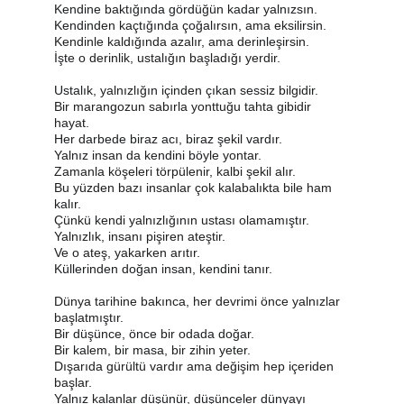
Kendine baktığında gördüğün kadar yalnızsın.
Kendinden kaçtığında çoğalırsın, ama eksilirsin.
Kendinle kaldığında azalır, ama derinleşirsin.
İşte o derinlik, ustalığın başladığı yerdir.
Ustalık, yalnızlığın içinden çıkan sessiz bilgidir.
Bir marangozun sabırla yonttuğu tahta gibidir 
hayat.
Her darbede biraz acı, biraz şekil vardır.
Yalnız insan da kendini böyle yontar.
Zamanla köşeleri törpülenir, kalbi şekil alır.
Bu yüzden bazı insanlar çok kalabalıkta bile ham 
kalır.
Çünkü kendi yalnızlığının ustası olamamıştır.
Yalnızlık, insanı pişiren ateştir.
Ve o ateş, yakarken arıtır.
Küllerinden doğan insan, kendini tanır.
Dünya tarihine bakınca, her devrimi önce yalnızlar 
başlatmıştır.
Bir düşünce, önce bir odada doğar.
Bir kalem, bir masa, bir zihin yeter.
Dışarıda gürültü vardır ama değişim hep içeriden 
başlar.
Yalnız kalanlar düşünür, düşünceler dünyayı 