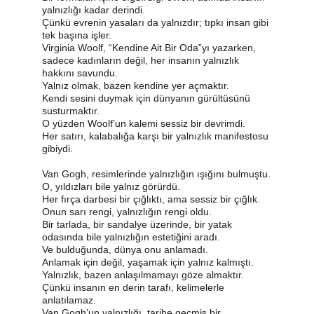
yalnızlığı kadar derindi.
Çünkü evrenin yasaları da yalnızdır; tıpkı insan gibi 
tek başına işler.
Virginia Woolf, “Kendine Ait Bir Oda”yı yazarken, 
sadece kadınların değil, her insanın yalnızlık 
hakkını savundu.
Yalnız olmak, bazen kendine yer açmaktır.
Kendi sesini duymak için dünyanın gürültüsünü 
susturmaktır.
O yüzden Woolf’un kalemi sessiz bir devrimdi.
Her satırı, kalabalığa karşı bir yalnızlık manifestosu 
gibiydi.
Van Gogh, resimlerinde yalnızlığın ışığını bulmuştu.
O, yıldızları bile yalnız görürdü.
Her fırça darbesi bir çığlıktı, ama sessiz bir çığlık.
Onun sarı rengi, yalnızlığın rengi oldu.
Bir tarlada, bir sandalye üzerinde, bir yatak 
odasında bile yalnızlığın estetiğini aradı.
Ve bulduğunda, dünya onu anlamadı.
Anlamak için değil, yaşamak için yalnız kalmıştı.
Yalnızlık, bazen anlaşılmamayı göze almaktır.
Çünkü insanın en derin tarafı, kelimelerle 
anlatılamaz.
Van Gogh’un yalnızlığı, tarihe geçmiş bir 