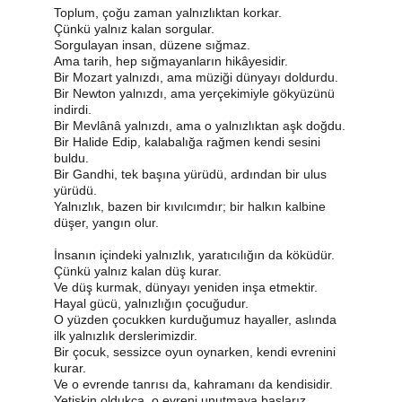
Toplum, çoğu zaman yalnızlıktan korkar.
Çünkü yalnız kalan sorgular.
Sorgulayan insan, düzene sığmaz.
Ama tarih, hep sığmayanların hikâyesidir.
Bir Mozart yalnızdı, ama müziği dünyayı doldurdu.
Bir Newton yalnızdı, ama yerçekimiyle gökyüzünü 
indirdi.
Bir Mevlânâ yalnızdı, ama o yalnızlıktan aşk doğdu.
Bir Halide Edip, kalabalığa rağmen kendi sesini 
buldu.
Bir Gandhi, tek başına yürüdü, ardından bir ulus 
yürüdü.
Yalnızlık, bazen bir kıvılcımdır; bir halkın kalbine 
düşer, yangın olur.
İnsanın içindeki yalnızlık, yaratıcılığın da köküdür.
Çünkü yalnız kalan düş kurar.
Ve düş kurmak, dünyayı yeniden inşa etmektir.
Hayal gücü, yalnızlığın çocuğudur.
O yüzden çocukken kurduğumuz hayaller, aslında 
ilk yalnızlık derslerimizdir.
Bir çocuk, sessizce oyun oynarken, kendi evrenini 
kurar.
Ve o evrende tanrısı da, kahramanı da kendisidir.
Yetişkin oldukça, o evreni unutmaya başlarız.