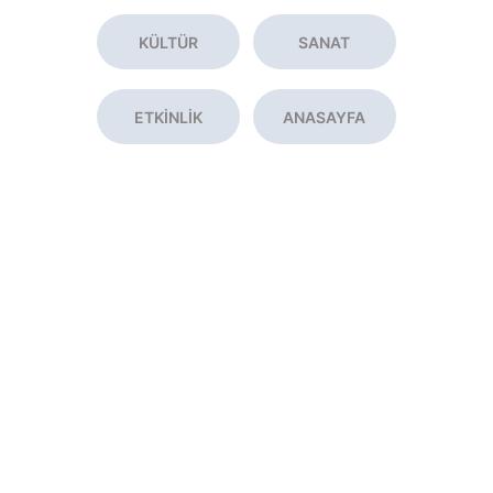
KÜLTÜR
SANAT
ETKİNLİK
ANASAYFA