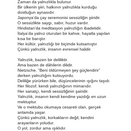
Zaman da yalnızlıkla bulunur.
Bir ülkenin şiiri, halkının yalnızlıkla kurduğu 
dostluğun aynasıdır.
Japonya’da çay seremonisi sessizliğin şiiridir.
O sessizlikte saygı, sabır, huzur vardır.
Hindistan’da meditasyon yalnızlığın ibadetidir.
İtalya’da yalnız oturulan bir kahve, hayatla yapılan 
kısa bir barıştır.
Her kültür, yalnızlığı bir biçimde kutsamıştır.
Çünkü yalnızlık, insanın evrensel halidir.
Yalnızlık, bazen bir deliliktir.
Ama bazen de dâhilerin dilidir.
Nietzsche, “Beni öldürmeyen şey güçlendirir” 
derken yalnızlığını kutsuyordu.
Deliliğe yürürken bile, düşüncelerinin ışığını taşıdı.
Her filozof, kendi yalnızlığının mimarıdır.
Her sanatçı, kendi sessizliğinin şairidir.
Yalnızlık, insanın kendi kendine yazdığı en uzun 
mektuptur.
Ve o mektubu okumaya cesareti olan, gerçek 
anlamda yaşar.
Çünkü yalnızlık, korkakların değil, kendini 
arayanların yoludur.
O yol, zordur ama ışıklıdır.