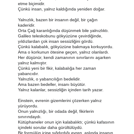
etme biçimidir.
Çünkü insan, yalnız kaldığında yeniden doğar.
Yalnızlık, bazen bir insanın değil, bir çağın 
kaderidir.
Orta Çağ karanlığında düşünmek bile yalnızlıktı.
Galileo teleskobunu gökyüzüne çevirdiğinde, 
yıldızlardan çok insan sessizliğini gördü.
Çünkü kalabalık, gökyüzüne bakmaya korkuyordu.
Ama o korkunun ötesine geçen, yalnız olanlardı.
Her düşünür, kendi zamanının sınırlarını aşarken 
yalnız kalmıştır.
Çünkü yeni bir fikir, kalabalığa her zaman 
yabancıdır.
Yalnızlık, o yabancılığın bedelidir.
Ama bazen bedeller, insanı büyütür.
Yalnız kalanlar, sessizliğin içinden tarih yazar.
Einstein, evrenin gizemlerini çözerken yalnız 
yürüyordu.
Onun yalnızlığı, bir odada değil, fikirlerin 
sınırındaydı.
Kütüphaneler onun için kalabalıktı; çünkü kafasının 
içindeki sorular daha gürültülüydü.
Bir formülün içine sığdırdığı evren, aslında insanın 