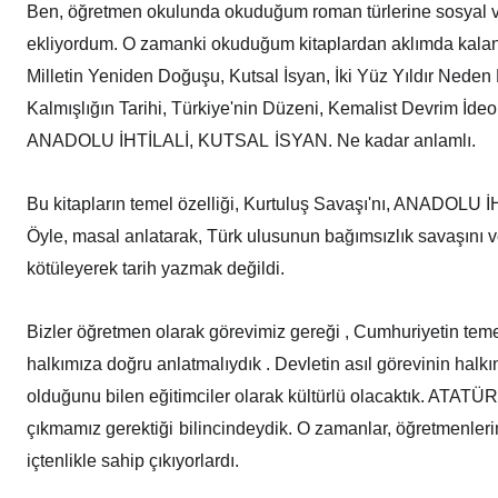
Ben, öğretmen okulunda okuduğum roman türlerine sosyal ve 
ekliyordum. O zamanki okuduğum kitaplardan aklımda kalanla
Milletin Yeniden Doğuşu, Kutsal İsyan, İki Yüz Yıldır Neden
Kalmışlığın Tarihi, Türkiye'nin Düzeni, Kemalist Devrim İdeol
ANADOLU İHTİLALİ, KUTSAL
İSYAN. Ne kadar anlamlı.
Bu kitapların temel özelliği, Kurtuluş Savaşı'nı, ANADOLU İ
Öyle, masal anlatarak, Türk ulusunun bağımsızlık savaşın
kötüleyerek tarih yazmak değildi.
Bizler öğretmen olarak görevimiz gereği , Cumhuriyetin temel
halkımıza doğru anlatmalıydık . Devletin asıl görevinin halkı
olduğunu bilen eğitimciler olarak kültürlü olacaktık. AT
çıkmamız gerektiği
bilincindeydik. O zamanlar, öğretmenle
içtenlikle sahip çıkıyorlardı.