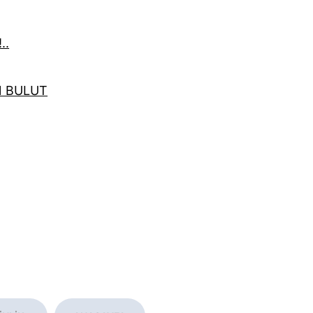
..
N BULUT