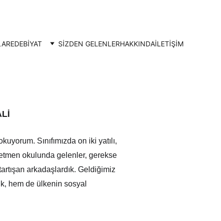
LAR
EDEBİYAT
SİZDEN GELENLER
HAKKINDA
İLETIŞIM
Lİ
uyorum. Sınıfımızda on iki yatılı, 
ğretmen okulunda gelenler, gerekse 
tartışan arkadaşlardık. Geldiğimiz 
duk, hem de ülkenin sosyal 