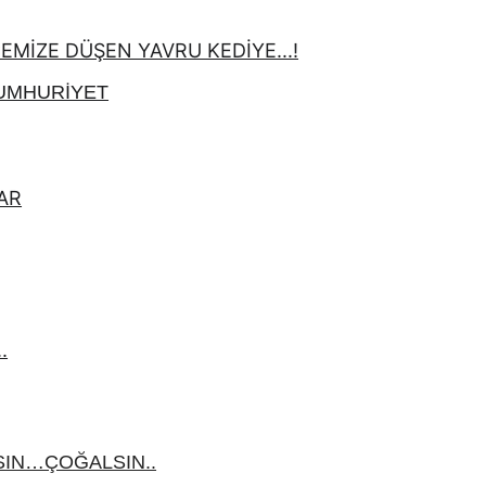
İZE DÜŞEN YAVRU KEDİYE...!
CUMHURİYET
AR
.
IN…ÇOĞALSIN..