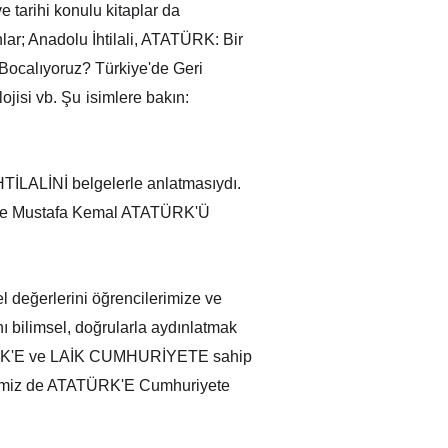
tarihi konulu kitaplar da 
r; Anadolu İhtilali, ATATÜRK: Bir 
 Bocalıyoruz? Türkiye'de Geri 
ojisi vb. Şu
isimlere bakın: 
HTİLALİNİ belgelerle anlatmasıydı. 
ı ve Mustafa Kemal ATATÜRK'Ü 
 değerlerini öğrencilerimize ve 
nı bilimsel, doğrularla aydınlatmak 
ATÜRK'E ve LAİK CUMHURİYETE sahip 
rimiz de ATATÜRK'E Cumhuriyete 