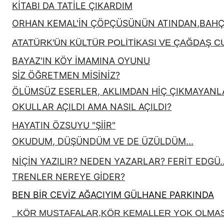
KİTABI DA TATİLE ÇIKARDIM
ORHAN KEMAL'İN ÇÖPÇÜSÜNÜN ATINDAN,BAHÇEM
ATATÜRK'ÜN KÜLTÜR POLİTİKASI VE ÇAĞDAŞ 
BAYAZ'IN KÖY İMAMINA OYUNU
SİZ ÖĞRETMEN MİSİNİZ?
ÖLÜMSÜZ ESERLER, AKLIMDAN HİÇ ÇIKMAYANL
OKULLAR AÇILDI AMA NASIL AÇILDI?
HAYATIN ÖZSUYU "ŞİİR"
OKUDUM, DÜŞÜNDÜM VE DE ÜZÜLDÜM...
NİÇİN YAZILIR? NEDEN YAZARLAR? FERİT EDGÜ..
TRENLER NEREYE GİDER?
BEN BİR CEVİZ AĞACIYIM GÜLHANE PARKINDA
KÖR MUSTAFALAR,KÖR KEMALLER YOK OLMAS