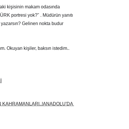
aki kişisinin makam odasında 
ÜRK portresi yok?" . Müdürün yanıtı 
e yazarsın? Gelinen nokta budur 
m. Okuyan kişiler, baksın istedim..
İ
 KAHRAMANLARI..!ANADOLU'DA 