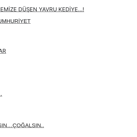
İZE DÜŞEN YAVRU KEDİYE...!
CUMHURİYET
AR
.
IN…ÇOĞALSIN..