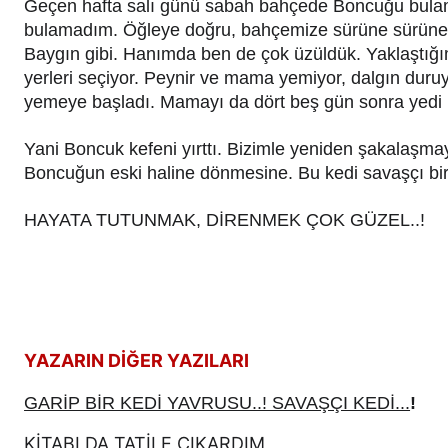
Geçen hafta salı günü sabah bahçede Boncuğu bulam
bulamadım. Öğleye doğru, bahçemize sürüne sürüne ge
Baygın gibi. Hanımda ben de çok üzüldük. Yaklaştığım
yerleri seçiyor. Peynir ve mama yemiyor, dalgın duruy
yemeye başladı. Mamayı da dört beş gün sonra yedi 
Yani Boncuk kefeni yırttı. Bizimle yeniden şakalaşma
Boncuğun eski haline dönmesine. Bu kedi savaşçı bir
HAYATA TUTUNMAK, DİRENMEK ÇOK GÜZEL..!
YAZARIN DİĞER YAZILARI
GARİP BİR KEDİ YAVRUSU..! SAVAŞÇI KEDİ...
!
KİTABI DA TATİLE ÇIKARDIM