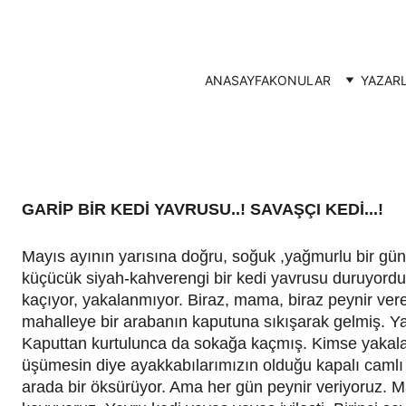
ANASAYFA
KONULAR
YAZAR
GARİP BİR KEDİ YAVRUSU..! SAVAŞÇI KEDİ...!
Mayıs ayının yarısına doğru, soğuk ,yağmurlu bir gü
küçücük siyah-kahverengi bir kedi yavrusu duruyordu
kaçıyor, yakalanmıyor. Biraz, mama, biraz peynir vere
mahalleye bir arabanın kaputuna sıkışarak gelmiş. Y
Kaputtan kurtulunca da sokağa kaçmış. Kimse yaka
üşümesin diye ayakkabılarımızın olduğu kapalı camlı 
arada bir öksürüyor. Ama her gün peynir veriyoruz.