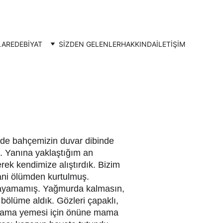
LAR
EDEBİYAT
SİZDEN GELENLER
HAKKINDA
İLETIŞIM
nde bahçemizin duvar dibinde 
. Yanına yaklaştığım an 
rek kendimize alıştırdık. Bizim 
ani ölümden kurtulmuş. 
layamamış. Yağmurda kalmasın, 
bölüme aldık. Gözleri çapaklı, 
 Mama yemesi için önüne mama 