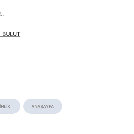
..
N BULUT
İNLİK
ANASAYFA