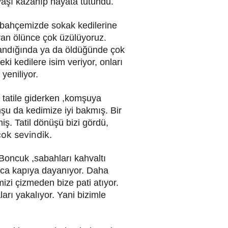
avaşı kazanıp hayata tutundu.
 bahçemizde sokak kedilerine 
an ölünce çok üzülüyoruz. 
landığında ya da öldüğünde çok 
 kedilere isim veriyor, onları 
yeniliyor.
 tatile giderken ,komşuya 
u da kedimize iyi bakmış. Bir 
. Tatil dönüşü bizi gördü,
çok sevindik.
oncuk ,sabahları kahvaltı 
yunca kapıya dayanıyor. Daha 
izi çizmeden bize pati atıyor. 
arı yakalıyor. Yani bizimle 