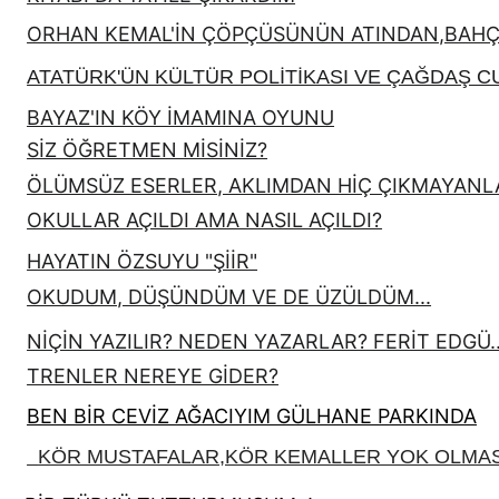
ORHAN KEMAL'İN ÇÖPÇÜSÜNÜN ATINDAN,BAHÇEM
ATATÜRK'ÜN KÜLTÜR POLİTİKASI VE ÇAĞDAŞ 
BAYAZ'IN KÖY İMAMINA OYUNU
SİZ ÖĞRETMEN MİSİNİZ?
ÖLÜMSÜZ ESERLER, AKLIMDAN HİÇ ÇIKMAYANL
OKULLAR AÇILDI AMA NASIL AÇILDI?
HAYATIN ÖZSUYU "ŞİİR"
OKUDUM, DÜŞÜNDÜM VE DE ÜZÜLDÜM...
NİÇİN YAZILIR? NEDEN YAZARLAR? FERİT EDGÜ..
TRENLER NEREYE GİDER?
BEN BİR CEVİZ AĞACIYIM GÜLHANE PARKINDA
KÖR MUSTAFALAR,KÖR KEMALLER YOK OLMAS