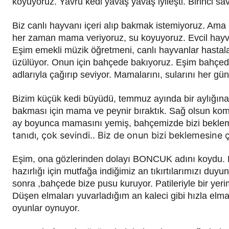
koyuyoruz. Yavru kedi yavaş yavaş iyileşti. Birinci s
Biz canlı hayvanı içeri alıp bakmak istemiyoruz. Ama
her zaman mama veriyoruz, su koyuyoruz. Evcil hayv
Eşim emekli müzik öğretmeni, canlı hayvanlar hasta
üzülüyor. Onun için bahçede bakıyoruz. Eşim bahçedeki
adlarıyla çağırıp seviyor. Mamalarını, sularını her gün 
Bizim küçük kedi büyüdü, temmuz ayında bir aylığına
bakması için mama ve peynir bıraktık. Sağ olsun komş
ay boyunca mamasını yemiş, bahçemizde bizi beklemiş
tanıdı, çok sevindi.. Biz de onun bizi beklemesine 
Eşim, ona gözlerinden dolayı BONCUK adını koydu. B
hazırlığı için mutfağa indiğimiz an tıkırtılarımızı du
sonra ,bahçede bize pusu kuruyor. Patileriyle bir yerim
Düşen elmaları yuvarladığım an kaleci gibi hızla elmal
oyunlar oynuyor.