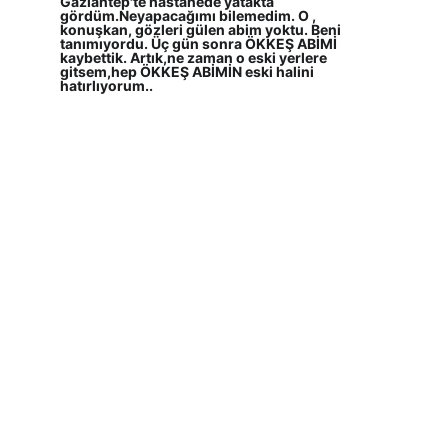
Gaziantep'te hastanede yatakta 
gördüm.Neyapacağımı bilemedim. O , 
konuşkan, gözleri gülen abim yoktu. Beni 
tanımıyordu. Üç gün sonra ÖKKEŞ ABİMİ 
kaybettik. Artık,ne zaman o eski yerlere 
gitsem,hep ÖKKEŞ ABİMİN eski halini 
hatırlıyorum..