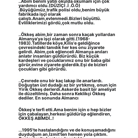
..Abim benim yatılı okulda okumam için çok 
yardımcı oldu.(DÜZİÇİ .İ .Ö.Ö) 
.Büyüğümüz,trafik polisi oldu,benim büyük 
fabrikada işçi olarak 
çalıştı.Anam,evlenmedi.Bizleri büyüttü. 
Evliliklerimizi gördü,çok mutlu oldu.
..Ökkeş abim,bir zaman sonra kaçak yollardan 
Almanya'ya işçi olarak gitti.(1968-
1983).Tatillerde köye,Kilis'e geldiğince 
çevresindeki tanıdık her kes onu ziyarete 
gelirdi. Abim,çok eğlenceli Almanya anıları 
anlatır insanları güldürürdü. Biz küçük 
kardeşleri ve çocuklarımız onu bir baba gibi 
görür,evine ziyarete giderdik.Eşi de bizleri 
çocukları gibi görürdü.
..Çevrede onu bir kaç lakap ile anarlardı. 
Doğuştan üst dudağı az bir yırtıkmış, onun için 
Yirik Ökkeş derlerdi.Askerde basit bir ameliyat 
ile düzeltilmiş. Daha sonra Keklikçi Ökkeş 
dediler. En sonunda Almancı
Ökkeş'e terfi etti.Ama benim için o hep bizler 
için çabalayan,herkesi güldürüp eğlendiren, 
ÖKKEŞ ABİMDİ..!
...1995'te hastalandığını ve de konuşamadığını 
duyduğum an,İzmit'ten hemen yola çıktım. 