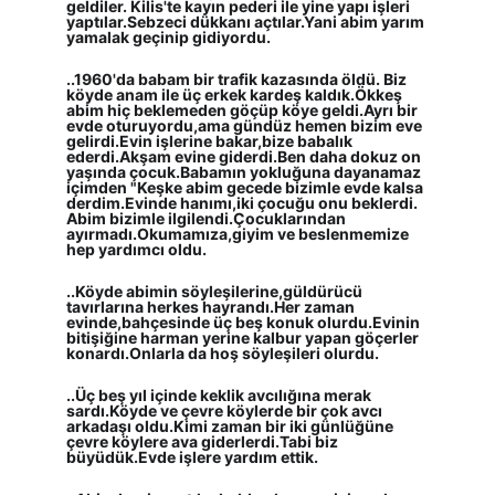
geldiler. Kilis'te kayın pederi ile yine yapı işleri 
yaptılar.Sebzeci dükkanı açtılar.Yani abim yarım 
yamalak geçinip gidiyordu.
..1960'da babam bir trafik kazasında öldü. Biz 
köyde anam ile üç erkek kardeş kaldık.Ökkeş 
abim hiç beklemeden göçüp köye geldi.Ayrı bir 
evde oturuyordu,ama gündüz hemen bizim eve 
gelirdi.Evin işlerine bakar,bize babalık 
ederdi.Akşam evine giderdi.Ben daha dokuz on 
yaşında çocuk.Babamın yokluğuna dayanamaz 
içimden "Keşke abim gecede bizimle evde kalsa 
derdim.Evinde hanımı,iki çocuğu onu beklerdi. 
Abim bizimle ilgilendi.Çocuklarından 
ayırmadı.Okumamıza,giyim ve beslenmemize 
hep yardımcı oldu.
..Köyde abimin söyleşilerine,güldürücü 
tavırlarına herkes hayrandı.Her zaman 
evinde,bahçesinde üç beş konuk olurdu.Evinin 
bitişiğine harman yerine kalbur yapan göçerler 
konardı.Onlarla da hoş söyleşileri olurdu.
..Üç beş yıl içinde keklik avcılığına merak 
sardı.Köyde ve çevre köylerde bir çok avcı 
arkadaşı oldu.Kimi zaman bir iki günlüğüne 
çevre köylere ava giderlerdi.Tabi biz 
büyüdük.Evde işlere yardım ettik.