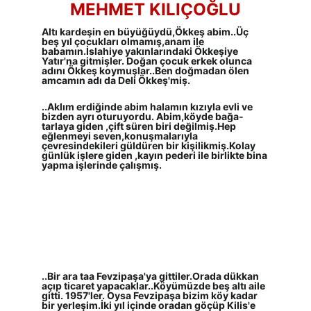
MEHMET KILIÇOĞLU
Altı kardeşin en büyüğüydü,Ökkeş abim..Üç 
beş yıl çocukları olmamış,anam ile 
babamın.İslahiye yakınlarındaki Ökkeşiye 
Yatır'na gitmişler. Doğan çocuk erkek olunca 
adını Ökkeş koymuşlar..Ben doğmadan ölen 
amcamın adı da Deli Ökkeş'miş.
..Aklım erdiğinde abim halamın kızıyla evli ve 
bizden ayrı oturuyordu. Abim,köyde bağa-
tarlaya giden ,çift süren biri değilmiş.Hep 
eğlenmeyi seven,konuşmalarıyla 
çevresindekileri güldüren bir kişilikmiş.Kolay 
günlük işlere giden ,kayın pederi ile birlikte bina 
yapma işlerinde çalışmış.
..Bir ara taa Fevzipaşa'ya gittiler.Orada dükkan 
açıp ticaret yapacaklar..Köyümüzde beş altı aile 
gitti. 1957'ler. Oysa Fevzipaşa bizim köy kadar 
bir yerleşim.İki yıl içinde oradan göçüp Kilis'e 