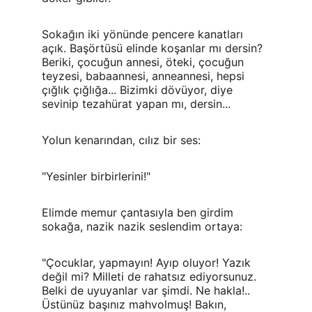
Sokağın iki yönünde pencere kanatları 
açık. Başörtüsü elinde koşanlar mı dersin? 
Beriki, çocuğun annesi, öteki, çocuğun 
teyzesi, babaannesi, anneannesi, hepsi 
çığlık çığlığa... Bizimki dövüyor, diye 
sevinip tezahürat yapan mı, dersin...
Yolun kenarından, cılız bir ses:
"Yesinler birbirlerini!"
Elimde memur çantasıyla ben girdim 
sokağa, nazik nazik seslendim ortaya:
"Çocuklar, yapmayın! Ayıp oluyor! Yazık 
değil mi? Milleti de rahatsız ediyorsunuz. 
Belki de uyuyanlar var şimdi. Ne hakla!.. 
Üstünüz başınız mahvolmuş! Bakın, 