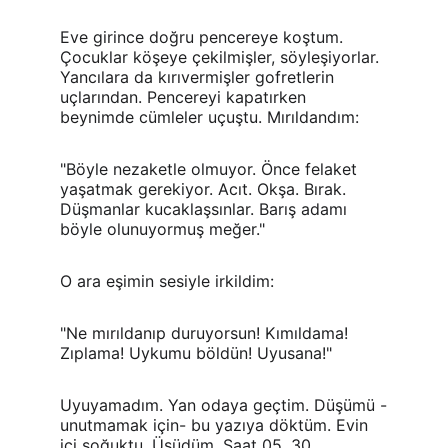
Eve girince doğru pencereye koştum. 
Çocuklar köşeye çekilmişler, söyleşiyorlar. 
Yancılara da kırıvermişler gofretlerin 
uçlarından. Pencereyi kapatırken 
beynimde cümleler uçuştu. Mırıldandım:
"Böyle nezaketle olmuyor. Önce felaket 
yaşatmak gerekiyor. Acıt. Okşa. Bırak. 
Düşmanlar kucaklaşsınlar. Barış adamı 
böyle olunuyormuş meğer."
O ara eşimin sesiyle irkildim:
"Ne mırıldanıp duruyorsun! Kımıldama! 
Zıplama! Uykumu böldün! Uyusana!"
Uyuyamadım. Yan odaya geçtim. Düşümü -
unutmamak için- bu yazıya döktüm. Evin 
içi soğuktu. Üşüdüm. Saat 05. 30. 