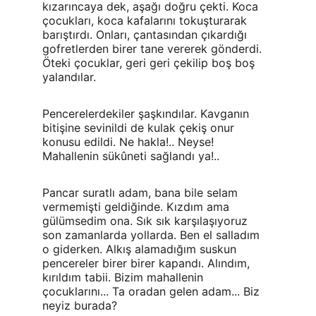
kızarıncaya dek, aşağı doğru çekti. Koca 
çocukları, koca kafalarını tokuşturarak 
barıştırdı. Onları, çantasından çıkardığı 
gofretlerden birer tane vererek gönderdi. 
Öteki çocuklar, geri geri çekilip boş boş 
yalandılar.
Pencerelerdekiler şaşkındılar. Kavganın 
bitişine sevinildi de kulak çekiş onur 
konusu edildi. Ne hakla!.. Neyse! 
Mahallenin sükûneti sağlandı ya!..
Pancar suratlı adam, bana bile selam 
vermemişti geldiğinde. Kızdım ama 
gülümsedim ona. Sık sık karşılaşıyoruz 
son zamanlarda yollarda. Ben el salladım 
o giderken. Alkış alamadığım suskun 
pencereler birer birer kapandı. Alındım, 
kırıldım tabii. Bizim mahallenin 
çocuklarını... Ta oradan gelen adam... Biz 
neyiz burada?