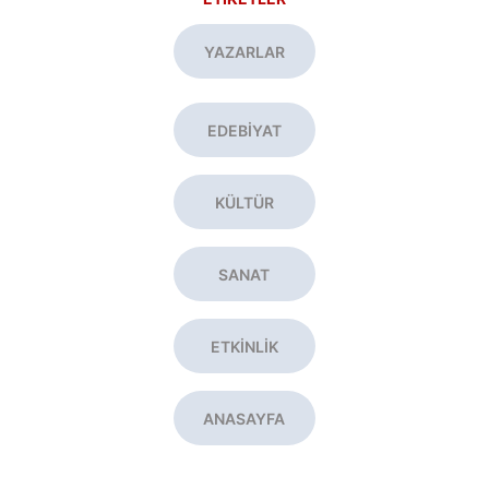
YAZARLAR
EDEBİYAT
KÜLTÜR
SANAT
ETKİNLİK
ANASAYFA