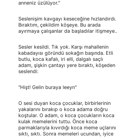
anneniz üzülüyor."
Seslenişim kavgayı keseceğine hızlandırdı. 
Bıraktım, çekildim köşeye. Bu arada 
ayırmaya çalışanlar da başladılar itişmeye..
Sesler kesildi. Tık yok. Karşı mahallenin 
kabadayısı göründü sokağın başında. Etli 
butlu, koca kafalı, iri elli, dalgalı saçlı 
adam, şişkin çantayı yere bıraktı, köşeden 
seslendi:
"Hişt! Gelin buraya leeyn"
O sesi duyan koca çocuklar, birbirlerinin 
yakalarını bırakıp o koca adama doğru 
koştular. O adam, o koca çocukların koca 
kulak memelerini tuttu. Önce koca 
parmaklarıyla kıvırdığı koca meme uçlarını 
sıktı, sıktı. Sonra memeleri ucundan, iyice 