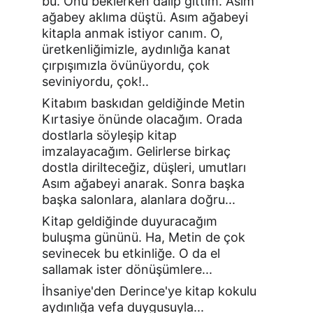
bu. Onu beklerken dalıp gittim. Asım 
ağabey aklıma düştü. Asım ağabeyi 
kitapla anmak istiyor canım. O, 
üretkenliğimizle, aydınlığa kanat 
çırpışımızla övünüyordu, çok 
seviniyordu, çok!..
Kitabım baskıdan geldiğinde Metin 
Kırtasiye önünde olacağım. Orada 
dostlarla söyleşip kitap 
imzalayacağım. Gelirlerse birkaç 
dostla dirilteceğiz, düşleri, umutları 
Asım ağabeyi anarak. Sonra başka 
başka salonlara, alanlara doğru...
Kitap geldiğinde duyuracağım 
buluşma gününü. Ha, Metin de çok 
sevinecek bu etkinliğe. O da el 
sallamak ister dönüşümlere...
İhsaniye'den Derince'ye kitap kokulu 
aydınlığa vefa duygusuyla...