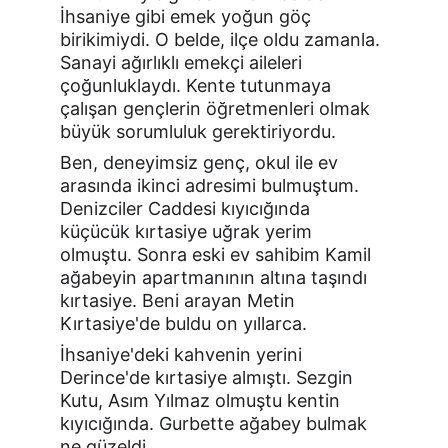
İhsaniye gibi emek yoğun göç 
birikimiydi. O belde, ilçe oldu zamanla. 
Sanayi ağırlıklı emekçi aileleri 
çoğunluklaydı. Kente tutunmaya 
çalışan gençlerin öğretmenleri olmak 
büyük sorumluluk gerektiriyordu.
Ben, deneyimsiz genç, okul ile ev 
arasında ikinci adresimi bulmuştum. 
Denizciler Caddesi kıyıcığında 
küçücük kırtasiye uğrak yerim 
olmuştu. Sonra eski ev sahibim Kamil 
ağabeyin apartmanının altına taşındı 
kırtasiye. Beni arayan Metin 
Kırtasiye'de buldu on yıllarca.
İhsaniye'deki kahvenin yerini 
Derince'de kırtasiye almıştı. Sezgin 
Kutu, Asım Yılmaz olmuştu kentin 
kıyıcığında. Gurbette ağabey bulmak 
ne güzeldi.