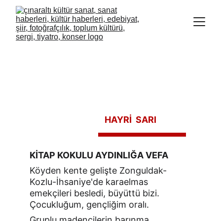
HAYRİ  SARI
KİTAP KOKULU AYDINLIĞA VEFA
Köyden kente gelişte Zonguldak-
Kozlu-İhsaniye'de karaelmas 
emekçileri besledi, büyüttü bizi. 
Çocukluğum, gençliğim oralı.
Gruplu madencilerin barınma, 