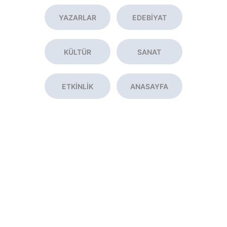
YAZARLAR
EDEBİYAT
KÜLTÜR
SANAT
ETKİNLİK
ANASAYFA