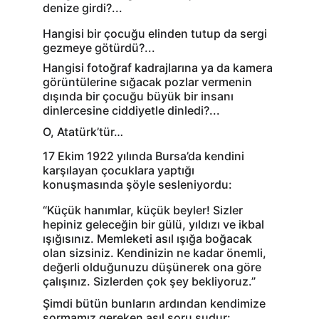
denize girdi?...
Hangisi bir çocuğu elinden tutup da sergi 
gezmeye götürdü?...
Hangisi fotoğraf kadrajlarına ya da kamera 
görüntülerine sığacak pozlar vermenin 
dışında bir çocuğu büyük bir insanı 
dinlercesine ciddiyetle dinledi?...
O, Atatürk’tür…
17 Ekim 1922 yılında Bursa’da kendini 
karşılayan çocuklara yaptığı 
konuşmasında şöyle sesleniyordu:
“Küçük hanımlar, küçük beyler! Sizler 
hepiniz geleceğin bir gülü, yıldızı ve ikbal 
ışığısınız. Memleketi asıl ışığa boğacak 
olan sizsiniz. Kendinizin ne kadar önemli, 
değerli olduğunuzu düşünerek ona göre 
çalışınız. Sizlerden çok şey bekliyoruz.”
Şimdi bütün bunların ardından kendimize 
sormamız gereken asıl soru şudur: