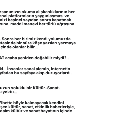
sanımızın okuma alışkanlıklarının her 
anal platformların yaygınlaşması ve 
mizi beşinci sayıdan sonra kapatmak 
ına, maddi manevi her türlü uğraşına 
ı…
u. Sonra her birimiz kendi yolumuzda 
tesinde bir süre köşe yazıları yazmaya 
çinde olanlar bilir…
T acaba yeniden doğabilir miydi?..
 ki… İnsanlar sanal alemin, internetin 
ayfadan bu sayfaya akıp duruyorlardı. 
uzun soluklu bir Kültür-Sanat-
sı yoktu…
Elbette böyle kalmayacak kendini 
en kültür, sanat, etkinlik haberleriyle, 
 daim kültür ve sanat hayatının içinde 