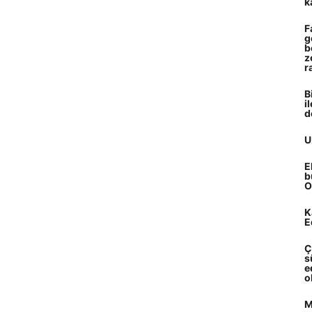
k
F
g
b
z
r
B
i
d
U
E
b
O
K
E
Ç
s
e
o
M