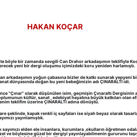
HAKAN KOÇAR
şte böyle bir zamanda sevgili Can Drahor arkadaşımın teklifiyle Koc
erecek yeni bir dergi oluşumu içimizdeki koru yeniden harlamıştı.
an arkadaşımın yoğun çabasına bizler de katkı sunarak yepyeni bir
anat dünyasında doğan bu yeni bebeğimizin adı ÇINARALTI idi.
nce "Çınar" olarak düşünülen isim, geçmişin Çınaraltı Dergisinin a
oplumunun kültür, sanat , edebiyat hayatına büyük katkıları olan efs
enim teklifim üzerine ÇINARALTI adına dönüştü.
are şeklinde, kapak renkli iç sayfaları ise siyah beyaz olarak tasarlanm
ayımızı yayınlamıştık.
lk sayımızı elden ele insanlara, kurumlara ,okulların öğretmen odal
zel ve böylesine güzel bir dergiyi yayınlayabilmenin gururunu taş