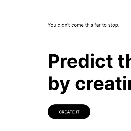
You didn’t come this far to stop. 
Predict t
by creati
CREATE IT