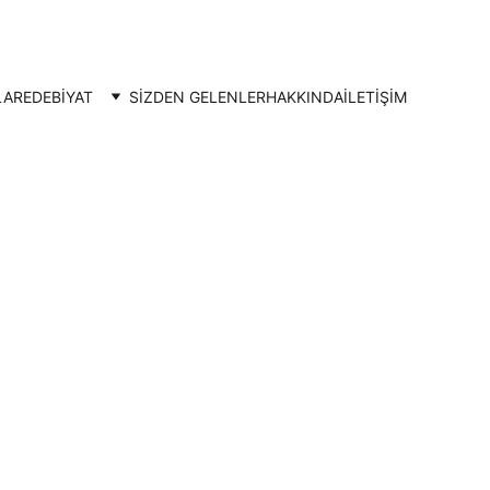
LAR
EDEBİYAT
SİZDEN GELENLER
HAKKINDA
İLETIŞIM