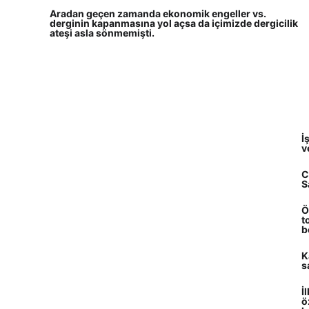
Aradan geçen zamanda ekonomik engeller vs. 
derginin kapanmasına yol açsa da içimizde dergicilik 
ateşi asla sönmemişti.
İ
v
C
S
Ö
t
b
K
s
İ
ö