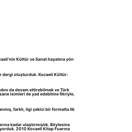
aeli'nin Kültür ve Sanat hayatına yön 
 dergi oluşturduk. Kocaeli Kültür-
dını da devam ettirebilmek ve Türk 
ane isimleri de yad edebilme fikriyle, 
ış, farklı, ilgi çekici bir formatla ilk 
arına kadar ulaştırmıştık. Böylesine 
ıyorduk. 2010 Kocaeli Kitap Fuarına 