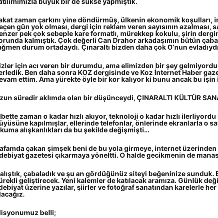
atılımımızla büyük bir de sükse yapmıştık.
akat zaman çarkını yine döndürmüş, ülkenin ekonomik koşulları, in
eçen gün yok olması, dergi için reklam veren sayısının azalması, s
enzer pek çok sebeple kare formatlı, mürekkep kokulu, şirin dergi
orunda kalmıştık. Çok değerli Can Drahor arkadaşımın bütün çabas
ağmen durum ortadaydı. Çınaraltı bizden daha çok O’nun evladıyd
izler için acı veren bir durumdu, ama elimizden bir şey gelmiyord
lerledik. Ben daha sonra KOZ dergisinde ve Koz İnternet Haber gaze
evam ettim. Ama yürekte öyle bir kor kalıyor ki bunu ancak bu işin i
zun süredir aklımda olan bir düşünceydi, ÇINARALTI KÜLTÜR SANA
lbette zaman o kadar hızlı akıyor, teknoloji o kadar hızlı ilerliyordu
üyüsüne kapılmışlar, ellerinde telefonlar, önlerinde ekranlarla o s
kuma alışkanlıkları da bu şekilde değişmişti…
afamda çakan şimşek beni de bu yola girmeye, internet üzerinden 
debiyat gazetesi çıkarmaya yöneltti. O halde gecikmenin de mana
alıştık, çabaladık ve şu an gördüğünüz siteyi beğeninize sunduk. 
ürekli geliştirecek. Yeni kalemler de katılacak aramıza. Günlük değiş
debiyat üzerine yazılar, şiirler ve fotoğraf sanatından karelerle her
lacağız.
isyonumuz belli;