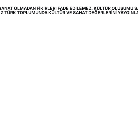
SANAT OLMADAN FİKİRLER İFADE EDİLEMEZ. KÜLTÜR OLUŞUMU SA
İZ TÜRK TOPLUMUNDA KÜLTÜR VE SANAT DEĞERLERİNİ YAYGINLA