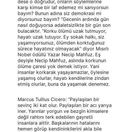
dese o doğrudur, onların söylemlerine 
karşı kimse bir laf edemez mi sanıyorsun 
bayım? Bunun adına siz demokrasi mi 
diyorsunuz bayım? “Gecenin ardında gün 
nasıl doğuyorsa adaletsizlikte bir gün son 
bulacaktır. “Korku ölümü uzak tutmuyor, 
hayatı uzak tutuyor. Ey sokak halkı, siz 
yaşamıyorsunuz, ölümden korktuğunuz 
sürece hayatınız olmayacak” diyor Mısırlı 
Nobel ödüllü Yazar Necip Mahfuz. Eş 
deyişle Necip Mahfuz, aslında korkunun 
ölüme çaresi yok demek istiyor. Yani 
insanlar korkarak yaşayamazlar, öylesine 
yaşamış olurlar, hayatı kendilerine zindan 
etmiş olurlar, buna da yaşamak denemez.
Marcus Tullius Cicero: “Paylaşılan bir 
sevinç iki kat olur. Paylaşılan bir acı yarıya 
iner. Yarınlar yorgun ve bezgin kimselere 
değil rahtını terk edebilen gayretli 
insanlara aittir. Başkalarının hatalarını 
hemen görüp kendininkilerini akla bile 