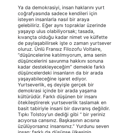
Ya da demokrasiyi, insan haklarını yurt 
coğrafyasında sadece kendileri için 
isteyen insanlarla nasıl bir araya 
gelebiliriz. Eğer aynı topraklar üzerinde 
yaşayıp ulus olabiliyorsak; tasada, 
kıvançta olduğu kadar nimet ve külfette 
de paylaşabilirsek işte o zaman yurtsever 
oluruz. Ünlü Fransız Filozofu Voltaire, 
“düşüncelerine katılmıyorum, ama senin 
düşüncelerini savunma hakkını sonuna 
kadar destekleyeceğim” demekle farklı 
düşüncelerdeki insanların da bir arada 
yaşayabileceğine işaret ediyor. 
Yurtseverlik, eş deyişle gerçek bir 
demokrasi içinde bir arada yaşama 
kültürüdür. Farklı düşünen bir insanı 
ötekileştirerek yurtseverlik taslamak en 
basit tabiriyle insani bir davranış değildir. 
Tıpkı Tolstoy’un dediği gibi “ bir yeriniz 
acıyorsa cansınız. Başkasının acısına 
üzülüyorsanız insansınız.” Yurdunu seven 
insan; farklı da düşünse ülkesinin 