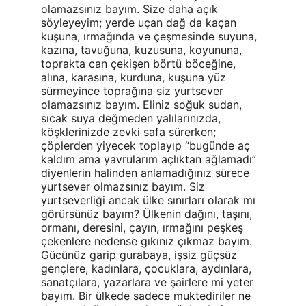
olamazsınız bayım. Size daha açık 
söyleyeyim; yerde uçan dağ da kaçan 
kuşuna, ırmağında ve çeşmesinde suyuna, 
kazına, tavuğuna, kuzusuna, koyununa, 
toprakta can çekişen börtü böceğine, 
alına, karasına, kurduna, kuşuna yüz 
sürmeyince toprağına siz yurtsever 
olamazsınız bayım. Eliniz soğuk sudan, 
sıcak suya değmeden yalılarınızda, 
köşklerinizde zevki safa sürerken; 
çöplerden yiyecek toplayıp “bugünde aç 
kaldım ama yavrularım açlıktan ağlamadı” 
diyenlerin halinden anlamadığınız sürece 
yurtsever olmazsınız bayım. Siz 
yurtseverliği ancak ülke sınırları olarak mı 
görürsünüz bayım? Ülkenin dağını, taşını, 
ormanı, deresini, çayın, ırmağını peşkeş 
çekenlere nedense gıkınız çıkmaz bayım. 
Gücünüz garip gurabaya, işsiz güçsüz 
gençlere, kadınlara, çocuklara, aydınlara, 
sanatçılara, yazarlara ve şairlere mi yeter 
bayım. Bir ülkede sadece muktediriler ne 