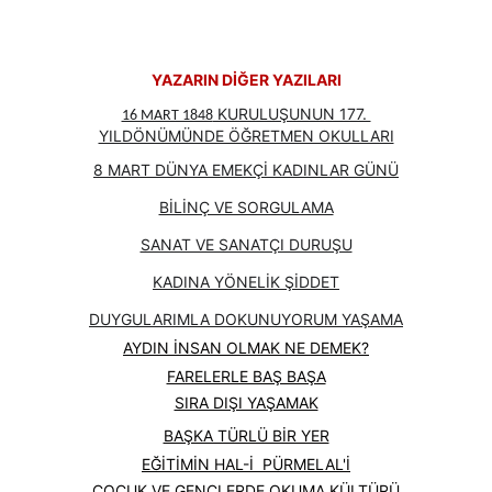
YAZARIN DİĞER YAZILARI
 KURULUŞUNUN 177. 
16 MART 1848
YILDÖNÜMÜNDE ÖĞRETMEN OKULLARI
8 MART DÜNYA EMEKÇİ KADINLAR GÜNÜ
BİLİNÇ VE SORGULAMA
SANAT VE SANATÇI DURUŞU
KADINA YÖNELİK ŞİDDET
DUYGULARIMLA DOKUNUYORUM YAŞAMA
AYDIN İNSAN OLMAK NE DEMEK?
FARELERLE BAŞ BAŞA
SIRA DIŞI YAŞAMAK
BAŞKA TÜRLÜ BİR YER
EĞİTİMİN HAL-İ  PÜRMELAL'İ
ÇOCUK VE GENÇLERDE OKUMA KÜLTÜRÜ