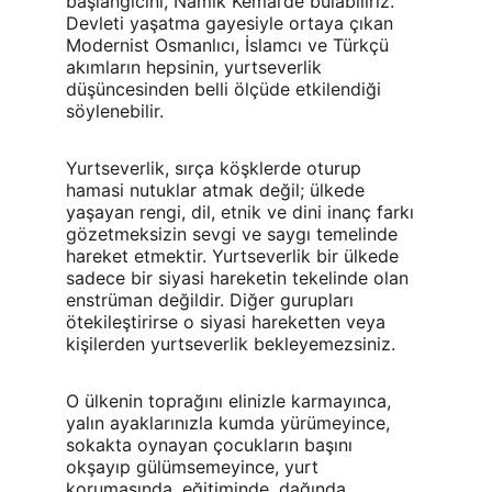
başlangıcını, Namık Kemal’de bulabiliriz. 
Devleti yaşatma gayesiyle ortaya çıkan 
Modernist Osmanlıcı, İslamcı ve Türkçü 
akımların hepsinin, yurtseverlik 
düşüncesinden belli ölçüde etkilendiği 
söylenebilir.
Yurtseverlik, sırça köşklerde oturup 
hamasi nutuklar atmak değil; ülkede 
yaşayan rengi, dil, etnik ve dini inanç farkı 
gözetmeksizin sevgi ve saygı temelinde 
hareket etmektir. Yurtseverlik bir ülkede 
sadece bir siyasi hareketin tekelinde olan 
enstrüman değildir. Diğer gurupları 
ötekileştirirse o siyasi hareketten veya 
kişilerden yurtseverlik bekleyemezsiniz.
O ülkenin toprağını elinizle karmayınca, 
yalın ayaklarınızla kumda yürümeyince, 
sokakta oynayan çocukların başını 
okşayıp gülümsemeyince, yurt 
korumasında, eğitiminde, dağında 