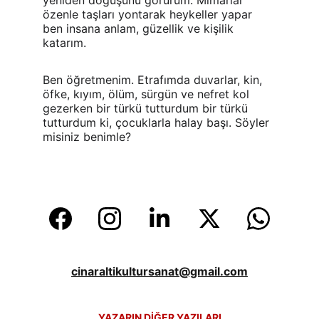
yeniden doğuşunu görürüm. Mimarlar 
özenle taşları yontarak heykeller yapar 
ben insana anlam, güzellik ve kişilik 
katarım.
Ben öğretmenim. Etrafımda duvarlar, kin, 
öfke, kıyım, ölüm, sürgün ve nefret kol 
gezerken bir türkü tutturdum bir türkü 
tutturdum ki, çocuklarla halay başı. Söyler 
misiniz benimle?
cinaraltikultursanat@gmail.com
YAZARIN DİĞER YAZILARI