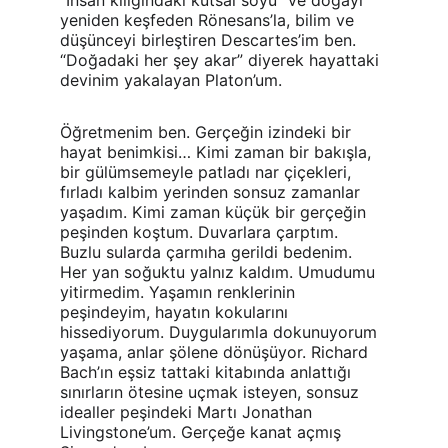
“İnsan kılığındaki kutsal soyu” ve doğayı 
yeniden keşfeden Rönesans’la, bilim ve 
düşünceyi birleştiren Descartes’im ben. 
“Doğadaki her şey akar” diyerek hayattaki 
devinim yakalayan Platon’um.
Öğretmenim ben. Gerçeğin izindeki bir 
hayat benimkisi… Kimi zaman bir bakışla, 
bir gülümsemeyle patladı nar çiçekleri, 
fırladı kalbim yerinden sonsuz zamanlar 
yaşadım. Kimi zaman küçük bir gerçeğin 
peşinden koştum. Duvarlara çarptım. 
Buzlu sularda çarmıha gerildi bedenim. 
Her yan soğuktu yalnız kaldım. Umudumu 
yitirmedim. Yaşamın renklerinin 
peşindeyim, hayatın kokularını 
hissediyorum. Duygularımla dokunuyorum 
yaşama, anlar şölene dönüşüyor. Richard 
Bach’ın eşsiz tattaki kitabında anlattığı 
sınırların ötesine uçmak isteyen, sonsuz 
idealler peşindeki Martı Jonathan 
Livingstone’um. Gerçeğe kanat açmış 