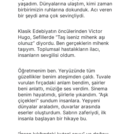
yaşadım. Dünyalarına ulaştım, kimi zaman 
birbirimizin ruhlarına dokunduk. Acı veren 
bir şeydi ama çok sevinçliydi.
Klasik Edebiyatın öncülerinden Victor 
Hugo, Sefillerde “Taş iseniz mihenk aşı 
olunuz” diyordu. Ben gerçeklerin mihenk 
taşıyım. Toplumsal hastalıkların ilacı, 
insanların sevgilisi oldum.
Öğretmenim ben. Yeryüzünde tüm 
güzellikler benim ateşimden çaldı. Tuvale 
vurulan fırçadaki anlam bendim, şairler 
beni anlattı, müziğe ses verdim. Sinema 
benim hayatımdı, şiirlerle yıkandım. “Aşk 
çiçekleri” sundum insanlara. Yepyeni 
dünyalar araladım, duvarlar arasında 
eserler oluşturdum. Sabrın zaferiydi, ilk 
insanla başlayan bir hikaye bu.