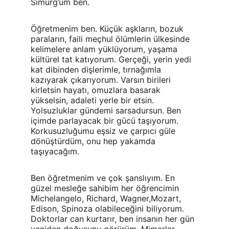
Simurg’um ben.
Öğretmenim ben. Küçük aşkların, bozuk 
paraların, faili meçhul ölümlerin ülkesinde 
kelimelere anlam yüklüyorum, yaşama 
kültürel tat katıyorum. Gerçeği, yerin yedi 
kat dibinden dişlerimle, tırnağımla 
kazıyarak çıkarıyorum. Varsın birileri 
kirletsin hayatı, omuzlara basarak 
yükselsin, adaleti yerle bir etsin. 
Yolsuzluklar gündemi sarsadursun. Ben 
içimde parlayacak bir gücü taşıyorum. 
Korkusuzluğumu eşsiz ve çarpıcı güle 
dönüştürdüm, onu hep yakamda 
taşıyacağım.
Ben öğretmenim ve çok şanslıyım. En 
güzel mesleğe sahibim her öğrencimin 
Michelangelo, Richard, Wagner,Mozart, 
Edison, Spinoza olabileceğini biliyorum. 
Doktorlar can kurtarır, ben insanın her gün 