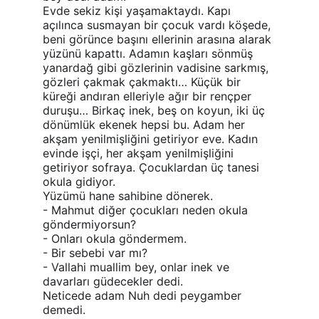
Evde sekiz kişi yaşamaktaydı. Kapı 
açılınca susmayan bir çocuk vardı köşede, 
beni görünce başını ellerinin arasına alarak 
yüzünü kapattı. Adamın kaşları sönmüş 
yanardağ gibi gözlerinin vadisine sarkmış, 
gözleri çakmak çakmaktı… Küçük bir 
küreği andıran elleriyle ağır bir rençper 
duruşu… Birkaç inek, beş on koyun, iki üç 
dönümlük ekenek hepsi bu. Adam her 
akşam yenilmişliğini getiriyor eve. Kadın 
evinde işçi, her akşam yenilmişliğini 
getiriyor sofraya. Çocuklardan üç tanesi 
okula gidiyor.
Yüzümü hane sahibine dönerek.
- Mahmut diğer çocukları neden okula 
göndermiyorsun?
- Onları okula göndermem.
- Bir sebebi var mı?
- Vallahi muallim bey, onlar inek ve 
davarları güdecekler dedi.
Neticede adam Nuh dedi peygamber 
demedi.