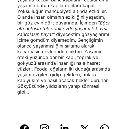
yaşamın bütün kapıları onlara kapalı. 
Yoksulluğun mahcubiyeti altında ezildiler. 
O anda insan olmanın ezikliğini yaşadım, 
bir göz evin dört duvarında. İçimden “
Eğer 
altı nüfusla tek odalı evde yaşamak buysa 
kahrolasın
hayat” 
diyecektim gözyaşlarımı 
içime gömdüm diyemedim. Gençliğimin 
olanca yaşanmışlığını sırtıma alarak 
kaçarcasına evlerinden çıktım. Yaşamın 
öteki yüzünde dar bir kapı, toprak ve 
gökyüzü arasında insanlığı hala hasret 
yüzleri. Feodal ağaların iki dudağı arasında 
yaşam ezgileri gidip gelirken, onlara 
kapıyı kim ve nasıl açacak bekler dururlar. 
Gökyüzünde yıldızların yanıp sönmesi 
gibi…