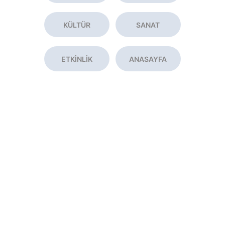
KÜLTÜR
SANAT
ETKİNLİK
ANASAYFA