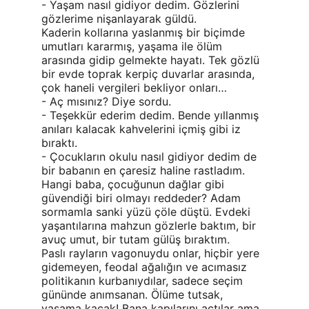
- Yaşam nasıl gidiyor dedim. Gözlerini 
gözlerime nişanlayarak güldü.
Kaderin kollarına yaslanmış bir biçimde 
umutları kararmış, yaşama ile ölüm 
arasında gidip gelmekte hayatı. Tek gözlü 
bir evde toprak kerpiç duvarlar arasında, 
çok haneli vergileri bekliyor onları…
- Aç mısınız? Diye sordu.
- Teşekkür ederim dedim. Bende yıllanmış 
anıları kalacak kahvelerini içmiş gibi iz 
bıraktı.
- Çocukların okulu nasıl gidiyor dedim de 
bir babanın en çaresiz haline rastladım. 
Hangi baba, çocuğunun dağlar gibi 
güvendiği biri olmayı reddeder? Adam 
sormamla sanki yüzü çöle düştü. Evdeki 
yaşantılarına mahzun gözlerle baktım, bir 
avuç umut, bir tutam gülüş bıraktım.
Paslı rayların vagonuydu onlar, hiçbir yere 
gidemeyen, feodal ağalığın ve acımasız 
politikanın kurbanıydılar, sadece seçim 
gününde anımsanan. Ölüme tutsak, 
yaşama kaçak! Bana kapılarını açtılar ama 