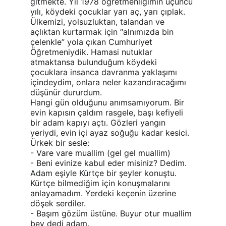
gitmekte. Yıl 1978 öğretmenliğimin üçüncü 
yılı, köydeki çocuklar yarı aç, yarı çıplak. 
Ülkemizi, yolsuzluktan, talandan ve 
açlıktan kurtarmak için “alnımızda bin 
çelenkle” yola çıkan Cumhuriyet 
Öğretmeniydik. Hamasi nutuklar 
atmaktansa bulunduğum köydeki 
çocuklara insanca davranma yaklaşımı 
içindeydim, onlara neler kazandıracağımı 
düşünür dururdum.
Hangi gün olduğunu anımsamıyorum. Bir 
evin kapısın çaldım rasgele, başı kefiyeli 
bir adam kapıyı açtı. Gözleri yangın 
yeriydi, evin içi ayaz soğuğu kadar kesici.
Ürkek bir sesle:
- Vare vare muallim (gel gel muallim)
- Beni evinize kabul eder misiniz? Dedim. 
Adam eşiyle Kürtçe bir şeyler konuştu. 
Kürtçe bilmediğim için konuşmalarını 
anlayamadım. Yerdeki keçenin üzerine 
döşek serdiler.
- Başım gözüm üstüne. Buyur otur muallim 
bey dedi adam.