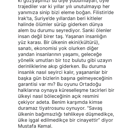
ki gözyaşımızı su diye yudumlayan, öyle 
trajediler var ki yıllar yılı unutulmayıp her 
yanımıza sinip bizi eleme boğan. Filistin’de 
Irak’ta, Suriye’de yıllardan beri kitleler 
halinde ölümler sürüp giderken dünya 
alem bu durumu seyrediyor. Sanki ölenler 
insan değil birer taş. Yaşanan insanlığın 
yüz karası. Bir ülkenin ekini(kültürü), 
sanatı, ekonomisi yok olurken diğer 
yandan insanlarının yaşamı, geleceğe 
yönelik umutları bir toz bulutu gibi uzayın 
derinliklerine akıp giderken. Bu duruma 
insanlık nasıl seyirci kalır, yaşananlar bir 
başka gün bizlerin başına gelmeyeceğinin 
garantisi var mı? Bu oyunu Ortadoğu 
halklarına oynaya küreselleşme tacirleri bir 
ülkeyi nasıl böleceğinin açık resmini 
çekiyor adeta. Benim karşımda kimse 
duramaz tiyatrosunu oynuyor. “Savaş 
ülkenin bağımsızlığı tehlikeye düşmedikçe, 
ülke işgal edilmedikçe bir cinayettir” diyor 
Mustafa Kemal.