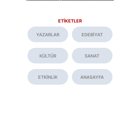
ETİKETLER
YAZARLAR
EDEBİYAT
KÜLTÜR
SANAT
ETKİNLİK
ANASAYFA