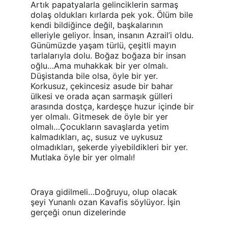
Artık papatyalarla gelinciklerin sarmaş 
dolaş oldukları kırlarda pek yok. Ölüm bile 
kendi bildiğince değil, başkalarının 
elleriyle geliyor. İnsan, insanın Azrail’i oldu. 
Günümüzde yaşam türlü, çeşitli mayın 
tarlalarıyla dolu. Boğaz boğaza bir insan 
oğlu…Ama muhakkak bir yer olmalı. 
Düşistanda bile olsa, öyle bir yer. 
Korkusuz, çekincesiz asude bir bahar 
ülkesi ve orada açan sarmaşık gülleri 
arasında dostça, kardeşçe huzur içinde bir 
yer olmalı. Gitmesek de öyle bir yer 
olmalı…Çocukların savaşlarda yetim 
kalmadıkları, aç, susuz ve uykusuz 
olmadıkları, şekerde yiyebildikleri bir yer. 
Mutlaka öyle bir yer olmalı!
Oraya gidilmeli…Doğruyu, olup olacak 
şeyi Yunanlı ozan Kavafis söylüyor. İşin 
gerçeği onun dizelerinde