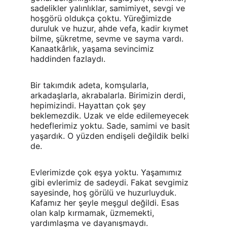
sadelikler yalınlıklar, samimiyet, sevgi ve 
hoşgörü oldukça çoktu. Yüreğimizde 
duruluk ve huzur, ahde vefa, kadir kıymet 
bilme, şükretme, sevme ve sayma vardı. 
Kanaatkârlık, yaşama sevincimiz 
haddinden fazlaydı.
Bir takımdık adeta, komşularla, 
arkadaşlarla, akrabalarla. Birimizin derdi, 
hepimizindi. Hayattan çok şey 
beklemezdik. Uzak ve elde edilemeyecek 
hedeflerimiz yoktu. Sade, samimi ve basit 
yaşardık. O yüzden endişeli değildik belki 
de.
Evlerimizde çok eşya yoktu. Yaşamımız 
gibi evlerimiz de sadeydi. Fakat sevgimiz 
sayesinde, hoş görülü ve huzurluyduk. 
Kafamız her şeyle meşgul değildi. Esas 
olan kalp kırmamak, üzmemekti, 
yardımlaşma ve dayanışmaydı.