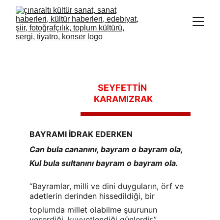
SEYFETTİN 
KARAMIZRAK
BAYRAMI İDRAK EDERKEN
Can bula cananını, bayram o bayram ola,
Kul bula sultanını bayram o bayram ola.
“Bаyrаmlаr, milli ve dini duyguların, örf ve 
adetlerin derinden hissedildiği, bir
toplumda millet olabilme şuurunun 
yeşerdiği, kuvvetlendiği günlerdir.” 