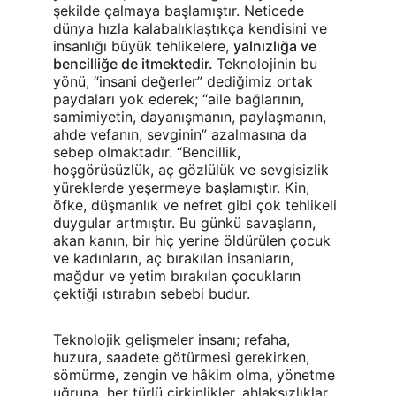
şekilde çalmaya başlamıştır. Neticede 
dünya hızla kalabalıklaştıkça kendisini ve 
insanlığı büyük tehlikelere, 
yalnızlığa ve 
bencilliğe de itmektedir. 
Teknolojinin bu 
yönü, “insani değerler” dediğimiz ortak 
paydaları yok ederek; “aile bağlarının, 
samimiyetin, dayanışmanın, paylaşmanın, 
ahde vefanın, sevginin” azalmasına da 
sebep olmaktadır. “Bencillik, 
hoşgörüsüzlük, aç gözlülük ve sevgisizlik 
yüreklerde yeşermeye başlamıştır. Kin, 
öfke, düşmanlık ve nefret gibi çok tehlikeli 
duygular artmıştır. Bu günkü savaşların, 
akan kanın, bir hiç yerine öldürülen çocuk 
ve kadınların, aç bırakılan insanların, 
mağdur ve yetim bırakılan çocukların 
çektiği ıstırabın sebebi budur.
Teknolojik gelişmeler insanı; refaha, 
huzura, saadete götürmesi gerekirken, 
sömürme, zengin ve hâkim olma, yönetme 
uğruna, her türlü çirkinlikler, ahlaksızlıklar 