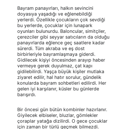
Bayram panayırları, halkın sevincini 
doyasıya yaşadığı ve eğlenebildiği 
yerlerdi. Özellikle çocukların çok sevdiği 
bu yerlerde, çocuklar için lunapark 
oyunları bulunurdu. Baloncular, simitçiler, 
çerezciler gibi seyyar satıcıların da olduğu 
panayırlarda eğlence geç saatlere kadar 
sürerdi. Tüm akraba ve eş dost 
birbirleriyle bayramlaşmaya giderdi. 
Gidilecek kişiyi öncesinden arayıp haber 
vermeye gerek duyulmaz, çat kapı 
gidilebilirdi. Yaşça büyük kişiler mutlaka 
ziyaret edilir, hal hatır sorulur, gündelik 
konularda bayram sohbetleri edilirdi. Her 
gelen iyi karşılanır, küsler bu günlerde 
barışırdı.
Bir öncesi gün bütün kombinler hazırlanır. 
Giyilecek elbiseler, bluzlar, gömlekler 
çoraplar yatağa dizilirdi. O gece çocuklar 
için zaman bir türlü geçmek bilmezdi. 