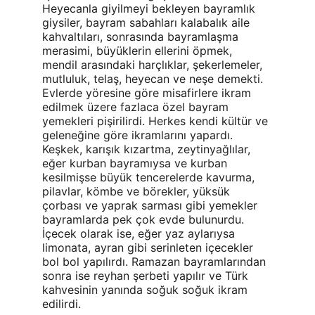
Heyecanla giyilmeyi bekleyen bayramlık 
giysiler, bayram sabahları kalabalık aile 
kahvaltıları, sonrasında bayramlaşma 
merasimi, büyüklerin ellerini öpmek, 
mendil arasındaki harçlıklar, şekerlemeler, 
mutluluk, telaş, heyecan ve neşe demekti. 
Evlerde yöresine göre misafirlere ikram 
edilmek üzere fazlaca özel bayram 
yemekleri pişirilirdi. Herkes kendi kültür ve 
geleneğine göre ikramlarını yapardı. 
Keşkek, karışık kızartma, zeytinyağlılar, 
eğer kurban bayramıysa ve kurban 
kesilmişse büyük tencerelerde kavurma, 
pilavlar, kömbe ve börekler, yüksük 
çorbası ve yaprak sarması gibi yemekler 
bayramlarda pek çok evde bulunurdu. 
İçecek olarak ise, eğer yaz aylarıysa 
limonata, ayran gibi serinleten içecekler 
bol bol yapılırdı. Ramazan bayramlarından 
sonra ise reyhan şerbeti yapılır ve Türk 
kahvesinin yanında soğuk soğuk ikram 
edilirdi.