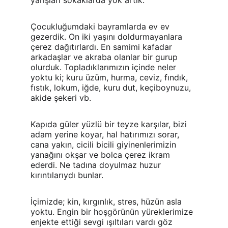
yarışları sokaklarda yok artık.
Çocukluğumdaki bayramlarda ev ev 
gezerdik. On iki yaşını doldurmayanlara 
çerez dağıtırlardı. En samimi kafadar 
arkadaşlar ve akraba olanlar bir gurup 
olurduk. Topladıklarımızın içinde neler 
yoktu ki; kuru üzüm, hurma, ceviz, fındık, 
fıstık, lokum, iğde, kuru dut, keçiboynuzu, 
akide şekeri vb.
Kapıda güler yüzlü bir teyze karşılar, bizi 
adam yerine koyar, hal hatırımızı sorar, 
cana yakın, cicili bicili giyinenlerimizin 
yanağını okşar ve bolca çerez ikram 
ederdi. Ne tadına doyulmaz huzur 
kırıntılarıydı bunlar.
İçimizde; kin, kırgınlık, stres, hüzün asla 
yoktu. Engin bir hoşgörünün yüreklerimize 
enjekte ettiği sevgi ışıltıları vardı göz 