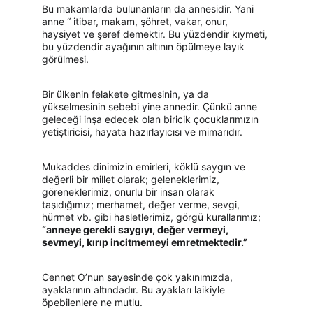
Bu makamlarda bulunanların da annesidir. Yani 
anne “ itibar, makam, şöhret, vakar, onur, 
haysiyet ve şeref demektir. Bu yüzdendir kıymeti, 
bu yüzdendir ayağının altının öpülmeye layık 
görülmesi.
Bir ülkenin felakete gitmesinin, ya da 
yükselmesinin sebebi yine annedir. Çünkü anne 
geleceği inşa edecek olan biricik çocuklarımızın 
yetiştiricisi, hayata hazırlayıcısı ve mimarıdır.
Mukaddes dinimizin emirleri, köklü saygın ve 
değerli bir millet olarak; geleneklerimiz, 
göreneklerimiz, onurlu bir insan olarak 
taşıdığımız; merhamet, değer verme, sevgi, 
hürmet vb. gibi hasletlerimiz, görgü kurallarımız; 
“anneye gerekli saygıyı, değer vermeyi, 
sevmeyi, kırıp incitmemeyi emretmektedir.”
Cennet O’nun sayesinde çok yakınımızda, 
ayaklarının altındadır. Bu ayakları laikiyle 
öpebilenlere ne mutlu.