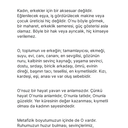
Kadın, erkekler için bir aksesuar değildir. 
Eğlenilecek eşya, iş gördürülecek makine veya 
çocuk üreticisi hiç değildir. O’nu böyle görmek, 
bir maharet, erkeklik semeresi, güç gösterisi asla 
olamaz. Böyle bir hak veya ayrıcalık, hiç kimseye 
verilemez.
O, toplumun ve erkeğin; tamamlayıcısı, ekmeği, 
suyu, evi, canı, cananı, en sevgilisi, gözünün 
nuru, kalbinin sevinç kaynağı, yaşama sevinci, 
dostu, sırdaşı, biricik arkadaşı, ömrü, evinin 
direği, başının tacı, tesellisi, en kıymetlisidir. Kızı, 
kardeşi, eşi, anası ve var oluş sebebidir.
O’nsuz bir hayat yavan ve anlamsızdır. Çünkü 
hayat O’nunla anlamlıdır, O’nunla tatlıdır, Onunla 
güzeldir. Yer küresinin değer kazanması, kıymetli 
olması da kadının sayesindedir.
Metafizik boyutumuzun içinde de O vardır. 
Ruhumuzun huzur bulması, sevinçlerimiz, 