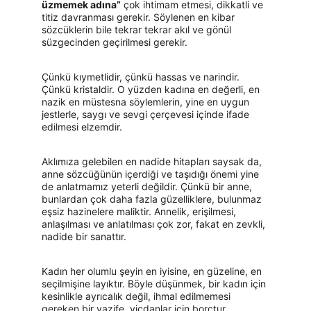
üzmemek adına”
 çok ihtimam etmesi, dikkatli ve 
titiz davranması gerekir. Söylenen en kibar 
sözcüklerin bile tekrar tekrar akıl ve gönül 
süzgecinden geçirilmesi gerekir.
Çünkü kıymetlidir, çünkü hassas ve narindir. 
Çünkü kristaldir. O yüzden kadına en değerli, en 
nazik en müstesna söylemlerin, yine en uygun 
jestlerle, saygı ve sevgi çerçevesi içinde ifade 
edilmesi elzemdir.
Aklımıza gelebilen en nadide hitapları saysak da, 
anne sözcüğünün içerdiği ve taşıdığı önemi yine 
de anlatmamız yeterli değildir. Çünkü bir anne, 
bunlardan çok daha fazla güzelliklere, bulunmaz 
eşsiz hazinelere maliktir. Annelik, erişilmesi, 
anlaşılması ve anlatılması çok zor, fakat en zevkli, 
nadide bir sanattır.
Kadın her olumlu şeyin en iyisine, en güzeline, en 
seçilmişine layıktır. Böyle düşünmek, bir kadın için 
kesinlikle ayrıcalık değil, ihmal edilmemesi 
gereken bir vazife, vicdanlar için borçtur.