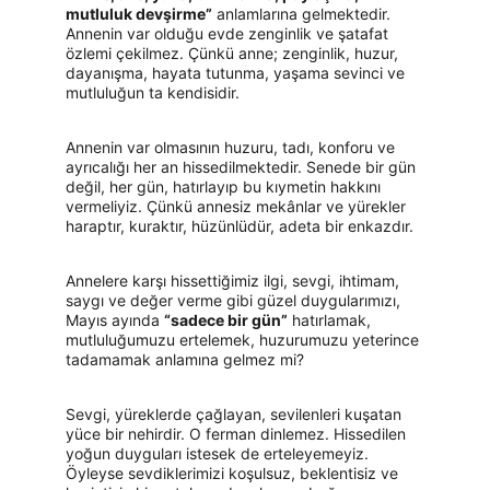
mutluluk devşirme”
 anlamlarına gelmektedir. 
Annenin var olduğu evde zenginlik ve şatafat 
özlemi çekilmez. Çünkü anne; zenginlik, huzur, 
dayanışma, hayata tutunma, yaşama sevinci ve 
mutluluğun ta kendisidir.
Annenin var olmasının huzuru, tadı, konforu ve 
ayrıcalığı her an hissedilmektedir. Senede bir gün 
değil, her gün, hatırlayıp bu kıymetin hakkını 
vermeliyiz. Çünkü annesiz mekânlar ve yürekler 
haraptır, kuraktır, hüzünlüdür, adeta bir enkazdır.
Annelere karşı hissettiğimiz ilgi, sevgi, ihtimam, 
saygı ve değer verme gibi güzel duygularımızı, 
Mayıs ayında 
“sadece bir gün”
 hatırlamak, 
mutluluğumuzu ertelemek, huzurumuzu yeterince 
tadamamak anlamına gelmez mi?
Sevgi, yüreklerde çağlayan, sevilenleri kuşatan 
yüce bir nehirdir. O ferman dinlemez. Hissedilen 
yoğun duyguları istesek de erteleyemeyiz. 
Öyleyse sevdiklerimizi koşulsuz, beklentisiz ve 