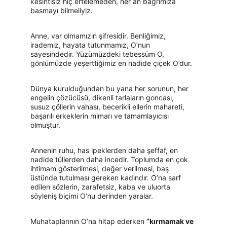
kesintisiz hiç ertelemeden, her an bağrımıza 
basmayı bilmeliyiz.
Anne, var olmamızın şifresidir. Benliğimiz, 
irademiz, hayata tutunmamız, O’nun 
sayesindedir. Yüzümüzdeki tebessüm O, 
gönlümüzde yeşerttiğimiz en nadide çiçek O’dur.
Dünya kurulduğundan bu yana her sorunun, her 
engelin çözücüsü, dikenli tarlaların goncası, 
susuz çöllerin vahası, becerikli ellerin mahareti, 
başarılı erkeklerin mimarı ve tamamlayıcısı 
olmuştur.
Annenin ruhu, has ipeklerden daha şeffaf, en 
nadide tüllerden daha incedir. Toplumda en çok 
ihtimam gösterilmesi, değer verilmesi, baş 
üstünde tutulması gereken kadındır. O’na sarf 
edilen sözlerin, zarafetsiz, kaba ve uluorta 
söyleniş biçimi O’nu derinden yaralar.
Muhataplarının O’na hitap ederken 
“kırmamak ve 