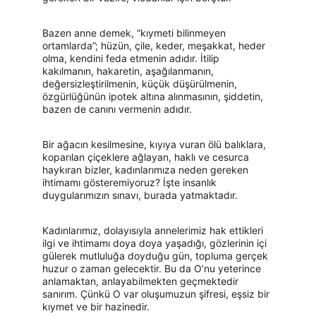
Bazen anne demek, “kıymeti bilinmeyen 
ortamlarda”; hüzün, çile, keder, meşakkat, heder 
olma, kendini feda etmenin adıdır. İtilip 
kakılmanın, hakaretin, aşağılanmanın, 
değersizleştirilmenin, küçük düşürülmenin, 
özgürlüğünün ipotek altına alınmasının, şiddetin, 
bazen de canını vermenin adıdır.
Bir ağacın kesilmesine, kıyıya vuran ölü balıklara, 
koparılan çiçeklere ağlayan, haklı ve cesurca 
haykıran bizler, kadınlarımıza neden gereken 
ihtimamı gösteremiyoruz? İşte insanlık 
duygularımızın sınavı, burada yatmaktadır.
Kadınlarımız, dolayısıyla annelerimiz hak ettikleri 
ilgi ve ihtimamı doya doya yaşadığı, gözlerinin içi 
gülerek mutluluğa doyduğu gün, topluma gerçek 
huzur o zaman gelecektir. Bu da O’nu yeterince 
anlamaktan, anlayabilmekten geçmektedir 
sanırım. Çünkü O var oluşumuzun şifresi, eşsiz bir 
kıymet ve bir hazinedir.