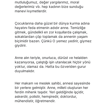
mutluluğumuz, değer yargılarımız, moral 
değerlerimiz vb. hep kadının bize sunduğu 
manevi kıymetlerdir.
Çocuklarına daha güzel bir dünya kurma adına 
hayatını feda etmenin adıdır anne. Temizliğe 
gitmek, gündelikli en zor koşullarda çalışmak, 
sokaklardan çöp toplamak da annenin yaşam 
biçimidir bazen. Çünkü O yemez yedirir, giymez 
giydirir.
Anne alın teriyle, onurluca, dürüst ve helalden 
kazanıyorsa, çalıştığı işin utanılacak hiçbir yönü 
yoktur, olamaz da. Hatta bu özveriden gurur 
duyulmalıdır.
Her makam ve meslek sahibi, annesi sayesinde 
bir yerlere gelmiştir. Anne, milleti oluşturan her 
ferdin mihenk taşıdır. Yeri geldiğinde işçidir, 
askerdir, polistir, hemşiredir, doktordur, 
mühendistir, öğretmendir.