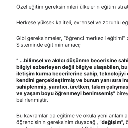
Özel eğitim gereksinimleri ülkelerin eğitim strate
Herkese yüksek kaliteli, evrensel ve zorunlu eğit
Gibi gereksinmeler, “öğrenci merkezli eğitimi” z
Sisteminde eğitimin amacı
;
“ ...bilimsel ve akılcı düşünme becerisine sahi
bilgiyi ezberleyen değil bilgiye ulaşabilen, bu 
iletişim kurma becerilerine sahip, teknolojiyi e
kendini gerçekleştirmiş ve bunun yanı sıra ins
sahiplenmiş, yaratıcı, üretken, takım çalışma
ve yaşam boyu öğrenmeyi benimsemiş”
bire
belirlenmiştir
.
Bu kavramlar da eğitime ve okula yeni anlamla
öğrencisinin gereksinim duyacağı, “
değişim”,
 