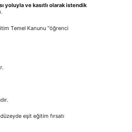
ı yoluyla ve kasıtlı olarak istendik 
).
 Eğitim Temel Kanunu “öğrenci 
r.
dır.
düzeyde eşit eğitim fırsatı 