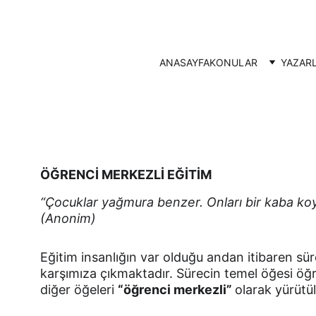
ANASAYFA
KONULAR
YAZAR
ÖĞRENCİ MERKEZLİ EĞİTİM
“Çocuklar yağmura benzer. Onları bir kaba ko
(Anonim)
Eğitim insanlığın var olduğu andan itibaren sü
karşımıza çıkmaktadır. Sürecin temel öğesi öğr
diğer öğeleri 
“öğrenci merkezli” 
olarak yürütül