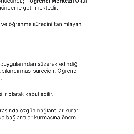
sonucunda; 
“ Öğrenci Merkezli Okul 
 gündeme getirmektedir.
yi ve öğrenme sürecini tanımlayan 
e duygularından süzerek edindiği 
pılandırması sürecidir. Öğrenci 
r.
ir olarak kabul edilir.
arasında özgün bağlantılar kurar: 
sında bağlantılar kurmasına önem 