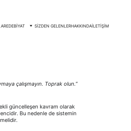
LAR
EDEBİYAT
SİZDEN GELENLER
HAKKINDA
İLETIŞIM
ymaya çalışmayın. Toprak olun.” 
rekli güncelleşen kavram olarak 
encidir. Bu nedenle de sistemin 
melidir.