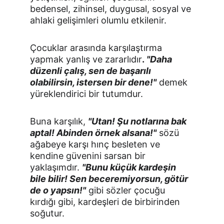
bedensel, zihinsel, duygusal, sosyal ve 
ahlaki gelişimleri olumlu etkilenir.
Çocuklar arasında karşılaştırma 
yapmak yanlış ve zararlıdır
.
 "Daha 
düzenli çalış, sen de başarılı 
olabilirsin, istersen bir dene!"
demek 
yüreklen­dirici bir tutumdur.
Buna karşılık, 
"Utan! Şu notlarına bak 
ap­tal! Abinden örnek alsana!"
sözü 
ağabeye karşı hınç besleten ve 
kendine güvenini sarsan bir 
yaklaşımdır. 
"Bunu küçük kardeşin 
bile bilir! Sen beceremiyorsun, götür 
de o yapsın!"
gibi sözler çocuğu 
kırdığı gibi, kardeşleri de birbirinden 
soğutur.