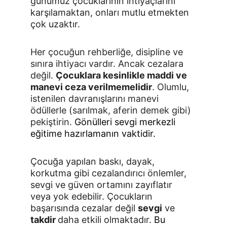
günümüz çocuklarının ihtiyaçlarını 
karşıla­maktan, onları mutlu etmekten 
çok uzaktır.
Her çocuğun rehberliğe, disipline ve 
sınıra ihtiyacı vardır. Ancak cezalara 
değil. 
Çocuklara kesinlikle maddi ve 
manevi ceza verilmemelidir
. Olumlu, 
istenilen davranışlarını manevi 
ödüllerle (sarılmak, aferin demek gibi) 
pekiştirin. 
Gönülleri sevgi merkezli 
eğitime hazırlamanın vaktidir.
Çocuğa yapılan bas­kı, dayak, 
korkutma gibi cezalandırıcı önlemler, 
sevgi ve güven ortamını zayıflatır 
veya yok edebilir. Çocukların 
başarısında cezalar değil 
sevgi
 ve 
takdir 
daha etkili olmaktadır. 
Bu 