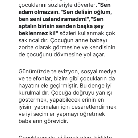
çocuklarını sözleriyle döverler
. "Sen 
adam olmazsın. "Sen delisin oğlum, 
ben seni uslandırama­dım!", "Sen 
aptalın birisin senden başka şey 
beklenmez ki!"
 söz­leri kullanmak çok 
sakıncalıdır. Çocuğun anne babayı 
zorba olarak görmesine ve kendisinin 
de çocuğunu dövmesine yol açar.
Günümüzde televizyon, sosyal medya 
ve telefonlar, bizim gibi çocukların da 
hayatını ele geçirmiştir. Bu denge iyi 
kurulmalıdır. Çocuğa doğruyu yanlışı 
göstermek, yapabileceklerinin en 
iyisini yapmaları için cesaretlendirmek 
ve iyi seçimler yapmayı öğretmek 
babaların görevidir.
Çocuklarınızla iyi örnek olun, birlikte 