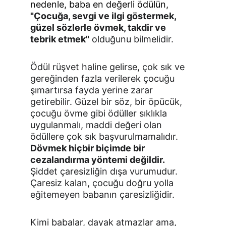
nedenle, baba en değerli ödülün, 
"Çocuğa, sevgi ve ilgi göstermek, 
güzel sözlerle övmek, takdir ve 
tebrik etmek"
 olduğunu bilmelidir.
Ödül rüşvet haline gelirse, çok sık ve 
gereğinden fazla verilerek çocuğu 
şımartırsa fayda yerine zarar 
getirebilir. Güzel bir söz, bir öpücük, 
çocuğu övme gibi ödüller sık­lıkla 
uygulanmalı, maddi değeri olan 
ödüllere çok sık başvu­rulmamalıdır. 
Dövmek hiçbir biçimde bir 
cezalandırma yöntemi değil­dir.
Şiddet çaresizliğin dışa vurumudur. 
Çaresiz kalan, çocuğu doğru yolla 
eğitemeyen babanın çaresizliğidir.
Kimi babalar, dayak atmazlar ama, 