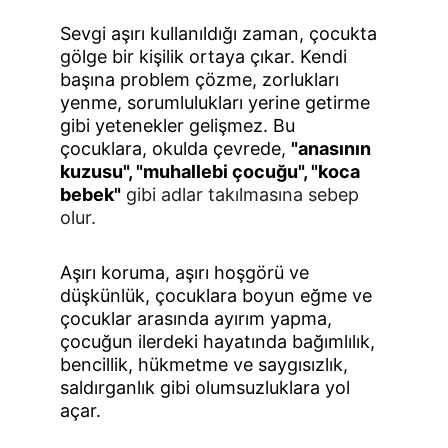
Sevgi aşırı kullanıldığı zaman, çocukta 
gölge bir ki­şilik ortaya çıkar. Kendi 
başına problem çözme, zorluk­ları 
yenme, sorumlulukları yerine getirme 
gibi yetenekler gelişmez. Bu 
çocuklara, okulda çevrede, 
"anasının 
kuzusu", "mu­hallebi çocuğu", "koca 
bebek"
 gibi adlar takılmasına sebep 
olur.
Aşırı koruma, aşırı hoşgörü ve 
düşkünlük, çocuklara bo­yun eğme ve 
çocuklar arasında ayırım yapma, 
çocuğun ilerdeki hayatında bağımlılık, 
bencil­lik, hükmetme ve saygısızlık, 
saldırganlık gibi olumsuzlukla­ra yol 
açar.