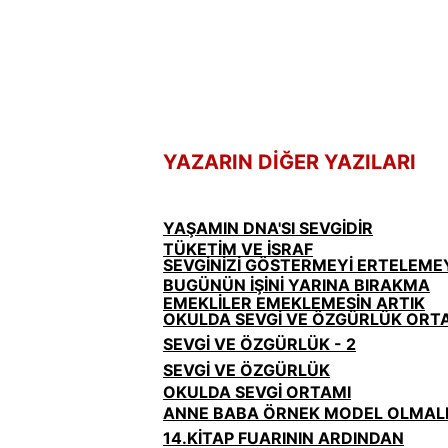
YAZARIN DİĞER YAZILARI
YAŞAMIN DNA'SI SEVGİDİR
TÜKETİM VE İSRAF
SEVGİNİZİ GÖSTERMEYİ ERTELEME
BUGÜNÜN İŞİNİ YARINA BIRAKMA
EMEKLİLER EMEKLEMESİN ARTIK
OKULDA SEVGİ VE ÖZGÜRLÜK ORTA
SEVGİ VE ÖZGÜRLÜK - 2
SEVGİ VE ÖZGÜRLÜK
OKULDA SEVGİ ORTAMI
ANNE BABA ÖRNEK MODEL OLMAL
14.KİTAP FUARININ ARDINDAN