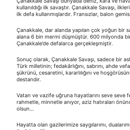
Çanakkale Savaşı dünyada deniz, kara ve havada
kullanıldığı ilk savaştır. Çanakkale Savaşı, ilkleri
ilk defa kullanmışlardır. Fransızlar, balon gemis
Çanakkale, dar alanda yapılan çok yoğun bir sa
alana 6 bin mermi düşmüştür. 600 milyonda bir
Çanakkale’de defalarca gerçekleşmiştir.
Sonuç olarak, Çanakkale Savaşı, sadece bir ask
Türk milletinin; fedakârlığını, sabrını, ahde vef
şükrünü, cesaretini, kararlılığını ve hoşgörüsün
destandır.
Vatan ve vazife uğruna hayatlarını seve seve f
rahmetle, minnetle anıyor, aziz hatıraları önün
olsun…
Hayatta olan gazilerimize saygılarımı, dualarımı 