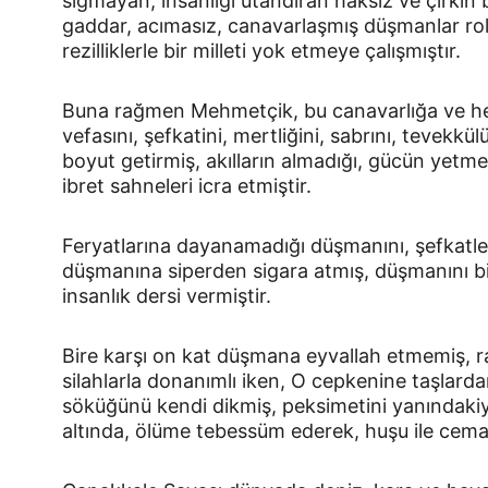
sığmayan, insanlığı utandıran haksız ve çirkin bir
gaddar, acımasız, canavarlaşmış düşmanlar rol a
rezilliklerle bir milleti yok etmeye çalışmıştır.
Buna rağmen Mehmetçik, bu canavarlığa ve her 
vefasını, şefkatini, mertliğini, sabrını, tevekkül
boyut getirmiş, akılların almadığı, gücün yetme
ibret sahneleri icra etmiştir.
Feryatlarına dayanamadığı düşmanını, şefkatle 
düşmanına siperden sigara atmış, düşmanını bi
insanlık dersi vermiştir.
Bire karşı on kat düşmana eyvallah etmemiş, ra
silahlarla donanımlı iken, O cepkenine taşlard
söküğünü kendi dikmiş, peksimetini yanındaki
altında, ölüme tebessüm ederek, huşu ile cemaa