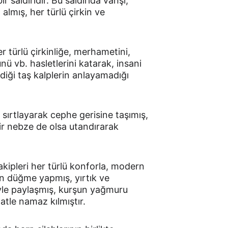
 saldırıdır. Bu saldırıda vahşi, 
lmış, her türlü çirkin ve 
türlü çirkinliğe, merhametini, 
ünü vb. hasletlerini katarak, insani 
diği taş kalplerin anlayamadığı 
sırtlayarak cephe gerisine taşımış, 
r nebze de olsa utandırarak 
kipleri her türlü konforla, modern 
an düğme yapmış, yırtık ve 
yle paylaşmış, kurşun yağmuru 
tle namaz kılmıştır.