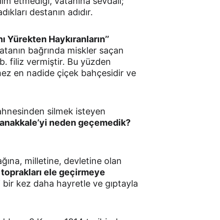
lim etmediği, vatanına sevdalı; 
dıkları destanın adıdır.
nı Yürekten Haykıranların’’ 
atanın bağrında miskler saçan 
vb. filiz vermiştir. Bu yüzden 
mez en nadide çiçek bahçesidir ve 
sahnesinden silmek isteyen 
anakkale’yi neden geçemedik? 
ına, milletine, devletine olan 
 toprakları ele geçirmeye 
 bir kez daha hayretle ve gıptayla 