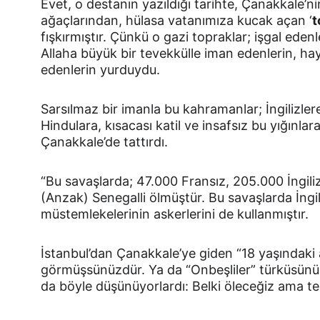
Evet, o destanın yazıldığı tarihte, Çanakkale’ni
ağaçlarından, hülasa vatanımıza kucak açan ‘
t
fışkırmıştır. Çünkü o gazi topraklar; işgal eden
Allaha büyük bir tevekkülle iman edenlerin, hay
edenlerin yurduydu.
Sarsılmaz bir imanla bu kahramanlar; İngilizlere
Hindulara, kısacası katil ve insafsız bu yığınlara
Çanakkale’de tattırdı.
“Bu savaşlarda; 47.000 Fransız, 205.000 İngiliz/
(Anzak) Senegalli ölmüştür. Bu savaşlarda İngil
müstemlekelerinin askerlerini de kullanmıştır.
İstanbul’dan Çanakkale’ye giden “18 yaşındaki 
görmüşsünüzdür. Ya da “Onbeşliler” türküsünü h
da böyle düşünüyorlardı: Belki öleceğiz ama 