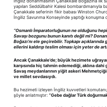
İngiliz donanmasının Çanakkale Boğazına ilk sal
yapılan Seddülbahir Kalesi bombardımanıyla baş
Çanakkale seferinin fikir babası Winston Church
İngiliz Savunma Konseyinde yaptığı konuşma di
‘’Osmanlı İmparatorluğunun ne olduğunu hepi
Savaşı bozgunu bunun kanıtı değil mi? Donan
Boğazı’nı ele geçirebilir. Topkapı açıklarında
ellerini kaldırıp teslim olması için yeter de arta
Ancak Çanakkale’de; büyük hezimete uğrayan
karşısında hiç tahmin edemediği, aklına dahi g
Savaş meydanlarının yiğit askeri Mehmetçiğin
ve millet sevdasıydı.
Bu hezimeti izleyen İngiliz kuvvetleri komutanı
şöyle anlatmıştır: 
“Gebe dağlar Türk doğurmak