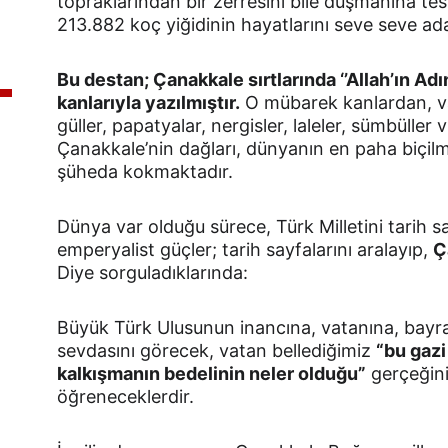
topraklarından bir zerresini bile düşmanına tes
213.882 koç yiğidinin hayatlarını seve seve ada
Bu destan; Çanakkale sırtlarında ‘’Allah’ın Adı
kanlarıyla yazılmıştır.
 O mübarek kanlardan, v
güller, papatyalar, nergisler, laleler, sümbüller 
Çanakkale’nin dağları, dünyanın en paha biçil
şüheda kokmaktadır.
Dünya var olduğu sürece, Türk Milletini tarih 
emperyalist güçler; tarih sayfalarını aralayıp, 
Ç
Diye sorguladıklarında:
Büyük Türk Ulusunun inancına, vatanına, bayrağ
sevdasını görecek, vatan bellediğimiz 
“bu gazi
kalkışmanın bedelinin neler olduğu”
 gerçeğini
öğreneceklerdir.