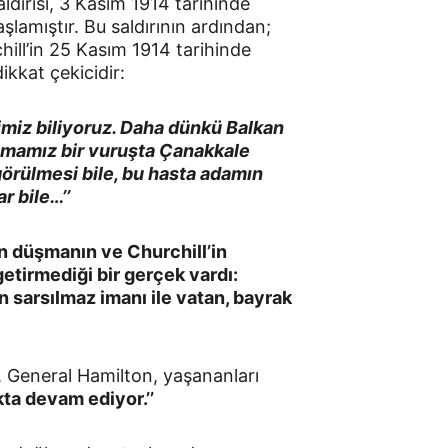
dırısı, 3 Kasım 1914 tarihinde 
lamıştır. Bu saldırının ardından; 
ill’in 25 Kasım 1914 tarihinde 
kkat çekicidir:
miz biliyoruz. Daha dünkü Balkan 
mamız bir vuruşta Çanakkale 
 görülmesi bile, bu hasta adamın 
r bile…’’
 düşmanın ve Churchill’in 
etirmediği bir gerçek vardı: 
 sarsılmaz imanı ile vatan, bayrak 
, General Hamilton, yaşananları 
ta devam ediyor.’’