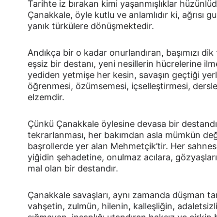
Tarihte iz bırakan kimi yaşanmışlıklar hüzünlüdür
Çanakkale, öyle kutlu ve anlamlıdır ki, ağrısı g
yanık türkülere dönüşmektedir.
Andıkça bir o kadar onurlandıran, başımızı dik
eşsiz bir destanı, yeni nesillerin hücrelerine i
yediden yetmişe her kesin, savaşın geçtiği yerl
öğrenmesi, özümsemesi, içselleştirmesi, dersle
elzemdir.
Çünkü Çanakkale öylesine devasa bir destandır k
tekrarlanması, her bakımdan asla mümkün değild
başrollerde yer alan Mehmetçik’tir. Her sahnes
yiğidin şehadetine, onulmaz acılara, gözyaşları
mal olan bir destandır.
Çanakkale savaşları, aynı zamanda düşman tar
vahşetin, zulmün, hilenin, kalleşliğin, adaletsizl