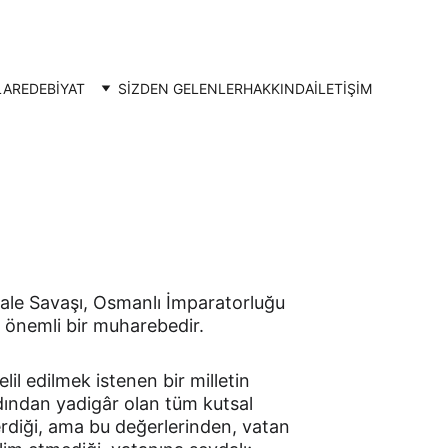
LAR
EDEBİYAT
SİZDEN GELENLER
HAKKINDA
İLETIŞIM
ale Savaşı, Osmanlı İmparatorluğu 
ok önemli bir muharebedir.
lil edilmek istenen bir milletin 
dından yadigâr olan tüm kutsal 
rdiği, ama bu değerlerinden, vatan 