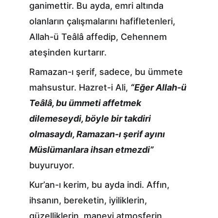
ganimettir. Bu ayda, emri altında 
olanların çalışmalarını hafifletenleri, 
Allah-ü Teâlâ affedip, Cehennem 
ateşinden kurtarır.
Ramazan-ı şerif, sadece, bu ümmete 
mahsustur. Hazret-i Ali, 
“Eğer Allah-ü 
Teâlâ, bu ümmeti affetmek 
dilemeseydi, böyle bir takdiri 
olmasaydı, Ramazan-ı şerif ayını 
Müslümanlara ihsan etmezdi”
buyuruyor.
Kur’an-ı kerim, bu ayda indi. Affın, 
ihsanın, bereketin, iyiliklerin, 
güzelliklerin, manevi atmosferin 