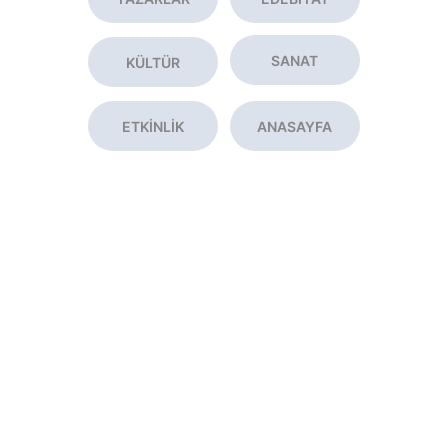
SANAT
KÜLTÜR
ETKİNLİK
ANASAYFA