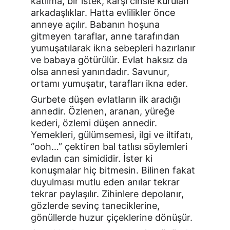
katılma, bir istek, karşı cinsle kurulan 
arkadaşlıklar. Hatta evlilikler önce 
anneye açılır. Babanın hoşuna 
gitmeyen taraflar, anne tarafından 
yumuşatılarak ikna sebepleri hazırlanır 
ve babaya götürülür. Evlat haksız da 
olsa annesi yanındadır. Savunur, 
ortamı yumuşatır, tarafları ikna eder.
Gurbete düşen evlatların ilk aradığı 
annedir. Özlenen, aranan, yüreğe 
kederi, özlemi düşen annedir. 
Yemekleri, gülümsemesi, ilgi ve iltifatı, 
“ooh…” çektiren bal tatlısı söylemleri 
evladın can simididir. İster ki 
konuşmalar hiç bitmesin. Bilinen fakat 
duyulması mutlu eden anılar tekrar 
tekrar paylaşılır. Zihinlere depolanır, 
gözlerde sevinç taneciklerine, 
gönüllerde huzur çiçeklerine dönüşür.