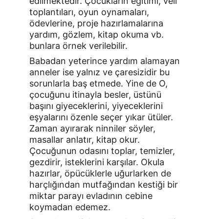
edilmektedir. Çocukların eğitimi, veli 
toplantıları, oyun oynamaları, 
ödevlerine, proje hazırlamalarına 
yardım, gözlem, kitap okuma vb. 
bunlara örnek verilebilir.
Babadan yeterince yardım alamayan 
anneler ise yalnız ve çaresizidir bu 
sorunlarla baş etmede. Yine de O, 
çocuğunu itinayla besler, üstünü 
başını giyeceklerini, yiyeceklerini 
eşyalarını özenle seçer yıkar ütüler. 
Zaman ayırarak ninniler söyler, 
masallar anlatır, kitap okur. 
Çocuğunun odasını toplar, temizler, 
gezdirir, isteklerini karşılar. Okula 
hazırlar, öpücüklerle uğurlarken de 
harçlığından mutfağından kestiği bir 
miktar parayı evladının cebine 
koymadan edemez.