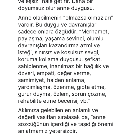
ve eşsiz” hale getirir. Daha bir 
doyumsuz olur anne duygusu.
Anne olabilmenin “olmazsa olmazları” 
vardır. Bu duygu ve davranışlar 
sadece onlara özgüdür: “Merhamet, 
paylaşma, yaşama sevinci, olumlu 
davranışları kazandırma azmi ve 
isteği, sınırsız ve koşulsuz sevgi, 
koruma kollama duygusu, şefkat, 
sahiplenme, inanılmaz bir bağlılık ve 
özveri, empati, değer verme, 
samimiyet, halden anlama, 
yardımlaşma, özenme, gıpta etme, 
gurur duyma, özlem, sorun çözme, 
rehabilite etme becerisi, vb.”
Aklımıza gelebilen en anlamlı ve 
değerli vasıfları sıralasak da, “anne” 
sözcüğünün içerdiği ve taşıdığı önemi 
anlatmamız yetersizdir.