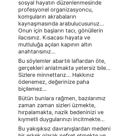
sosyal hayatın düzenlenmesinde 
profesyonel organizasyoncu, 
komşuların akrabaların 
kaynaşmasında arabulucusunuz… 
Onun için başların tacı, gönüllerin 
ilacısınız. Kısacası hayata ve 
mutluluğa açılan kapının altın 
anahtarısınız…
Bu söylemler abartılı laflardan öte, 
gerçekleri anlatmakta yetersiz bile… 
Sizlere minnettarız… Hakkınız 
ödenemez, değerinize paha 
biçilemez…
Bütün bunlara rağmen, bazılarımız 
zaman zaman sizleri üzmekte, 
hırpalamakta, nazik bedeninizi ve 
kıymetli duygularınızı incitmekte…
Bu yakışıksız davranışlardan medeni 
bir erkek olarak nefret etmekte ve 