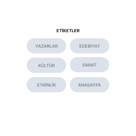
ETİKETLER
YAZARLAR
EDEBİYAT
SANAT
KÜLTÜR
ETKİNLİK
ANASAYFA