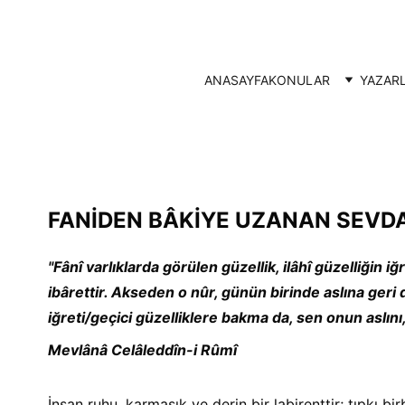
ANASAYFA
KONULAR
YAZAR
FANİDEN BÂKİYE UZANAN SEVD
"Fânî varlıklarda görülen güzellik, ilâhî güzelliğin 
ibârettir. Akseden o nûr, günün birinde aslına geri 
iğreti/geçici güzelliklere bakma da, sen onun aslını,
Mevlânâ Celâleddîn-i Rûmî
İnsan ruhu, karmaşık ve derin bir labirenttir; tıpkı bir