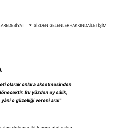
LAR
EDEBİYAT
SİZDEN GELENLER
HAKKINDA
İLETIŞIM
A
iğreti olarak onlara aksetmesinden 
dönecektir. Bu yüzden ey sâlik, 
 yâni o güzelliği vereni ara!"
birine dolanan iki kıvrım gibi aşkın 