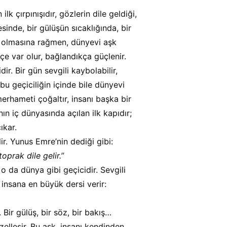
lk çırpınışıdır, gözlerin dile geldiği, 
sinde, bir gülüşün sıcaklığında, bir 
i olmasına rağmen, dünyevi aşk 
kçe var olur, bağlandıkça güçlenir.
ir. Bir gün sevgili kaybolabilir, 
bu geçiciliğin içinde bile dünyevi 
merhameti çoğaltır, insanı başka bir 
ın iç dünyasında açılan ilk kapıdır; 
ıkar.
lir. Yunus Emre’nin dediği gibi:
oprak dile gelir.”
 o da dünya gibi geçicidir. Sevgili 
 insana en büyük dersi verir: 
 Bir gülüş, bir söz, bir bakış…
lleşir. Bu aşk, insanı kendinden 