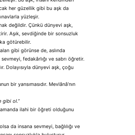
ncak her güzellik gibi bu aşk da 
navlarla yüzleşir.
ak değildir. Çünkü dünyevi aşk, 
irir. Aşık, sevdiğinde bir sonsuzluk 
ka götürebilir.
 alan gibi görünse de, aslında 
 sevmeyi, fedakârlığı ve sabrı öğretir. 
ır. Dolayısıyla dünyevi aşk, çoğu 
unun bir yansımasıdır. Mevlânâ’nın 
gibi ol.”
 zamanda ilahi bir öğreti olduğunu 
 olsa da insana sevmeyi, bağlılığı ve 
 insanı sonsuzlukla buluşturur. 