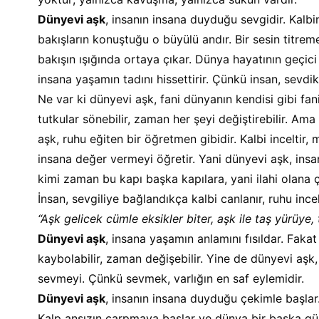
Dünyevi aşk
, insanın insana duyduğu sevgidir. Kalbin i
bakışların konuştuğu o büyülü andır. Bir sesin titreme
bakışın ışığında ortaya çıkar. Dünya hayatının geçic
insana yaşamın tadını hissettirir. Çünkü insan, sevdi
Ne var ki dünyevi aşk, fani dünyanın kendisi gibi fanid
tutkular sönebilir, zaman her şeyi değiştirebilir. Ama 
aşk, ruhu eğiten bir öğretmen gibidir. Kalbi inceltir, 
insana değer vermeyi öğretir. Yani dünyevi aşk, insan
kimi zaman bu kapı başka kapılara, yani ilahi olana ç
İnsan, sevgiliye bağlandıkça kalbi canlanır, ruhu ince
“Aşk gelicek cümle eksikler biter, aşk ile taş yürüye, t
Dünyevi aşk
, insana yaşamın anlamını fısıldar. Fakat
kaybolabilir, zaman değişebilir. Yine de dünyevi aşk,
sevmeyi. Çünkü sevmek, varlığın en saf eylemidir.
Dünyevi aşk
, insanın insana duyduğu çekimle başlar.
Kalp ansızın çarpmaya başlar ve dünya bir başka güze