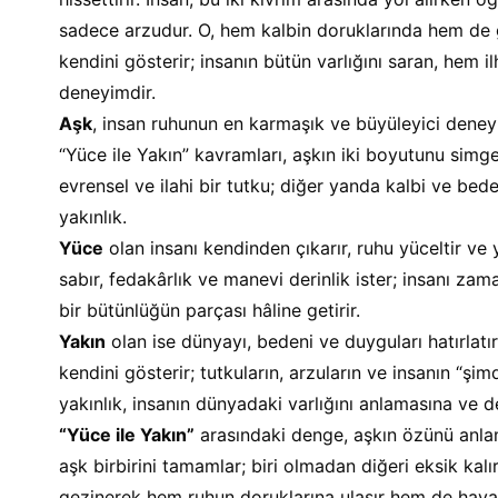
sadece arzudur. O, hem kalbin doruklarında hem de g
kendini gösterir; insanın bütün varlığını saran, hem
deneyimdir.
Aşk
, insan ruhunun en karmaşık ve büyüleyici deneyi
“Yüce ile Yakın” kavramları, aşkın iki boyutunu simge
evrensel ve ilahi bir tutku; diğer yanda kalbi ve bed
yakınlık.
Yüce
 olan insanı kendinden çıkarır, ruhu yüceltir ve y
sabır, fedakârlık ve manevi derinlik ister; insanı zam
bir bütünlüğün parçası hâline getirir.
Yakın
 olan ise dünyayı, bedeni ve duyguları hatırlatır
kendini gösterir; tutkuların, arzuların ve insanın “şim
yakınlık, insanın dünyadaki varlığını anlamasına ve 
“Yüce ile Yakın”
 arasındaki denge, aşkın özünü anlam
aşk birbirini tamamlar; biri olmadan diğeri eksik kalır
gezinerek hem ruhun doruklarına ulaşır hem de haya