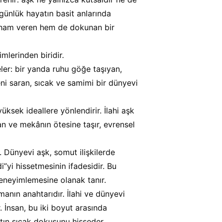
ünlük hayatın basit anlarında 
 ilham veren hem de dokunan bir 
mlerinden biridir.
ler: bir yanda ruhu göğe taşıyan, 
eni saran, sıcak ve samimi bir dünyevi 
üksek ideallere yönlendirir. İlahi aşk 
an ve mekânın ötesine taşır, evrensel 
. Dünyevi aşk, somut ilişkilerde 
di”yi hissetmesinin ifadesidir. Bu 
deneyimlemesine olanak tanır.
anın anahtarıdır. İlahi ve dünyevi 
. İnsan, bu iki boyut arasında 
tın sıcak dokusunu hisseder.