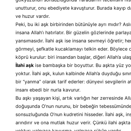
unutturur, onu ebediyete kavuşturur. Burada kayıp da
ve huzur vardır.
Peki, bu iki aşk birbirinden bütünüyle ayrı mıdır? As
insana Allah’ı hatırlatır. Bir güzelin gözlerinde parlaya
yansımasıdır. İlahi aşk ise insana sevmeyi öğretir; he
görmeyi, şefkatle kucaklamayı telkin eder. Böylece dü
köprü kurulur: biri insandan başlar, diğeri Allah’a ulaşt
İlahi aşk
 ise bambaşka bir boyuttur. Bu aşkta yüz yo
yoktur. İlahi aşk, kulun kalbinde Allah’a duyduğu sınır
bir “yanma” olarak tarif ederler: dünyevi sevgilerin at
insanı ebedi bir nurla kavurur.
Bu aşkı yaşayan kişi, artık varlığın her zerresinde Al
doğuşunda O’nun nurunu, bir bebeğin tebessümünde 
sonsuzluğunda O’nun kudretini hisseder. İlahi aşk, ins
arındırır ve ona mutlak huzur verir. Çünkü ilahi aşkta
yoktur; yalnızca kavuşma, yalnızca sükûn vardır.