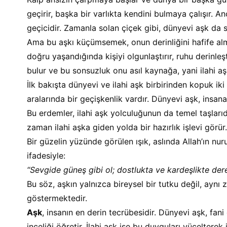
geçirir, başka bir varlıkta kendini bulmaya çalışır. A
geçicidir. Zamanla solan çiçek gibi, dünyevi aşk da sı
Ama bu aşkı küçümsemek, onun derinliğini hafife alm
doğru yaşandığında kişiyi olgunlaştırır, ruhu derinleşt
bulur ve bu sonsuzluk onu asıl kaynağa, yani ilahi aş
İlk bakışta dünyevi ve ilahi aşk birbirinden kopuk iki
aralarında bir geçişkenlik vardır. Dünyevi aşk, insana
Bu erdemler, ilahi aşk yolculuğunun da temel taşlarıd
zaman ilahi aşka giden yolda bir hazırlık işlevi görür.
Bir güzelin yüzünde görülen ışık, aslında Allah’ın nur
ifadesiyle:
“Sevgide güneş gibi ol; dostlukta ve kardeşlikte dere 
Bu söz, aşkın yalnızca bireysel bir tutku değil, aynı
göstermektedir.
Aşk
, insanın en derin tecrübesidir. Dünyevi aşk, fani
inceliği öğretir. İlahi aşk ise bu duyguları yücelterek