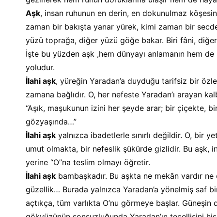
Aşk
, insan ruhunun en derin, en dokunulmaz köşesin
zaman bir bakışta yanar yürek, kimi zaman bir secd
yüzü toprağa, diğer yüzü göğe bakar. Biri fâni, diğeri
İşte bu yüzden aşk ,hem dünyayı anlamanın hem de il
yoludur.
İlahi aşk
, yüreğin Yaradan’a duyduğu tarifsiz bir özl
zamana bağlıdır. O, her nefeste Yaradan’ı arayan kalb
“Aşık, maşukunun izini her şeyde arar; bir çiçekte, b
gözyaşında…”
İlahi aşk
 yalnızca ibadetlerle sınırlı değildir. O, bir
umut olmakta, bir nefeslik şükürde gizlidir. Bu aşk, in
yerine “O”na teslim olmayı öğretir.
İlahi aşk
 bambaşkadır. Bu aşkta ne mekân vardır ne 
güzellik… Burada yalnızca Yaradan’a yönelmiş saf bir 
açtıkça, tüm varlıkta O’nu görmeye başlar. Güneşin 
gökyüzünün sonsuzluğunda Yaradan’ın tecellisini hisse