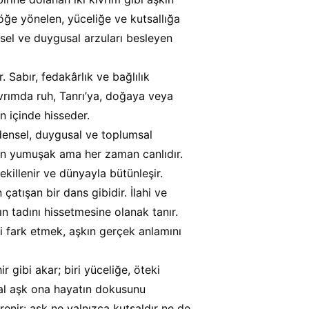
 göğe yönelen, yüceliğe ve kutsallığa 
sel ve duygusal arzuları besleyen 
. Sabır, fedakârlık ve bağlılık 
 kıvrımda ruh, Tanrı’ya, doğaya veya 
n içinde hisseder.
densel, duygusal ve toplumsal 
zen yumuşak ama her zaman canlıdır. 
ekillenir ve dünyayla bütünleşir.
atışan bir dans gibidir. İlahi ve 
 tadını hissetmesine olanak tanır. 
i fark etmek, aşkın gerçek anlamını 
 gibi akar; biri yüceliğe, öteki 
sal aşk ona hayatın dokusunu 
ğrenir: aşk ne yalnızca kutsaldır ne de 