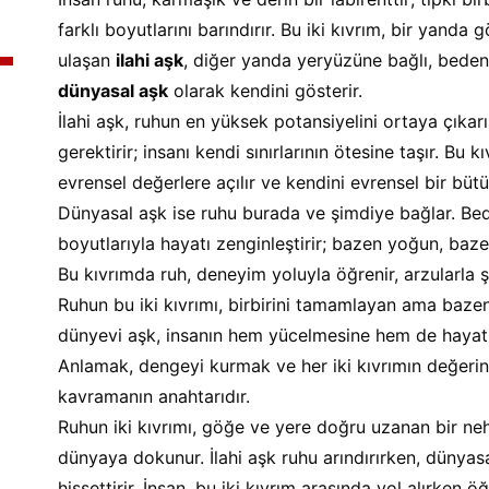
farklı boyutlarını barındırır. Bu iki kıvrım, bir yanda
ulaşan 
ilahi aşk
, diğer yanda yeryüzüne bağlı, beden
dünyasal aşk
 olarak kendini gösterir.
İlahi aşk, ruhun en yüksek potansiyelini ortaya çıkarır
gerektirir; insanı kendi sınırlarının ötesine taşır. Bu
evrensel değerlere açılır ve kendini evrensel bir bütü
Dünyasal aşk ise ruhu burada ve şimdiye bağlar. Be
boyutlarıyla hayatı zenginleştirir; bazen yoğun, ba
Bu kıvrımda ruh, deneyim yoluyla öğrenir, arzularla ş
Ruhun bu iki kıvrımı, birbirini tamamlayan ama bazen ç
dünyevi aşk, insanın hem yücelmesine hem de hayatın
Anlamak, dengeyi kurmak ve her iki kıvrımın değerin
kavramanın anahtarıdır.
Ruhun iki kıvrımı, göğe ve yere doğru uzanan bir nehir
dünyaya dokunur. İlahi aşk ruhu arındırırken, dünya
hissettirir. İnsan, bu iki kıvrım arasında yol alırken ö