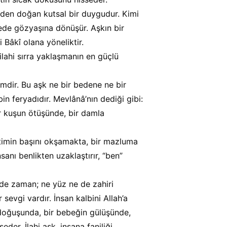
den doğan kutsal bir duygudur. Kimi 
ede gözyaşına dönüşür. Aşkın bir 
 Bâkî olana yöneliktir.
ahi sırra yaklaşmanın en güçlü 
emdir. Bu aşk ne bir bedene ne bir 
in feryadıdır. Mevlânâ’nın dediği gibi:
ir kuşun ötüşünde, bir damla 
 yetimin başını okşamakta, bir mazluma 
sanı benlikten uzaklaştırır, “ben” 
de zaman; ne yüz ne de zahiri 
sevgi vardır. İnsan kalbini Allah’a 
doğuşunda, bir bebeğin gülüşünde, 
der. İlahi aşk, insana faniliği 