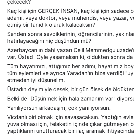
çekecek?
Kaç kişi için GERÇEK İNSAN, kaç kişi için sadece b
adamı, veya doktor, veya mühendis, veya yazar, v
etmiş bir tanıdık olarak kalacaksın?
Senden sonra sevdiklerinin, öğrencilerinin, yakınlar
hatırlayacağını hiç düşündün mü?
Azerbaycan'ın dahi yazarı Celil Memmedguluzade'n
var. Üstad "Öyle yaşamalısın ki, öldükten sonra d
Tüm hayatımızı, attığımız her adımı, hayatımız bo
tüm eylemleri ve ayrıca Yaradan'ın bize verdiği "uya
etmeden iyi düşünelim.
Üstadın deyimiyle desek, bir gün ölsek de öldükte
Belki de "Düşünmek için hala zamanım var" diyors
Yanılıyorsun arkadaşım, çok yanılıyorsun.
Vicdanlı biri olmak için savaşacaksın. Yaptığın evle
yuva olması için, felaketin içinde çıkar gütmeyen bi
yaptıklarını unutturacak bir ilaç aramak ihtiyacınd