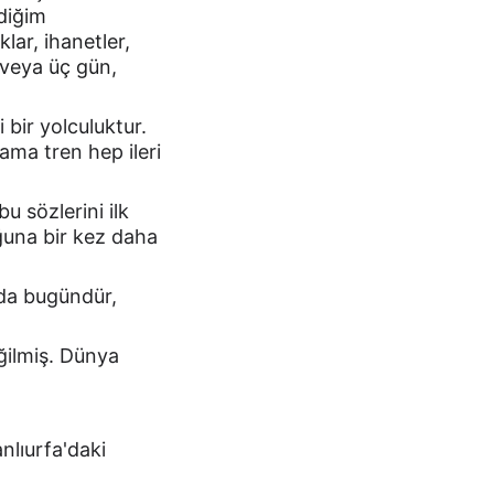
diğim 
ar, ihanetler, 
veya üç gün, 
ir yolculuktur. 
 ama tren hep ileri 
 sözlerini ilk 
una bir kez daha 
da bugündür, 
ilmiş. Dünya 
lıurfa'daki 