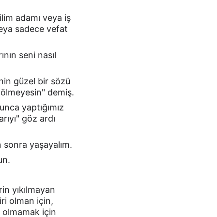
ilim adamı veya iş 
eya sadece vefat 
ının seni nasıl 
in güzel bir sözü 
a ölmeyesin" demiş.
yunca yaptığımız 
rıyı" göz ardı 
n sonra yaşayalım.
un.
rin yıkılmayan 
ri olman için, 
a olmamak için 