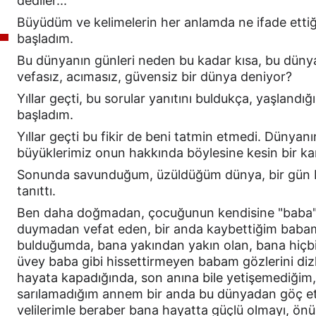
dediler...
Büyüdüm ve kelimelerin her anlamda ne ifade ettiğ
başladım.
Bu dünyanın günleri neden bu kadar kısa, bu dün
vefasız, acımasız, güvensiz bir dünya deniyor?
Yıllar geçti, bu sorular yanıtını buldukça, yaşlandı
başladım.
Yıllar geçti bu fikir de beni tatmin etmedi. Dünyanı
büyüklerimiz onun hakkında böylesine kesin bir kar
S
onunda savunduğum, üzüldüğüm dünya, bir gün b
tanıttı.
Ben daha doğmadan, çocuğunun kendisine "baba"
duymadan vefat eden, bir anda kaybettiğim babam
bulduğumda,
 bana yakından yakın olan, bana hiçb
üvey baba gibi hissettirmeyen babam gözlerini diz
hayata kapadığında, son anına bile yetişe
mediğim,
sarılamadığım annem
 bir anda bu dünyadan göç et
velilerimle beraber bana hayatta güçlü olmayı, ön