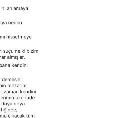
ini anlamaya 
yaya neden 
ğımı hissetmeye 
n suçu ne ki bizim 
ar almışlar.
ana kendini 
 demesini 
ın mezarını 
ir zaman kendini 
lerimin üzerinde 
 doya doya 
tiğinde, 
üme çıkacak tüm 