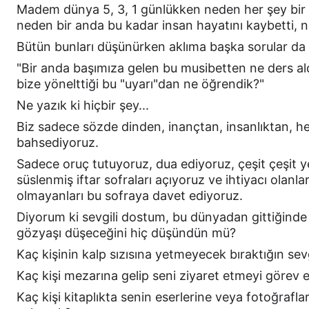
Madem dünya 5, 3, 1 günlükken neden her şey bir a
neden bir anda bu kadar insan hayatını kaybetti,
Bütün bunları düşünürken aklıma başka sorular da 
"Bir anda başımıza gelen bu musibetten ne ders ald
bize yönelttiği bu "uyarı"dan ne öğrendik?"
Ne yazık ki hiçbir şey...
Biz sadece sözde dinden, inançtan, insanlıktan, h
bahsediyoruz.
Sadece oruç tutuyoruz, dua ediyoruz, çeşit çeşit y
süslenmiş iftar sofraları açıyoruz ve ihtiyacı olanları
olmayanları bu sofraya davet ediyoruz.
Diyorum ki sevgili dostum, bu dünyadan gittiğind
gözyaşı düşeceğini hiç düşündün mü?
Kaç kişinin kalp sızısına yetmeyecek bıraktığın sev
Kaç kişi mezarına gelip seni ziyaret etmeyi görev 
Kaç kişi kitaplıkta senin eserlerine veya fotoğraflar