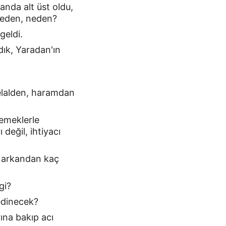
nda alt üst oldu, 
 neden, neden?
geldi.
ık, Yaradan'ın 
elalden, haramdan 
emeklerle 
 değil, ihtiyacı 
e arkandan kaç 
gi?
edinecek?
ına bakıp acı 