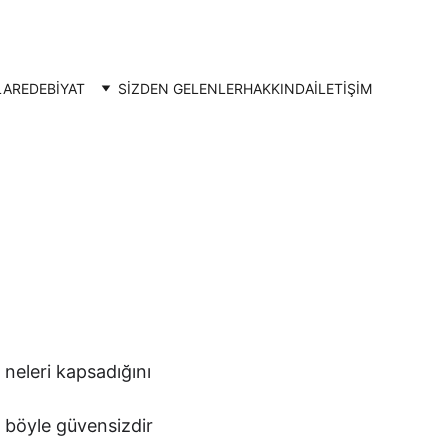
LAR
EDEBİYAT
SİZDEN GELENLER
HAKKINDA
İLETIŞIM
neleri kapsadığını 
 böyle güvensizdir 