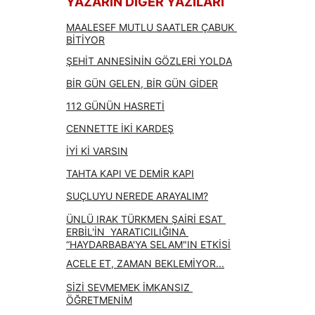
YAZARIN DİĞER YAZILARI
MAALESEF MUTLU SAATLER ÇABUK 
BİTİYOR
ŞEHİT ANNESİNİN GÖZLERİ YOLDA
BİR GÜN GELEN, BİR GÜN GİDER
112 GÜNÜN HASRETİ
CENNETTE İKİ KARDEŞ
İYİ Kİ VARSIN
TAHTA KAPI VE DEMİR KAPI
SUÇLUYU NEREDE ARAYALIM?
ÜNLÜ IRAK TÜRKMEN ŞAİRİ ESAT 
ERBİL'İN  YARATICILIĞINA 
“HAYDARBABA'YA SELAM"IN ETKİSİ
ACELE ET, ZAMAN BEKLEMİYOR...
SİZİ SEVMEMEK İMKANSIZ 
ÖĞRETMENİM