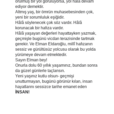
örülmüş bir yol görülüyorsa, yol hâlâ devam 
ediyor demektir.
Altmış yaş, bir ömrün muhasebesinden çok, 
yeni bir sorumluluk eşiğidir.
Hâlâ söylenecek çok söz vardır. Hâlâ 
korunacak bir hafıza vardır.
Hâlâ yaşayan değerleri hayattayken yazmak, 
geçmişle bugünü vicdan terazisinde tartmak 
gerekir. Ve Elman Eldaroğlu, millî hafızanın 
sessiz ve gürültüsüz yolcusu olarak bu yolda 
yürümeye devam etmektedir.
Sayın Elman bey!
Onurla dolu 60 yıllık yaşamınız, bundan sonra 
da güzel günlerle taçlansın.
Yeni yaşınız kutlu olsun- geçmişi 
unutturmayan, bugünü görünür kılan, insan 
hayatlarını sessizce tarihe emanet eden 
İNSAN!