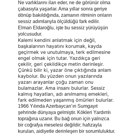
Ne varlıklarını ilan eder, ne de görünür olma 
çabasıyla yaşarlar. Ama yıllar sonra geriye 
dönüp bakıldığında, zamanın ritminin onların 
sessiz adımlarıyla ölçüldüğü fark edilir.
Elman Eldaroğlu, işte bu sessiz yürüyüşün 
yolcusudur.
Kalemi kendini anlatmak için değil, 
başkalarının hayatını korumak, kayda 
geçirmek ve unutulmaya, terk edilmesine 
engel olmak için tutar. Yazdıkça geri 
çekilir, geri çekildikçe metin derinleşir. 
Çünkü bilir ki, yazar öne çıktığında anlam 
kaybolur. Bu yüzden onun yazılarında 
yazarı arayanlar çoğu zaman onu 
bulamazlar. Ama insanı bulurlar. Sessiz 
kalmış hayatları, adı anılmamış emekleri, 
fark edilmeden yaşanmış ömürleri bulurlar.
1966 Yılında Azerbaycan’ın Sumgayıt 
şehrinde dünyaya gelmiştir. Kökleri Yardımlı 
toprağına uzanır. Bu bağ onun için yalnızca 
bir coğrafya meselesi değildir; hafızayla 
kurulan, aidiyetle derinleşen bir sorumluluktur.