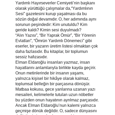
Yardımlı Hayırseverler Cemiyeti’nin başkanı 
olarak yürüttüğü çalışmalar da,“Yardımlının 
Sesi” gazetesini kurup yaşatması da bu 
sözün doğal devamıdır. O, her adımında aynı 
sorunun peşindedir: Kim unutuldu? Kim 
geride kaldı? Kimin sesi duyulmadı?
“Alın Yazısı”, “Bir Yaprak Ömür”, “Bir Yörenin 
Evlatları”, “Ömrün Yardımlı Dönemeci” gibi 
eserler, bir yazarın üretim listesi olmaktan çok 
daha fazlasıdır. Bu kitaplar, bir toplumun 
sessiz hafızasıdır.
Elman Eldaroğlu insanları yazmaz, insan 
hayatlarını anlamlarıyla birlikte kayda geçirir. 
Onun metinlerinde bir insanın yaşamı, 
yalnızca kişisel bir hikâye olarak kalmaz, 
toplumsal belleğin bir parçasına dönüşür.
Matbaa kokusu, gece yarılarına uzanan yazı 
mesaileri, kelimelerle tutulan uzun nöbetler 
bu yüzden onun hayatının ayrılmaz parçasıdır.
Ancak Elman Eldaroğlu’nun kalemi yalnızca 
geçmişe dönük değildir. O, sadece dünyasını 