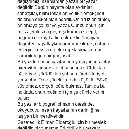
değiştirmiş insanlardan yazan bir yazar 
değildir. Bugün hayatta olan aydınlar, 
sanatçılar, bilim insanları ve fikir emekçileri 
de onun dikkat alanındadır. Onları izler, dinler, 
anlamaya çalışır ve yazar. Çünkü onun için 
hafıza, yalnızca geçmişi korumak değil, 
bugünü de kayıt altına almaktır. Yaşayan 
değerleri hayattayken görünür kılmak, onların 
emeğini sessizce geleceğe taşımak da bu 
sorumluluğun bir parçasıdır.
Bu yüzden onun yazılarında yaşayan insanlar 
birer vitrin nesnesi gibi sunulmaz. Oldukları 
hâlleriyle, yürüdükleri yollarla, ürettikleriyle 
yer alırlar. O ne yüceltir, ne de küçültür. Sözü 
süslemez, gerçeği eğip bükmez. Tam da bu 
noktada onun metinleri için şu cümle yerini 
bulur:
Bu yazılar biyografi olmanın ötesinde, 
okuyucuyu insan hayatlarının derinliğine 
taşıyan bir merdivendir.
Gazetecilik Elman Eldaroğlu için bir meslek 
değildir, bir duruştur. Editörlük bir makam 