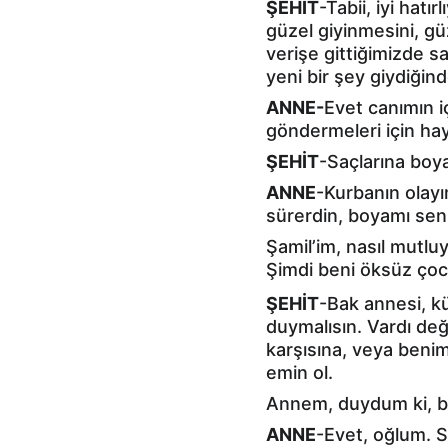
ŞEHİT
-Tabii, iyi hat
güzel giyinmesini, gü
verişe gittiğimizde s
yeni bir şey giydiğin
ANNE-
Evet canımın iç
göndermeleri için hay
ŞEHİT
-Saçlarına boy
ANNE
-Kurbanın olayı
sürerdin, boyamı sen a
Şamil’im, nasıl mutl
Şimdi beni öksüz çocu
ŞEHİT
-Bak annesi, k
duymalısın. Vardı de
karşısına, veya beni
emin ol.
Annem, duydum ki, be
ANNE
-Evet, oğlum. S