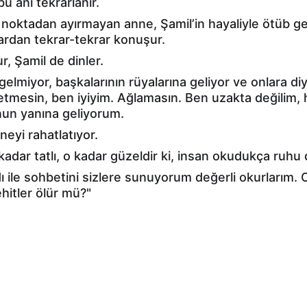
u anı tekrarlanır.
 noktadan ayırmayan anne, Şamil’in hayaliyle ötüb g
lardan tekrar-tekrar konuşur.
, Şamil de dinler.
gelmiyor, başkalarının rüyalarına geliyor ve onlara di
etmesin, ben iyiyim. Ağlamasın. Ben uzakta değilim,
un yanına geliyorum.
eyi rahatlatıyor.
adar tatlı, o kadar güzeldir ki, insan okudukça ruhu d
ı ile sohbetini sizlere sunuyorum değerli okurlarım.
itler ölür mü?"