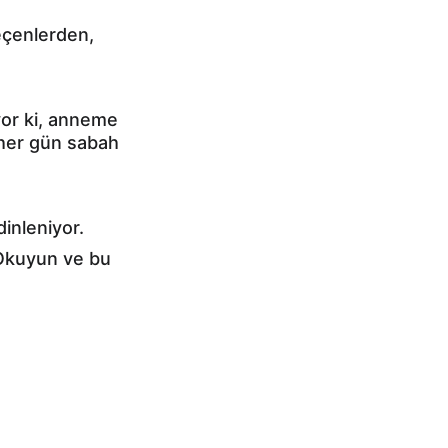
eçenlerden, 
yor ki, anneme 
 her gün sabah 
inleniyor.
 Okuyun ve bu 