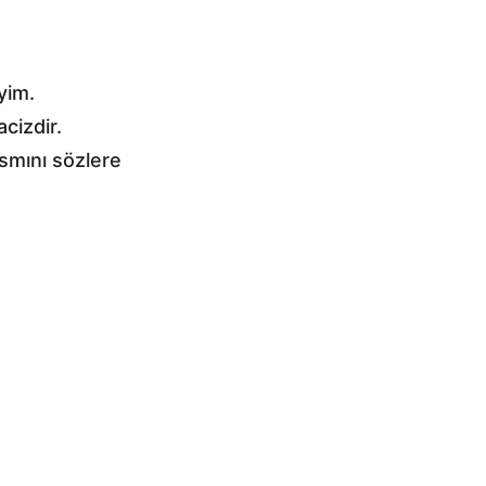
yim.
cizdir.
smını sözlere 