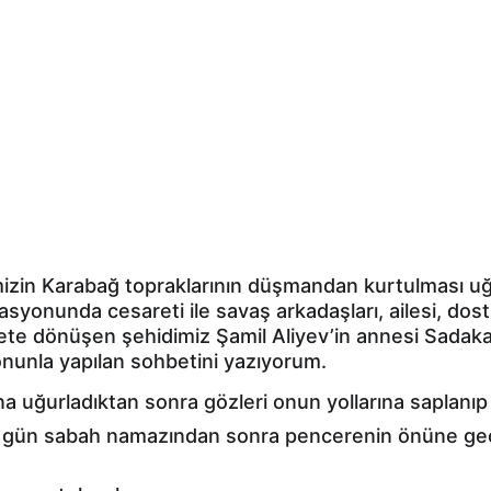
imizin Karabağ topraklarının düşmandan kurtulması uğ
onunda cesareti ile savaş arkadaşları, ailesi, dostlar
ete dönüşen şehidimiz Şamil Aliyev’in annesi Sadakat
, onunla yapılan sohbetini yazıyorum.
na uğurladıktan sonra gözleri onun yollarına saplanı
r gün sabah namazından sonra pencerenin önüne geçer