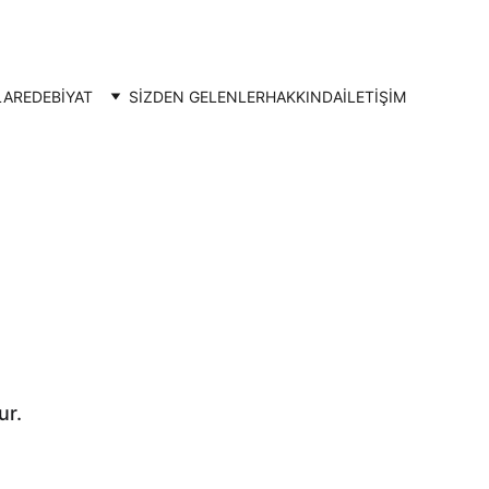
LAR
EDEBİYAT
SİZDEN GELENLER
HAKKINDA
İLETIŞIM
ur.