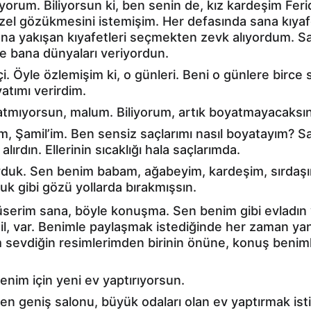
ırlıyorum. Biliyorsun ki, ben senin de, kız kardeşim Fe
zel gözükmesini istemişim. Her defasında sana kıyafet
ana yakışan kıyafetleri seçmekten zevk alıyordum. S
de bana dünyaları veriyordun.
i. Öyle özlemişim ki, o günleri. Beni o günlere birce s
atımı verirdim.
atmıyorsun, malum. Biliyorum, artık boyatmayacaksın
m, Şamil’im. Ben sensiz saçlarımı nasıl boyatayım? S
lırdın. Ellerinin sıcaklığı hala saçlarımda.
uyduk. Sen benim babam, ağabeyim, kardeşim, sırdaşı
k gibi gözü yollarda bırakmışsın.
üserim sana, böyle konuşma. Sen benim gibi evladın 
ğil, var. Benimle paylaşmak istediğinde her zaman ya
m sevdiğin resimlerimden birinin önüne, konuş beniml
nim için yeni ev yaptırıyorsun.
en geniş salonu, büyük odaları olan ev yaptırmak ist