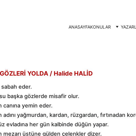
ANASAYFA
KONULAR
YAZAR
 GÖZLERİ YOLDA
 / Halide HALİD
i sabah eder.
su başka gözlerde misafir olur.
n canına yemin eder.
n adını yağmurdan, kardan, rüzgardan, fırtınadan kor
z evladına her gün kalbinde düğün yapar.
n mezarı üstüne gülden çelenkler dizer.