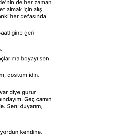
ride’nin de her zaman 
 almak için alış 
anki her defasında 
aatliğine geri 
.
açlarıma boyayı sen 
m, dostum idin. 
var diye gurur 
nındayım. Geç camın 
e. Seni duyarım, 
iyordun kendine. 