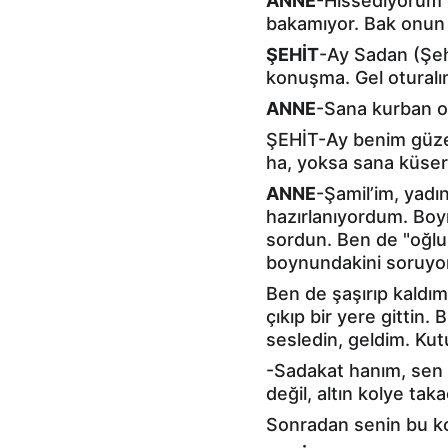
ANNE
-Hissediyorum 
bakamıyor. Bak onun
ŞEHİT
-Ay Sadan (Şehi
konuşma. Gel oturalım
ANNE
-Sana kurban o
ŞEHİT-Ay benim güze
ha, yoksa sana küser
ANNE
-Şamil’im, yad
hazırlanıyordum. Boy
sordun. Ben de "oğl
boynundakini soruy
Ben de şaşırıp kaldı
çıkıp bir yere gittin.
sesledin, geldim. Kut
-Sadakat hanım, sen 
değil, altın kolye taka
Sonradan senin bu ko