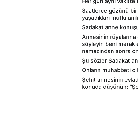
Her gün aynı vakitte b
Saatlerce gözünü bir
yaşadıkları mutlu anı
Sadakat anne konuşur
Annesinin rüyalarına 
söyleyin beni merak 
namazından sonra on
Şu sözler Sadakat ann
Onların muhabbeti o k
Şehit annesinin evlad
konuda düşünün: "Şeh