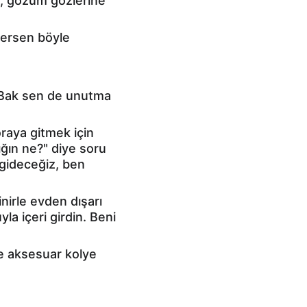
, gözüm gözlerine 
versen böyle 
 Bak sen de unutma 
raya gitmek için 
ğın ne?" diye soru 
ideceğiz, ben 
irle evden dışarı 
la içeri girdin. Beni 
e aksesuar kolye 