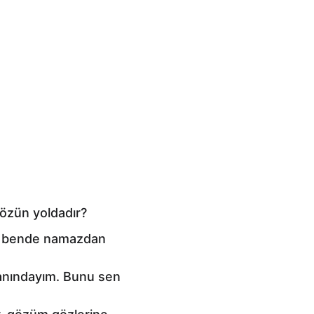
özün yoldadır?
ki, bende namazdan 
anındayım. Bunu sen 