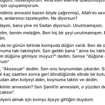
oğlum, hissediyorum. Ama elim ellerine dokunmuyor
 için uyuyamıyorum.
dimiz annesini bazen böyle çağırırmış), Allah'ını se
, anılarımızı tazeleyelim. Ne diyorsun?
layım, bana yine mi Sadan diyorsun. Unutmamışsın.
lim, benim meleğim. Ben hiç bir şeyi unutmamışım.
im.
ında mı günün birinde komşuda düğün vardı. Ben de o
numa takı takmıştım. Sen geldin bana " anne bu taktı
um düğüne gitmiyor muyuz?" dedim. Sense "düğüne g
orum"
m, "Aksesuar" dedim. Sen onu boynumdan çıkardın. Sin
 Bir kaç saatten sonra geri döndüğünde elinde bir kutuy
udan altın kolyeyi aldın, boynuma taktın ve dedin:
kimin annesisin? Sen Şamil’in annesisin, o yüzden d
caksın".
lyeni almak için komşu ilçeye gittiğini duydum.