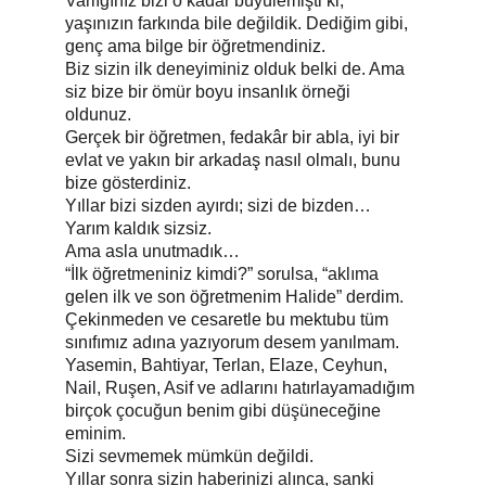
Varlığınız bizi o kadar büyülemişti ki, 
yaşınızın farkında bile değildik. Dediğim gibi, 
genç ama bilge bir öğretmendiniz.
Biz sizin ilk deneyiminiz olduk belki de. Ama 
siz bize bir ömür boyu insanlık örneği 
oldunuz.
Gerçek bir öğretmen, fedakâr bir abla, iyi bir 
evlat ve yakın bir arkadaş nasıl olmalı, bunu 
bize gösterdiniz.
Yıllar bizi sizden ayırdı; sizi de bizden… 
Yarım kaldık sizsiz.
Ama asla unutmadık…
“İlk öğretmeniniz kimdi?” sorulsa, “aklıma 
gelen ilk ve son öğretmenim Halide” derdim.
Çekinmeden ve cesaretle bu mektubu tüm 
sınıfımız adına yazıyorum desem yanılmam.
Yasemin, Bahtiyar, Terlan, Elaze, Ceyhun, 
Nail, Ruşen, Asif ve adlarını hatırlayamadığım 
birçok çocuğun benim gibi düşüneceğine 
eminim.
Sizi sevmemek mümkün değildi.
Yıllar sonra sizin haberinizi alınca, sanki 