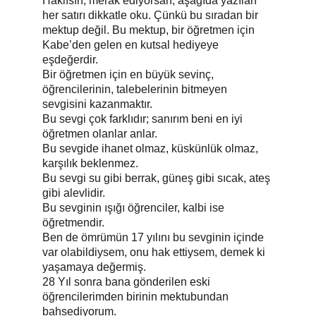
Haklısın; merak ediyorsan, aşağıda yazılan 
her satırı dikkatle oku. Çünkü bu sıradan bir 
mektup değil. Bu mektup, bir öğretmen için 
Kabe’den gelen en kutsal hediyeye 
eşdeğerdir.
Bir öğretmen için en büyük sevinç, 
öğrencilerinin, talebelerinin bitmeyen 
sevgisini kazanmaktır.
Bu sevgi çok farklıdır; sanırım beni en iyi 
öğretmen olanlar anlar.
Bu sevgide ihanet olmaz, küskünlük olmaz, 
karşılık beklenmez.
Bu sevgi su gibi berrak, güneş gibi sıcak, ateş 
gibi alevlidir.
Bu sevginin ışığı öğrenciler, kalbi ise 
öğretmendir.
Ben de ömrümün 17 yılını bu sevginin içinde 
var olabildiysem, onu hak ettiysem, demek ki 
yaşamaya değermiş.
28 Yıl sonra bana gönderilen eski 
öğrencilerimden birinin mektubundan 
bahsediyorum.