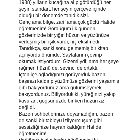
1988) yılların kucağına alıp götürdüğü her 
şeyin standart, her şeyin çerçeve içinde 
olduğu bir dönemde tanıdık sizi.
Genç ama bilge, zarif ama çok güçlü Halide 
öğretmenim! Gördüğüm ilk günden 
gözlerinizde bir yığın hüzün ve yüzünüze 
yerleşmiş bir ışık vardı; hiç eksilmedi.
Tanıdıkça, sanki sonu gelmemiş bir kitap 
açılıyordu önümde. Sayfalarını çevirip 
okumak istiyordum. Gizemliydi; ama her şeye 
rağmen hüznü de, sevinci de ortaktı.
İçten içe ağladığınızı görüyorduk bazen; 
başınızı kaldırıp yüzümüze gözlerini yaşarmış 
gibi bakıyordunuz ama gülümseyerek 
bakıyordunuz. Biliyorduk ki, yüreğinizi yakıp 
kavuran, göğsünüzde biriken hüzün az 
değildi.
Bazen sohbetlerinize doyamadığım, bazen 
de sanki bir tabloyu izliyormuşum gibi 
sessizliğinize hayran kaldığım Halide 
öğretmenim!