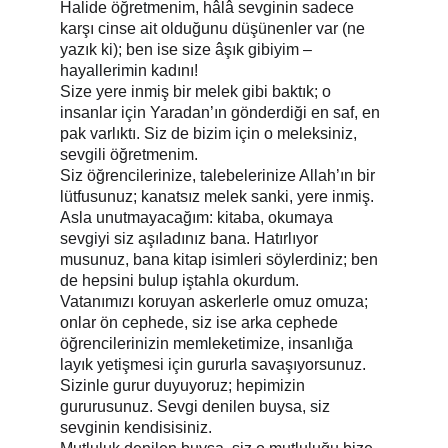
Halide öğretmenim, hâlâ sevginin sadece 
karşı cinse ait olduğunu düşünenler var (ne 
yazık ki); ben ise size âşık gibiyim – 
hayallerimin kadını!
Size yere inmiş bir melek gibi baktık; o 
insanlar için Yaradan’ın gönderdiği en saf, en 
pak varlıktı. Siz de bizim için o meleksiniz, 
sevgili öğretmenim.
Siz öğrencilerinize, talebelerinize Allah’ın bir 
lütfusunuz; kanatsız melek sanki, yere inmiş.
Asla unutmayacağım: kitaba, okumaya 
sevgiyi siz aşıladınız bana. Hatırlıyor 
musunuz, bana kitap isimleri söylerdiniz; ben 
de hepsini bulup iştahla okurdum.
Vatanımızı koruyan askerlerle omuz omuza; 
onlar ön cephede, siz ise arka cephede 
öğrencilerinizin memleketimize, insanlığa 
layık yetişmesi için gururla savaşıyorsunuz.
Sizinle gurur duyuyoruz; hepimizin 
gururusunuz. Sevgi denilen buysa, siz 
sevginin kendisisiniz.