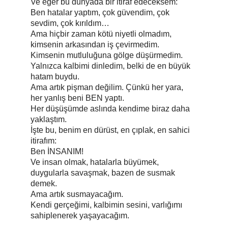
Ve eğer bu dünyada bir itiraf edeceksem:
Ben hatalar yaptım, çok güvendim, çok 
sevdim, çok kırıldım…
Ama hiçbir zaman kötü niyetli olmadım, 
kimsenin arkasından iş çevirmedim.
Kimsenin mutluluğuna gölge düşürmedim.
Yalnızca kalbimi dinledim, belki de en büyük 
hatam buydu.
Ama artık pişman değilim. Çünkü her yara, 
her yanlış beni BEN yaptı.
Her düşüşümde aslında kendime biraz daha 
yaklaştım.
İşte bu, benim en dürüst, en çıplak, en sahici 
itirafım:
Ben İNSANIM!
Ve insan olmak, hatalarla büyümek, 
duygularla savaşmak, bazen de susmak 
demek.
Ama artık susmayacağım.
Kendi gerçeğimi, kalbimin sesini, varlığımı 
sahiplenerek yaşayacağım.