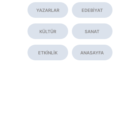
YAZARLAR
EDEBİYAT
KÜLTÜR
SANAT
ETKİNLİK
ANASAYFA