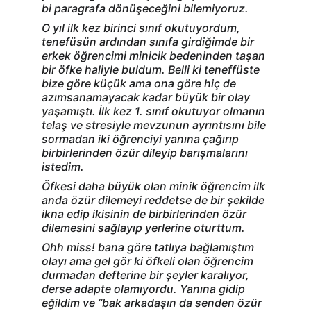
bi paragrafa dönüşeceğini bilemiyoruz.
O yıl ilk kez birinci sınıf okutuyordum, 
tenefüsün ardından sınıfa girdiğimde bir 
erkek öğrencimi minicik bedeninden taşan 
bir öfke haliyle buldum. Belli ki teneffüste 
bize göre küçük ama ona göre hiç de 
azımsanamayacak kadar büyük bir olay 
yaşamıştı. İlk kez 1. sınıf okutuyor olmanın 
telaş ve stresiyle mevzunun ayrıntısını bile 
sormadan iki öğrenciyi yanına çağırıp 
birbirlerinden özür dileyip barışmalarını 
istedim.
Öfkesi daha büyük olan minik öğrencim ilk 
anda özür dilemeyi reddetse de bir şekilde 
ikna edip ikisinin de birbirlerinden özür 
dilemesini sağlayıp yerlerine oturttum.
Ohh miss! bana göre tatlıya bağlamıştım 
olayı ama gel gör ki öfkeli olan öğrencim 
durmadan defterine bir şeyler karalıyor, 
derse adapte olamıyordu. Yanına gidip 
eğildim ve “bak arkadaşın da senden özür 