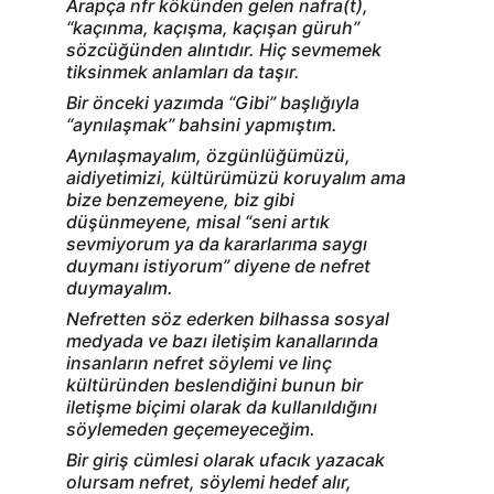
Arapça nfr kökünden gelen nafra(t), 
“kaçınma, kaçışma, kaçışan güruh” 
sözcüğünden alıntıdır. Hiç sevmemek 
tiksinmek anlamları da taşır.
Bir önceki yazımda “Gibi” başlığıyla 
“aynılaşmak” bahsini yapmıştım.
Aynılaşmayalım, özgünlüğümüzü, 
aidiyetimizi, kültürümüzü koruyalım ama 
bize benzemeyene, biz gibi 
düşünmeyene, misal “seni artık 
sevmiyorum ya da kararlarıma saygı 
duymanı istiyorum” diyene de nefret 
duymayalım.
Nefretten söz ederken bilhassa sosyal 
medyada ve bazı iletişim kanallarında 
insanların nefret söylemi ve linç 
kültüründen beslendiğini bunun bir 
iletişme biçimi olarak da kullanıldığını 
söylemeden geçemeyeceğim.
Bir giriş cümlesi olarak ufacık yazacak 
olursam nefret, söylemi hedef alır, 