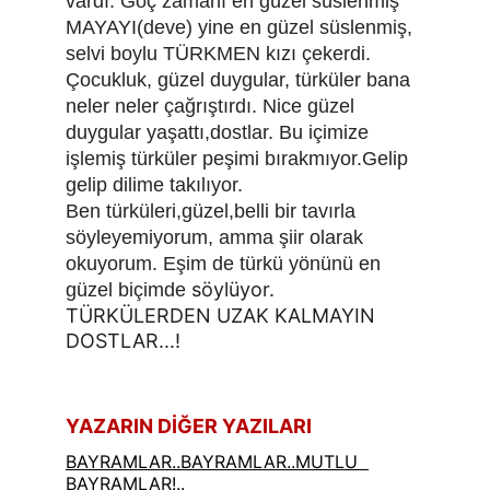
vardı. Göç zamanı en güzel süslenmiş 
MAYAYI(deve)
yine en güzel süslenmiş, 
selvi boylu TÜRKMEN kızı çekerdi.
Çocukluk, güzel duygular, türküler bana 
neler neler çağrıştırdı. Nice güzel 
duygular yaşattı,dostlar. Bu içimize 
işlemiş türküler peşimi bırakmıyor.Gelip 
gelip dilime takılıyor.
Ben türküleri,güzel,belli bir tavırla 
söyleyemiyorum, amma şiir olarak 
okuyorum. Eşim de türkü yönünü en 
 söylüyor. 
güzel biçimde
TÜRKÜLERDEN UZAK KALMAYIN 
DOSTLAR...!
YAZARIN DİĞER YAZILARI
BAYRAMLAR..BAYRAMLAR..MUTLU  
BAYRAMLAR!..