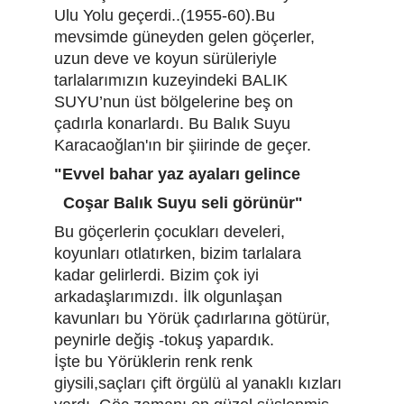
Ulu Yolu geçerdi..(1955-60).Bu 
mevsimde güneyden gelen göçerler, 
uzun deve ve koyun sürüleriyle 
tarlalarımızın kuzeyindeki BALIK 
SUYU’nun üst bölgelerine beş on 
çadırla konarlardı. Bu Balık Suyu 
Karacaoğlan'ın bir şiirinde de geçer.
"Evvel bahar yaz ayaları gelince
  Coşar Balık Suyu seli görünür"
Bu göçerlerin çocukları develeri, 
koyunları otlatırken, bizim tarlalara 
kadar gelirlerdi. Bizim çok iyi 
arkadaşlarımızdı. İlk olgunlaşan 
kavunları bu Yörük çadırlarına götürür, 
peynirle değiş -tokuş yapardık.
İşte bu Yörüklerin renk renk 
giysili,saçları çift örgülü al yanaklı kızları 