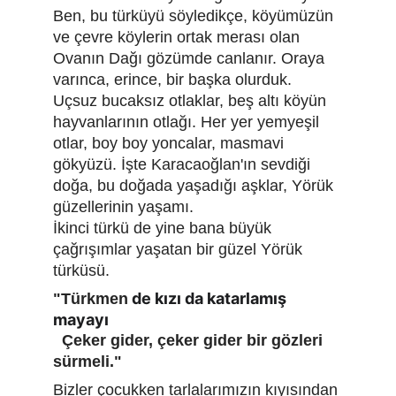
Ben, bu türküyü söyledikçe, köyümüzün 
ve çevre köylerin ortak merası olan 
Ovanın Dağı gözümde canlanır. Oraya 
varınca, erince, bir başka olurduk. 
Uçsuz bucaksız otlaklar, beş altı köyün 
hayvanlarının otlağı. Her yer yemyeşil 
otlar, boy boy yoncalar, masmavi 
gökyüzü. İşte Karacaoğlan'ın sevdiği 
doğa, bu doğada yaşadığı aşklar, Yörük 
güzellerinin yaşamı.
İkinci türkü de yine bana büyük 
çağrışımlar yaşatan bir güzel Yörük 
türküsü.
 de kızı da katarlamış 
"Türkmen
mayayı
  Çeker gider, çeker gider bir gözleri 
sürmeli."
Bizler çocukken tarlalarımızın kıyısından 