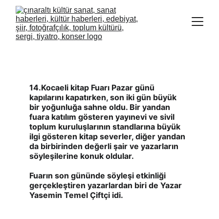
YASEMİN ÇİFTÇİ'DEN "GENÇLERDEN NE
BEKLİYORUZ?" KONULU SÖYLEŞİ
14.Kocaeli kitap Fuarı Pazar günü 
kapılarını kapatırken, son iki gün büyük 
bir yoğunluğa sahne oldu. Bir yandan 
fuara katılım gösteren yayınevi ve sivil 
toplum kuruluşlarının standlarına büyük 
ilgi gösteren kitap severler, diğer yandan 
da birbirinden değerli şair ve yazarların 
söyleşilerine konuk oldular.                            
Fuarın son gününde söyleşi etkinliği 
gerçekleştiren yazarlardan biri de Yazar 
Yasemin Temel Çiftçi idi.