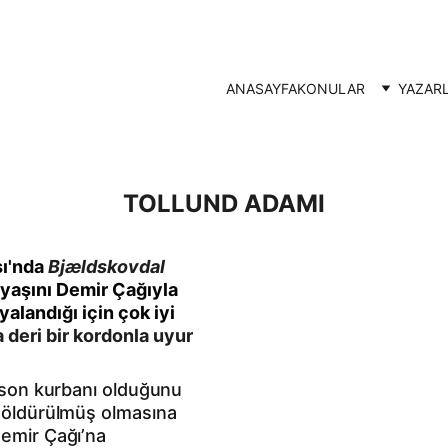
ANASAYFA
KONULAR
YAZAR
TOLLUND ADAMI
ı'nda 
Bjældskovdal
 yaşını Demir Çağıyla 
alandığı için çok iyi 
eri bir kordonla uyur 
n son kurbanı olduğunu 
m öldürülmüş olmasına 
emir Çağı’na 