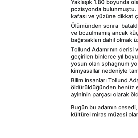
Yaklaşık 1.80 boyunda ola
pozisyonda bulunmuştu. Y
kafası ve yüzüne dikkat çe
Ölümünden sonra  bataklık
ve bozulmamış ancak küçül
bağırsakları dahil olmak
Tollund Adamı’nın derisi v
geçirilen binlerce yıl bo
yosun olan sphagnum yo
kimyasallar nedeniyle t
Bilim insanları Tollund A
öldürüldüğünden henüz emi
ayininin parçası olarak öl
Bugün bu adamın cesedi, k
kültürel miras müzesi ola