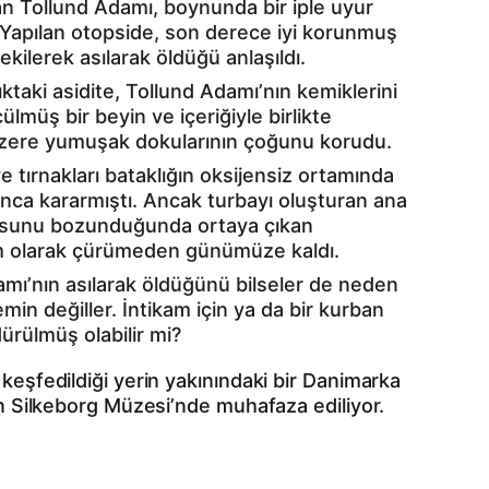
n Tollund Adamı, boynunda bir iple uyur 
apılan otopside, son derece iyi korunmuş 
kilerek asılarak öldüğü anlaşıldı.
taki asidite, Tollund Adamı’nın kemiklerini 
müş bir beyin ve içeriğiyle birlikte 
 üzere yumuşak dokularının çoğunu korudu.
e tırnakları bataklığın oksijensiz ortamında 
yunca kararmıştı. Ancak turbayı oluşturan ana 
sunu bozunduğunda ortaya çıkan 
am olarak çürümeden günümüze kaldı.
damı’nın asılarak öldüğünü bilseler de neden 
n değiller. İntikam için ya da bir kurban 
dürülmüş olabilir mi? 
eşfedildiği yerin yakınındaki bir Danimarka 
n Silkeborg Müzesi’nde muhafaza ediliyor.