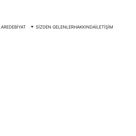
LAR
EDEBİYAT
SİZDEN GELENLER
HAKKINDA
İLETIŞIM