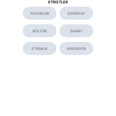
ETİKETLER
YAZARLAR
EDEBİYAT
KÜLTÜR
SANAT
ETKİNLİK
ANASAYFA