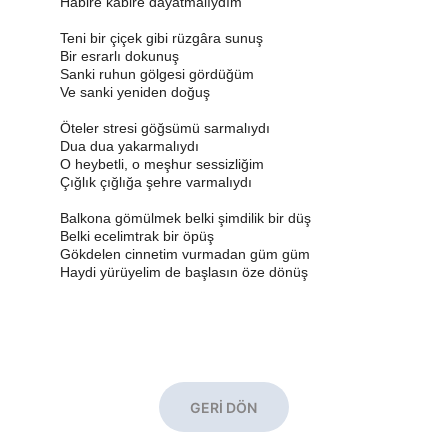
Habire kabire dayatmalıydım
Teni bir çiçek gibi rüzgâra sunuş
Bir esrarlı dokunuş
Sanki ruhun gölgesi gördüğüm
Ve sanki yeniden doğuş
Öteler stresi göğsümü sarmalıydı
Dua dua yakarmalıydı
O heybetli, o meşhur sessizliğim
Çığlık çığlığa şehre varmalıydı
Balkona gömülmek belki şimdilik bir düş
Belki ecelimtrak bir öpüş
Gökdelen cinnetim vurmadan güm güm
Haydi yürüyelim de başlasın öze dönüş
GERİ DÖN