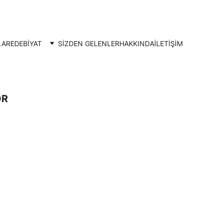
LAR
EDEBİYAT
SİZDEN GELENLER
HAKKINDA
İLETIŞIM
OR