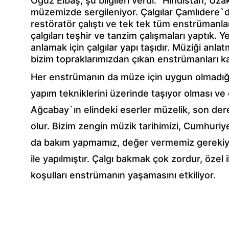
Oğuz Elbaş, şu bilgileri verdi: "Hindistan, U
müzemizde sergileniyor. Çalgılar Çamlıdere`de
restöratör çalıştı ve tek tek tüm enstrümanlar 
çalgıları teşhir ve tanzim çalışmaları yaptık
anlamak için çalgılar yapı taşıdır. Müziği anl
bizim topraklarımızdan çıkan enstrümanları ka
Her enstrümanın da müze için uygun olmadığını 
yapım tekniklerini üzerinde taşıyor olması ve e
Ağcabay`ın elindeki eserler müzelik, son derec
olur. Bizim zengin müzik tarihimizi, Cumhuri
da bakım yapmamız, değer vermemiz gerekiyor
ile yapılmıştır. Çalgı bakmak çok zordur, özel ih
koşulları enstrümanın yaşamasını etkiliyor.