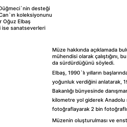
Düğmeci`nin desteği 
Can`ın koleksiyonunu 
ar Oğuz Elbaş 
 ise sanatseverleri 
Müze hakkında açıklamada bulu
mühendisi olarak çalıştığını, bu
da sürdürdüğünü söyledi.
Elbaş, 1990`lı yılların başların
yoğunluk verdiğini anlatarak, 
Bakanlığı bünyesinde danışman 
kilometre yol giderek Anadolu 
fotoğraflayarak 2 bin fotoğrafl
Müzenin oluşturulması ve enstr