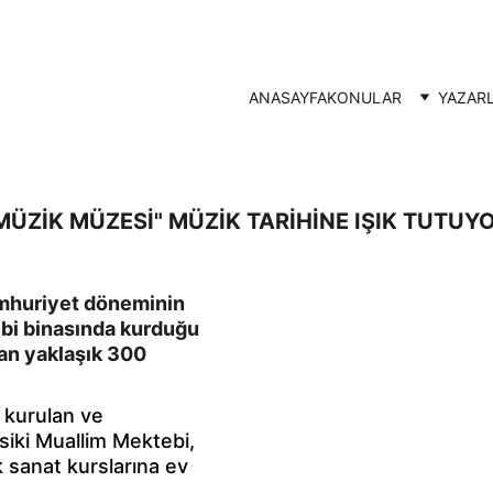
ANASAYFA
KONULAR
YAZAR
MÜZİK MÜZESİ" MÜZİK TARİHİNE IŞIK TUTUY
umhuriyet döneminin 
bi binasında kurduğu 
an yaklaşık 300 
 kurulan ve 
siki Muallim Mektebi, 
 sanat kurslarına ev 