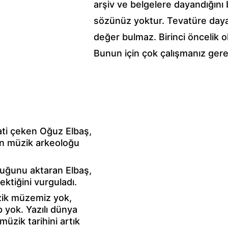
arşiv ve belgelere dayandığını 
sözünüz yoktur. Tevatüre dayal
değer bulmaz. Birinci öncelik o
Bunun için çok çalışmanız gerek
ti çeken Oğuz Elbaş, 
man müzik arkeoloğu 
duğunu aktaran Elbaş, 
ktiğini vurguladı.
zik müzemiz yok, 
p yok. Yazılı dünya 
zik tarihini artık 