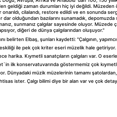
zak Doğu, Avrupa, Afrika ve Anadolu`dan 100, 150 yıl
n geldiği zaman durumları hiç iyi değildi. Müzeden ö
onarıldı, cilalandı, restore edildi ve en sonunda sergil
. Yer dar olduğundan bazılarını sunamadık, depomuzda 
atmanız, sunmanız çalgılar sayesinde oluyor. Müzede ça
psıyor, diğeri de dünya çalgılarından oluşuyor."
belirten Elbaş, şunları kaydetti: "Çalgının, yapımcıs
skiliği ile pek çok kriter eseri müzelik hale getiriyo
e harika. Kıymetli sanatçıların çalgıları var. O eserl
yet`in ilk konservatuvarında göstermemiz çok kıymetl
. Dünyadaki müzik müzelerinin tamamı şatolardan, sa
tisas ister. Çalgı bilimi diye bir alan var ve çok detayl