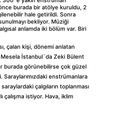
lık 300`e yakın enstrüman 
nce burada bir atölye kuruldu, 2 
enebilir hale getirildi. Sonra 
sunulmayı bekliyor. Müziği 
lgısal anlamda iki bölüm var. Biri 
ı, çalan kişi, dönemi anlatan 
r. Mesela İstanbul`da Zeki Bülent 
er burada görünebilirse çok güzel 
i. Saraylarımızdaki enstrümanlara 
raylardaki çalgıların toplanması 
ı çalışma istiyor. Hava, iklim 