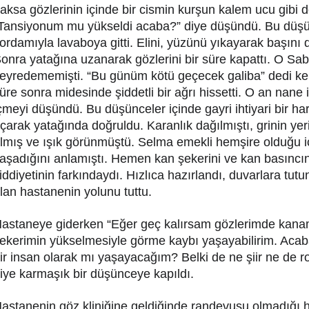
aksa gözlerinin içinde bir cismin kurşun kalem ucu gibi 
Tansiyonum mu yükseldi acaba?” diye düşündü. Bu düşün
ordamıyla lavaboya gitti. Elini, yüzünü yıkayarak başını d
onra yatağına uzanarak gözlerini bir süre kapattı. O S
eyredememişti. “Bu günüm kötü geçecek galiba” dedi ken
üre sonra midesinde şiddetli bir ağrı hissetti. O an nane 
çmeyi düşündü. Bu düşünceler içinde gayri ihtiyari bir har
çarak yatağında doğruldu. Karanlık dağılmıştı, grinin yerin
lmış ve ışık görünmüştü. Selma emekli hemşire olduğu i
aşadığını anlamıştı. Hemen kan şekerini ve kan basıncı
iddiyetinin farkındaydı. Hızlıca hazırlandı, duvarlara tutu
lan hastanenin yolunu tuttu.
astaneye giderken “Eğer geç kalırsam gözlerimde kanama
ekerimin yükselmesiyle görme kaybı yaşayabilirim. Aca
ir insan olarak mı yaşayacağım? Belki de ne şiir ne de 
iye karmaşık bir düşünceye kapıldı.
astanenin göz kliniğine geldiğinde randevusu olmadığı h