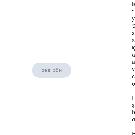
b
“
y
S
s
s
i
a
a
y
GERİ DÖN
c
o
H
ş
b
d
H