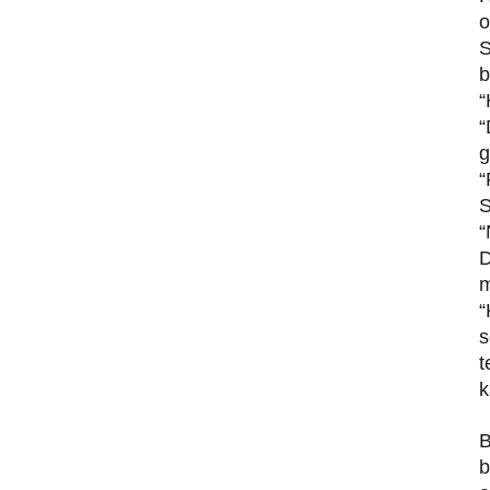
o
S
b
“
“
g
“
S
“
D
m
“
s
t
k
B
b