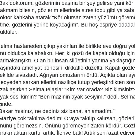
Bak doktorum, gözlerimin başına bir şey gelirse yani kör
akmam bilesin, gözlerim ellerinde stres topu gibi ya sabı
oktor kahkaha atarak “Kör olursan zaten yüzümü göreme
tme, gözlerini yerine koyacağım”. Bu hoş espriye odadak
üldüler.
elma hastaneden çıkıp yakınları ile birlikte eve doğru yo
nü oldukça kalabalıktı. Her iki gözü de kapalı olduğu için 
armakarışıktı. O an bir insan silüetinin yanına yaklaştığını
aşındaki ameliyat bonesini dikkatle düzeltti. Kapalı gözlerin
ekilde sıvazladı. Ağrıyan omuzlarını örttü. Açıkta olan aya
edyeden sarkan ellerini nazikçe tutup yerleştirdikten so
zaklaşırken Selma telaşla: “Kim var orada? Siz kimsiniz
yak sesi kimin? “Ben mazinin ayak sesiyim.” dedi. Selma
çinde:
Bakar mısınız, ne dediniz siz bana, anlamadım.”
Maziye çok takılma dedim! Oraya takılıp kalırsan, gözleri
nünü göremezsin. Önünü göremeyen zaten kördür. Gözle
ırakmaktan kurtul artık. İleriye bak! Artık seni azat ediyo