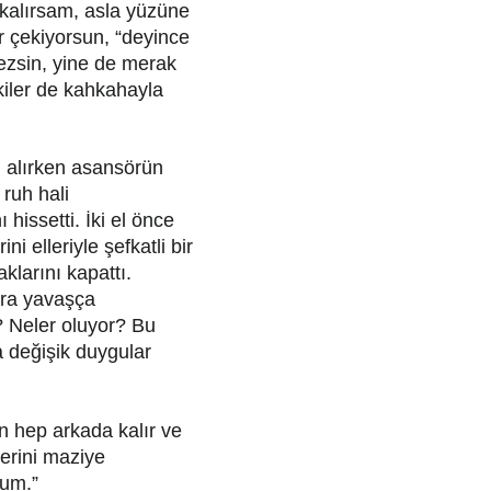
 kalırsam, asla yüzüne 
r çekiyorsun, “deyince 
zsin, yine de merak 
iler de kahkahayla 
l alırken asansörün 
ruh hali 
 hissetti. İki el önce 
i elleriyle şefkatli bir 
klarını kapattı. 
nra yavaşça 
? Neler oluyor? Bu 
 değişik duygular 
n hep arkada kalır ve 
rini maziye 
rum.”