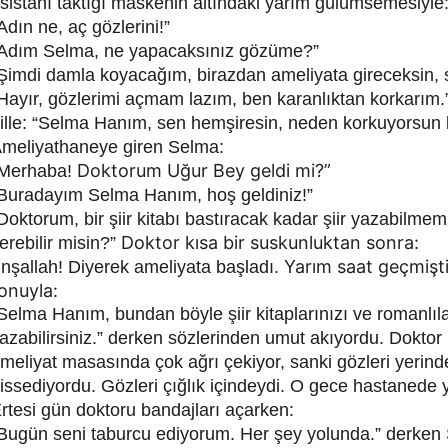
sistanı taktığı maskenin altındaki yarım gülümsemesiyle
Adın ne, aç gözlerini!”
Adım Selma, ne yapacaksınız gözüme?”
Şimdi damla koyacağım, birazdan ameliyata gireceksin, s
Hayır, gözlerimi açmam lazım, ben karanlıktan korkarım.
ille: “Selma Hanım, sen hemşiresin, neden korkuyorsun ki
meliyathaneye giren Selma:
 Doktorum Uğur Bey geldi mi?”
Merhaba!
Buradayım Selma Hanım, hoş geldiniz!”
Doktorum, bir şiir kitabı bastıracak kadar şiir yazabilmem 
 Doktor kısa bir suskunluktan sonra:
erebilir misin?”
 Yarım saat geçmişti k
İnşallah! Diyerek ameliyata başladı.
onuyla:
Selma Hanım, bundan böyle şiir kitaplarınızı ve romanlılar
azabilirsiniz.” derken sözlerinden umut akıyordu. Dokto
meliyat masasında çok ağrı çekiyor, sanki gözleri yerind
issediyordu. Gözleri çığlık içindeydi. O gece hastanede y
rtesi gün doktoru bandajları açarken:
Bugün seni taburcu ediyorum. Her şey yolunda.” derken S