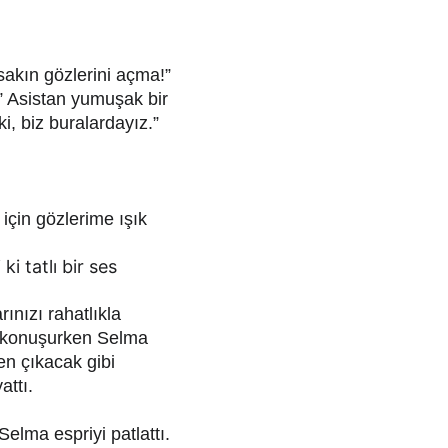
:
akın gözlerini açma!”
” Asistan yumuşak bir 
, biz buralardayız.”
için gözlerime ışık 
i tatlı bir ses 
ınızı rahatlıkla 
r konuşurken Selma 
en çıkacak gibi 
attı.
elma espriyi patlattı.