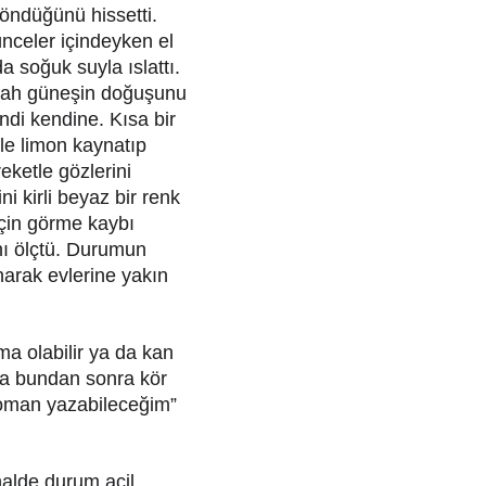
döndüğünü hissetti.
celer içindeyken el 
a soğuk suyla ıslattı. 
abah güneşin doğuşunu 
di kendine. Kısa bir 
ile limon kaynatıp 
eketle gözlerini 
i kirli beyaz bir renk 
çin görme kaybı 
nı ölçtü. Durumun 
narak evlerine yakın 
 olabilir ya da kan 
ba bundan sonra kör 
roman yazabileceğim” 
alde durum acil 