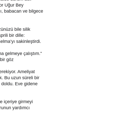
tor Uğur Bey 
ı, babacan ve bilgece 
nüzü bile silik 
li bir dille:
lma’yı sakinleştirdi. 
na gelmeye çalıştım.” 
bir göz 
rekiyor. Ameliyat 
k. Bu uzun süreli bir 
i doldu. Eve gidene 
 içeriye girmeyi 
runun yardımcı 