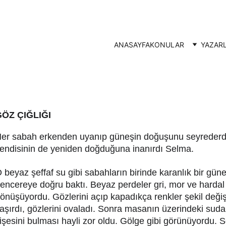
ANASAYFA
KONULAR
YAZAR
GÖZ ÇIĞLIĞI
er sabah erkenden uyanıp güneşin doğuşunu seyrederd
endisinin de yeniden doğduğuna inanırdı Selma.
 beyaz şeffaf su gibi sabahların birinde karanlık bir gün
encereye doğru baktı. Beyaz perdeler gri, mor ve hardal 
önüşüyordu. Gözlerini açıp kapadıkça renkler şekil değiş
aşırdı, gözlerini ovaladı. Sonra masanın üzerindeki suda
işesini bulması hayli zor oldu. Gölge gibi görünüyordu. 