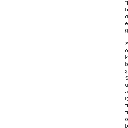
“
b
d
e
g
S
ö
k
b
ş
S
u
a
i
“
“
ö
b