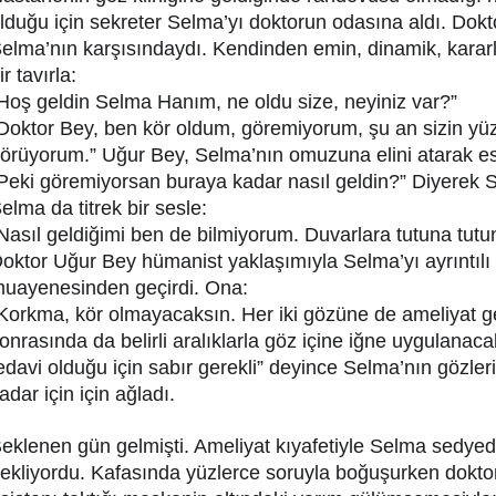
lduğu için sekreter Selma’yı doktorun odasına aldı. Dok
elma’nın karşısındaydı. Kendinden emin, dinamik, kararl
ir tavırla:
Hoş geldin Selma Hanım, ne oldu size, neyiniz var?”
Doktor Bey, ben kör oldum, göremiyorum, şu an sizin yüzü
örüyorum.” Uğur Bey, Selma’nın omuzuna elini atarak espri
Peki göremiyorsan buraya kadar nasıl geldin?” Diyerek Se
elma da titrek bir sesle:
Nasıl geldiğimi ben de bilmiyorum. Duvarlara tutuna tutu
oktor Uğur Bey hümanist yaklaşımıyla Selma’yı ayrıntılı 
uayenesinden geçirdi. Ona:
Korkma, kör olmayacaksın. Her iki gözüne de ameliyat ge
onrasında da belirli aralıklarla göz içine iğne uygulanaca
edavi olduğu için sabır gerekli” deyince Selma’nın gözler
adar için için ağladı.
eklenen gün gelmişti. Ameliyat kıyafetiyle Selma sedyede
ekliyordu. Kafasında yüzlerce soruyla boğuşurken dokto