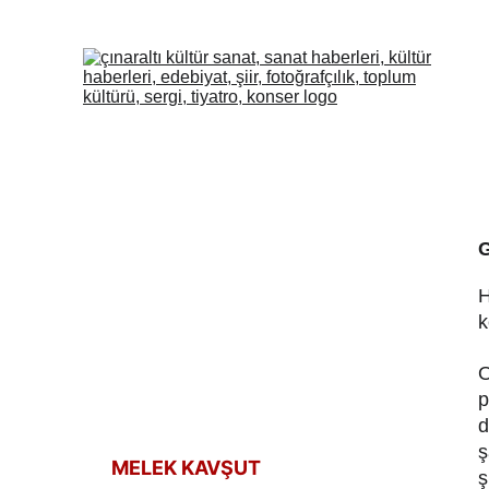
H
k
O
p
d
ş
MELEK KAVŞUT
ş