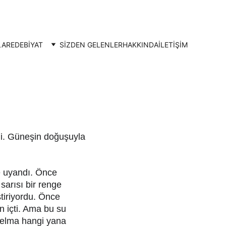
LAR
EDEBİYAT
SİZDEN GELENLER
HAKKINDA
İLETIŞIM
i. Güneşin doğuşuyla 
e uyandı. Önce 
sarısı bir renge 
tiriyordu. Önce 
n içti. Ama bu su 
Selma hangi yana 