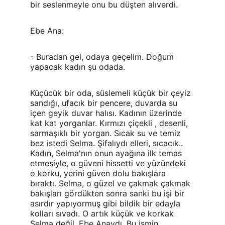
bir seslenmeyle onu bu düşten alıverdi.
Ebe Ana:
- Buradan gel, odaya geçelim. Doğum 
yapacak kadın şu odada.
Küçücük bir oda, süslemeli küçük bir çeyiz 
sandığı, ufacık bir pencere, duvarda su 
içen geyik duvar halısı. Kadının üzerinde 
kat kat yorganlar. Kırmızı çiçekli , desenli, 
sarmaşıklı bir yorgan. Sıcak su ve temiz 
bez istedi Selma. Şifalıydı elleri, sıcacık.. 
Kadın, Selma'nın onun ayağına ilk temas 
etmesiyle, o güveni hissetti ve yüzündeki 
o korku, yerini güven dolu bakışlara 
bıraktı. Selma, o güzel ve çakmak çakmak 
bakışları gördükten sonra sanki bu işi bir 
asırdır yapıyormuş gibi bildik bir edayla 
kolları sıvadı. O artık küçük ve korkak 
Selma değil, Ebe Anaydı. Bu ismin 