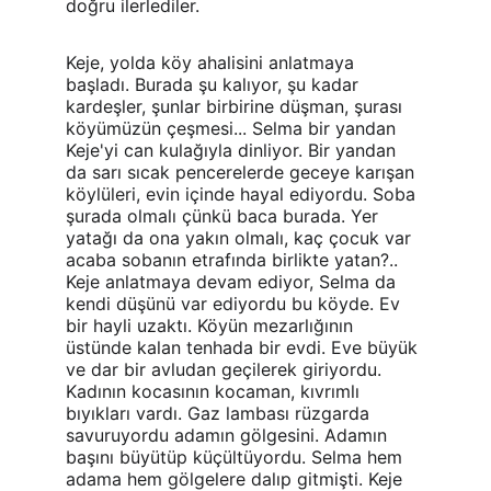
doğru ilerlediler.
Keje, yolda köy ahalisini anlatmaya 
başladı. Burada şu kalıyor, şu kadar 
kardeşler, şunlar birbirine düşman, şurası 
köyümüzün çeşmesi... Selma bir yandan 
Keje'yi can kulağıyla dinliyor. Bir yandan 
da sarı sıcak pencerelerde geceye karışan 
köylüleri, evin içinde hayal ediyordu. Soba 
şurada olmalı çünkü baca burada. Yer 
yatağı da ona yakın olmalı, kaç çocuk var 
acaba sobanın etrafında birlikte yatan?.. 
Keje anlatmaya devam ediyor, Selma da 
kendi düşünü var ediyordu bu köyde. Ev 
bir hayli uzaktı. Köyün mezarlığının 
üstünde kalan tenhada bir evdi. Eve büyük 
ve dar bir avludan geçilerek giriyordu. 
Kadının kocasının kocaman, kıvrımlı 
bıyıkları vardı. Gaz lambası rüzgarda 
savuruyordu adamın gölgesini. Adamın 
başını büyütüp küçültüyordu. Selma hem 
adama hem gölgelere dalıp gitmişti. Keje 