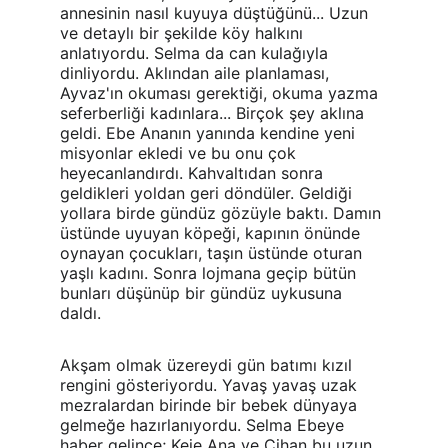
annesinin nasıl kuyuya düştüğünü... Uzun 
ve detaylı bir şekilde köy halkını 
anlatıyordu. Selma da can kulağıyla 
dinliyordu. Aklından aile planlaması, 
Ayvaz'ın okuması gerektiği, okuma yazma 
seferberliği kadınlara... Birçok şey aklına 
geldi. Ebe Ananın yanında kendine yeni 
misyonlar ekledi ve bu onu çok 
heyecanlandırdı. Kahvaltıdan sonra 
geldikleri yoldan geri döndüler. Geldiği 
yollara birde gündüz gözüyle baktı. Damın 
üstünde uyuyan köpeği, kapının önünde 
oynayan çocukları, taşın üstünde oturan 
yaşlı kadını. Sonra lojmana geçip bütün 
bunları düşünüp bir gündüz uykusuna 
daldı.
Akşam olmak üzereydi gün batımı kızıl 
rengini gösteriyordu. Yavaş yavaş uzak 
mezralardan birinde bir bebek dünyaya 
gelmeğe hazırlanıyordu. Selma Ebeye 
haber gelince; Keje Ana ve Cihan bu uzun 