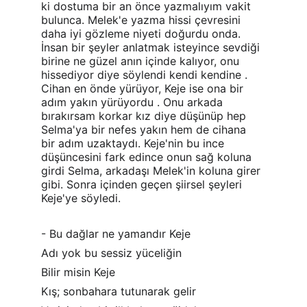
ki dostuma bir an önce yazmalıyım vakit 
bulunca. Melek'e yazma hissi çevresini 
daha iyi gözleme niyeti doğurdu onda. 
İnsan bir şeyler anlatmak isteyince sevdiği 
birine ne güzel anın içinde kalıyor, onu 
hissediyor diye söylendi kendi kendine . 
Cihan en önde yürüyor, Keje ise ona bir 
adım yakın yürüyordu . Onu arkada 
bırakırsam korkar kız diye düşünüp hep 
Selma'ya bir nefes yakın hem de cihana 
bir adım uzaktaydı. Keje'nin bu ince 
düşüncesini fark edince onun sağ koluna 
girdi Selma, arkadaşı Melek'in koluna girer 
gibi. Sonra içinden geçen şiirsel şeyleri 
Keje'ye söyledi.
- Bu dağlar ne yamandır Keje
Adı yok bu sessiz yüceliğin
Bilir misin Keje
Kış; sonbahara tutunarak gelir