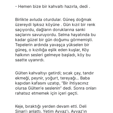
- Hemen bize bir kahvaltı hazırla, dedi .
Birlikte avluda oturdular. Güneş doğmak 
üzereydi Işıksız köyüne . Gün kızıl bir renk 
saçıyordu, dağların doruklarına sanki 
saçlarını savuruyordu. Selma hayatında bu 
kadar güzel bir gün doğumu görmemişti. 
Tepelerin ardında yavaşça yükselen bir 
güneş, o kızıllığa eşlik eden kuşlar, Köy 
halkının sesleri gelmeye başladı, köy bu 
saatte uyanırdı.
Gülten kahvaltıyı getirdi; sıcak çay, tandır 
ekmeği, peynir, yoğurt, tereyağı... Baba 
kapıdan kafasını uzatıp, “Bir ihtiyacınız 
olursa Gülten'e seslenin” dedi. Sonra onları 
rahatsız etmemek için içeri geçti.
Keje, bıraktığı yerden devam etti. Deli 
Sinan'ı anlattı, Yetim Ayvaz'ı, Ayvaz'ın 