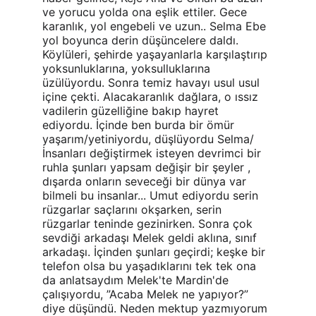
ve yorucu yolda ona eşlik ettiler. Gece 
karanlık, yol engebeli ve uzun.. Selma Ebe 
yol boyunca derin düşüncelere daldı. 
Köylüleri, şehirde yaşayanlarla karşılaştırıp 
yoksunluklarına, yoksulluklarına 
üzülüyordu. Sonra temiz havayı usul usul 
içine çekti. Alacakaranlık dağlara, o ıssız 
vadilerin güzelliğine bakıp hayret 
ediyordu. İçinde ben burda bir ömür 
yaşarım/yetiniyordu, düşlüyordu Selma/ 
İnsanları değiştirmek isteyen devrimci bir 
ruhla şunları yapsam değişir bir şeyler , 
dışarda onların seveceği bir dünya var 
bilmeli bu insanlar... Umut ediyordu serin 
rüzgarlar saçlarını okşarken, serin 
rüzgarlar teninde gezinirken. Sonra çok 
sevdiği arkadaşı Melek geldi aklına, sınıf 
arkadaşı. İçinden şunları geçirdi; keşke bir 
telefon olsa bu yaşadıklarını tek tek ona 
da anlatsaydım Melek'te Mardin'de 
çalışıyordu, ”Acaba Melek ne yapıyor?” 
diye düşündü. Neden mektup yazmıyorum 