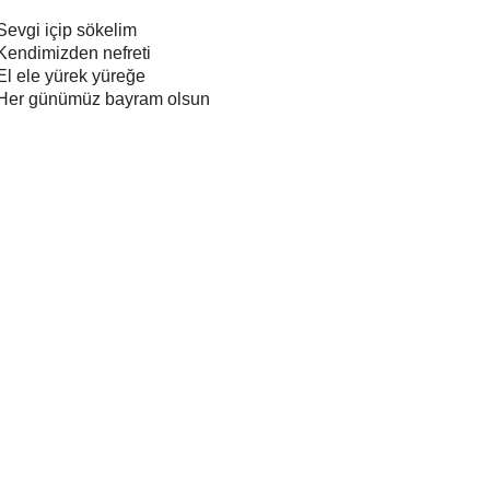
Sevgi içip sökelim
Kendimizden nefreti
El ele yürek yüreğe
Her günümüz bayram olsun