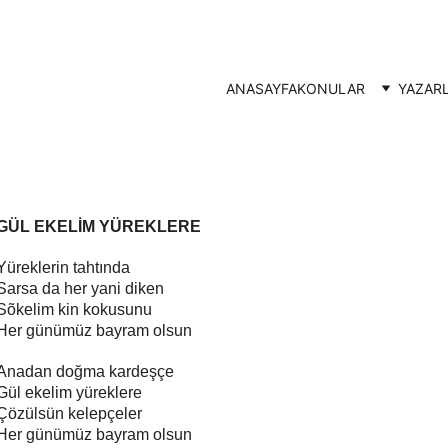
ANASAYFA
KONULAR
YAZAR
GÜL EKELİM YÜREKLERE
Yüreklerin tahtında
Sarsa da her yani diken
Sõkelim kin kokusunu
Her günümüz bayram olsun
Anadan doğma kardeşçe
Gül ekelim yüreklere
Çözülsün kelepçeler
Her günümüz bayram olsun