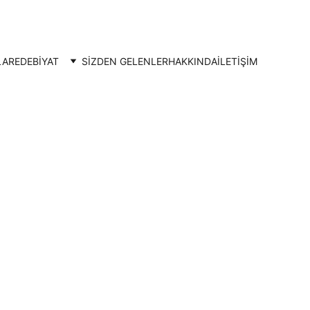
LAR
EDEBİYAT
SİZDEN GELENLER
HAKKINDA
İLETIŞIM