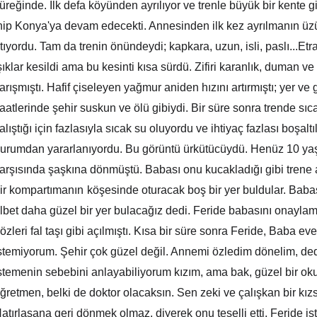
üreğinde. İlk defa köyünden ayrılıyor ve trenle büyük bir kente 
nip Konya'ya devam edecekti. Annesinden ilk kez ayrılmanın üzün
tıyordu. Tam da trenin önündeydi; kapkara, uzun, isli, paslı...Etraf
şıklar kesildi ama bu kesinti kısa sürdü. Zifiri karanlık, duman v
arışmıştı. Hafif çiseleyen yağmur aniden hızını artırmıştı; yer ve 
aatlerinde şehir suskun ve ölü gibiydi. Bir süre sonra trende sı
alıştığı için fazlasıyla sıcak su oluyordu ve ihtiyaç fazlası boşaltı
urumdan yararlanıyordu. Bu görüntü ürkütücüydü. Henüz 10 yaş
arşısında şaşkına dönmüştü. Babası onu kucakladığı gibi trene at
ir kompartımanın
köşesinde oturacak boş bir yer buldular. Baba
lbet daha güzel bir yer bulacağız dedi. Feride babasını onaylam
özleri fal taşı gibi açılmıştı. Kısa bir süre sonra Feride, Baba 
stemiyorum. Şehir çok güzel değil. Annemi özledim dönelim, ded
stemenin sebebini anlayabiliyorum kızım, ama bak, güzel bir ok
ğretmen, belki de doktor olacaksın. Sen zeki ve çalışkan bir kız
atırlasana geri dönmek olmaz, diyerek onu teselli etti. Feride 