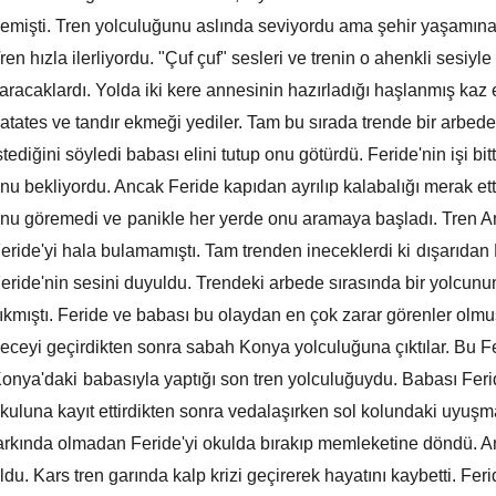
emişti. Tren yolculuğunu aslında seviyordu ama şehir yaşamına
ren hızla ilerliyordu. "Çuf çuf" sesleri ve trenin o ahenkli sesiyl
aracaklardı. Yolda iki kere annesinin hazırladığı haşlanmış kaz eti
atates ve tandır ekmeği yediler. Tam bu sırada trende bir arbede 
stediğini söyledi babası elini tutup onu götürdü. Feride'nin işi b
nu bekliyordu. Ancak Feride kapıdan ayrılıp kalabalığı merak etti
nu göremedi ve
panikle her yerde onu aramaya başladı. Tren A
eride'yi hala bulamamıştı. Tam trenden ineceklerdi ki
dışarıdan 
eride'nin sesini duyuldu. Trendeki arbede sırasında bir yolcu
ıkmıştı. Feride ve babası bu olaydan en çok zarar görenler olmu
eceyi geçirdikten sonra sabah Konya yolculuğuna çıktılar. Bu Fer
onya'daki
babasıyla yaptığı son tren yolculuğuydu. Babası Ferid
kuluna kayıt ettirdikten sonra vedalaşırken sol kolundaki uyuşmay
arkında olmadan Feride'yi okulda bırakıp memleketine döndü. 
ldu. Kars tren garında kalp krizi geçirerek hayatını kaybetti. Fe