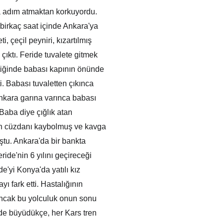
 adım atmaktan korkuyordu.  
e birkaç saat içinde Ankara'ya 
, çeçil peyniri, kızartılmış 
çıktı. Feride tuvalete gitmek 
ittiğinde babası kapının önünde 
. Babası tuvaletten çıkınca 
nkara garına varınca babası
Baba diye çığlık atan 
nun cüzdanı kaybolmuş ve kavga 
ştu. Ankara'da bir bankta 
ide'nin 6 yılını geçireceği 
e'yi Konya'da yatılı kız 
ı fark etti. Hastalığının 
Ancak bu yolculuk onun sonu 
ride büyüdükçe, her Kars tren 