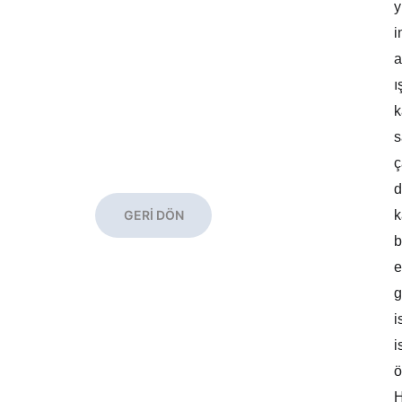
y
i
a
ı
k
s
ç
d
k
GERİ DÖN
b
e
g
i
i
ö
H