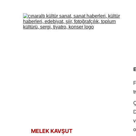
F
t
Ç
D
v
o
MELEK KAVŞUT