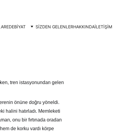
LAR
EDEBİYAT
SİZDEN GELENLER
HAKKINDA
İLETIŞIM
ürken, tren istasyonundan gelen 
cerenin önüne doğru yöneldi. 
halini hatırladı. Memleketi 
Zaman, onu bir fırtınada oradan 
 hem de korku vardı körpe 