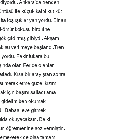
gidiyordu. Ankara'da trenden 
tüsü ile küçük kalbi küt küt 
ta loş ışıklar yanıyordu. Bir an 
e kömür kokusu birbirine 
gök çıldırmış gibiydi. Akşam 
cak su verilmeye başlandı.Tren 
lıyordu. Fakir fukara bu 
ında olan Feride olanlar 
ladı. Kısa bir arayıştan sonra 
sı merak etme güzel kızım 
ak için başını salladı ama 
eve gidelim ben okumak 
i. Babası eve gitmek 
ulda okuyacaksın. Belki 
sın öğretmenine söz vermiştin. 
istemeyerek de olsa tamam 