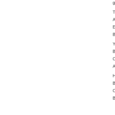
g
T
A
E
B
Y
B
C
A
H
B
C
B