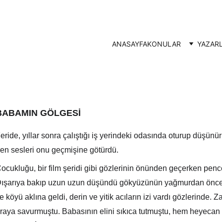
ANASAYFA
KONULAR
YAZAR
BABAMIN GÖLGESİ
eride, yıllar sonra çalıştığı iş yerindeki odasında oturup düşün
ren sesleri onu geçmişine götürdü.
ocukluğu, bir film şeridi gibi gözlerinin önünden geçerken pen
ışarıya bakıp uzun uzun düşündü gökyüzünün yağmurdan önceki 
e köyü aklına geldi, derin ve yitik acıların izi vardı gözlerinde. 
raya savurmuştu. Babasının elini sıkıca tutmuştu, hem heyecan