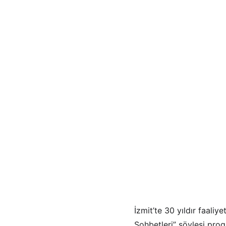
İzmit’te 30 yıldır faal
Sohbetleri” söyleşi pro