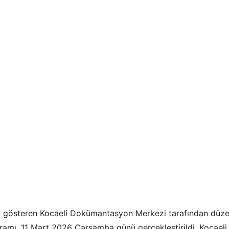
iyet gösteren Kocaeli Dokümantasyon Merkezi tarafından düz
gramı, 11 Mart 2026 Çarşamba günü gerçekleştirildi. Kocaeli