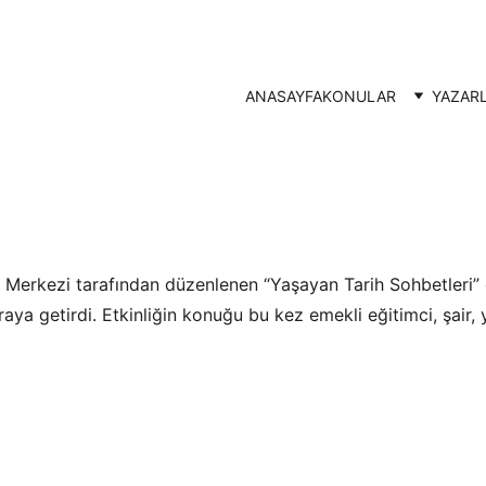
ANASAYFA
KONULAR
YAZAR
ILIÇOĞLU KOCAELİ DÖKÜMANTASYON MERKEZİ'NİN KO
erkezi tarafından düzenlenen “Yaşayan Tarih Sohbetleri” etk
raya getirdi. Etkinliğin konuğu bu kez emekli eğitimci, şair, 