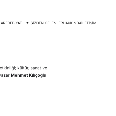
LAR
EDEBİYAT
SİZDEN GELENLER
HAKKINDA
İLETIŞIM
NUĞU OLDU
inliği; kültür, sanat ve 
yazar 
Mehmet Kılıçoğlu 