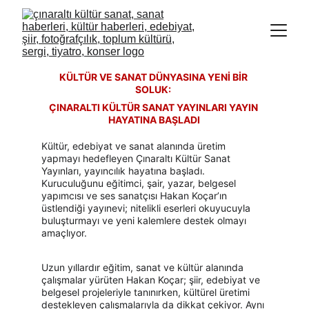
KÜLTÜR VE SANAT DÜNYASINA YENİ BİR 
SOLUK: 
ÇINARALTI KÜLTÜR SANAT YAYINLARI YAYIN 
HAYATINA BAŞLADI
Kültür, edebiyat ve sanat alanında üretim 
yapmayı hedefleyen Çınaraltı Kültür Sanat 
Yayınları, yayıncılık hayatına başladı. 
Kuruculuğunu eğitimci, şair, yazar, belgesel 
yapımcısı ve ses sanatçısı Hakan Koçar’ın 
üstlendiği yayınevi; nitelikli eserleri okuyucuyla 
buluşturmayı ve yeni kalemlere destek olmayı 
amaçlıyor.
Uzun yıllardır eğitim, sanat ve kültür alanında 
çalışmalar yürüten Hakan Koçar; şiir, edebiyat ve 
belgesel projeleriyle tanınırken, kültürel üretimi 
destekleyen çalışmalarıyla da dikkat çekiyor. Aynı 