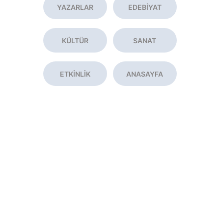
YAZARLAR
EDEBİYAT
KÜLTÜR
SANAT
ETKİNLİK
ANASAYFA