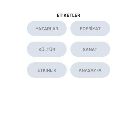
ETİKETLER
YAZARLAR
EDEBİYAT
KÜLTÜR
SANAT
ETKİNLİK
ANASAYFA