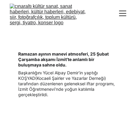
KOŞYAD İFTARINDA ŞİİR VE SAZ BULUŞTU
GÖNÜLLER COŞTU
Ramazan ayının manevi atmosferi, 25 Şubat 
Çarşamba akşamı İzmit’te anlamlı bir 
buluşmaya sahne oldu. 
Başkanlığını Yücel Alpay Demir’in yaptığı 
KOŞYAD(Kocaeli Şairler ve Yazarlar Derneği) 
tarafından düzenlenen geleneksel iftar programı, 
İzmit Öğretmenevi’nde yoğun katılımla 
gerçekleştirildi.