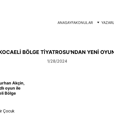
ANASAYFA
KONULAR
YAZAR
KOCAELİ BÖLGE TİYATROSU'NDAN YENİ OYU
1/28/2024
urhan Akçin, 
ı oyun ile 
li Bölge 
bir Çocuk 