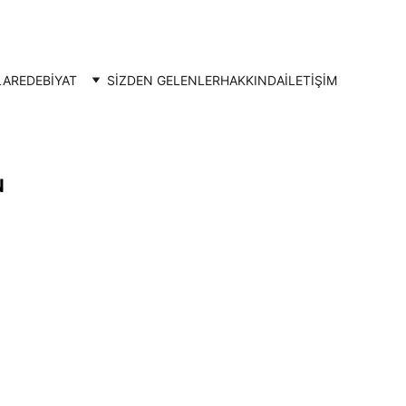
LAR
EDEBİYAT
SİZDEN GELENLER
HAKKINDA
İLETIŞIM
N