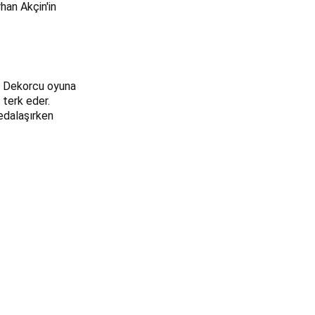
han Akçin'in 
e Dekorcu oyuna 
 terk eder. 
edalaşırken 