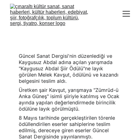
"KAYGUSUZ ABDAL ŞİİR ÖDÜLÜ" NÜ
KAZANMIŞTI
Güncel Sanat Dergisi'nin düzenlediği ve 
Kaygusuz Abdal adına açılan yarışmada 
"Kaygusuz Abdal Şiir Ödülü"ne layık 
görülen Melek Kavşut, ödülünü ve kazandı 
belgesini teslim aldı.
Üretken şair Kavşut, yarışmaya "Zümrüd-ü 
Anka Güneş" isimli şiiriyle katılmış ve Ocak 
ayında yapılan değerlendirmede birincilik 
ödülüne layık görülmüştü.
8 Mayıs tarihinde gerçekleştirilen törenle 
ödüllendirilen eserler sahiplerine teslim 
edilmiş, dereceye giren eserler Güncel 
Sanat Dergisinde yayınlanmıştı.