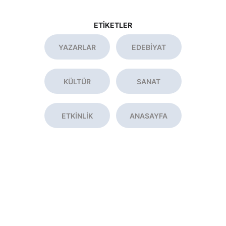
ETİKETLER
YAZARLAR
EDEBİYAT
KÜLTÜR
SANAT
ETKİNLİK
ANASAYFA