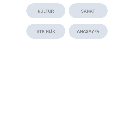
KÜLTÜR
SANAT
ETKİNLİK
ANASAYFA