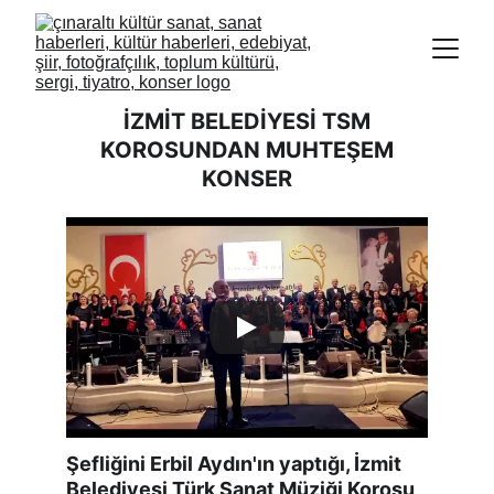
İZMİT BELEDİYESİ TSM
KOROSUNDAN MUHTEŞEM
KONSER
Şefliğini Erbil Aydın'ın yaptığı, İzmit 
Belediyesi Türk Sanat Müziği Korosu, 