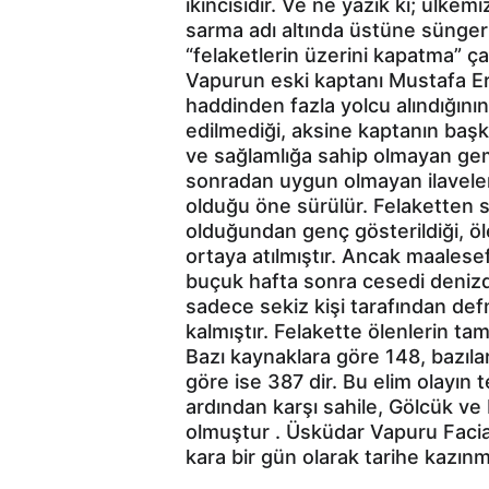
ikincisidir. Ve ne yazık ki; ülkem
sarma adı altında üstüne sünger 
“felaketlerin üzerini kapatma” ça
Vapurun eski kaptanı Mustafa Er
haddinden fazla yolcu alındığını
edilmediği, aksine kaptanın başka 
ve sağlamlığa sahip olmayan gemiy
sonradan uygun olmayan ilaveleri
olduğu öne sürülür. Felaketten s
olduğundan genç gösterildiği, ölen
ortaya atılmıştır. Ancak maalesef
buçuk hafta sonra cesedi denizde
sadece sekiz kişi tarafından def
kalmıştır. Felakette ölenlerin ta
Bazı kaynaklara göre 148, bazıla
göre ise 387 dir. Bu elim olayın 
ardından karşı sahile, Gölcük ve 
olmuştur . Üsküdar Vapuru Faciası
kara bir gün olarak tarihe kazınmı