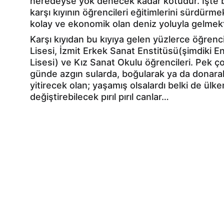
neredeyse yok denecek kadar kötüdür. İşte 
karşı kıyının öğrencileri eğitimlerini sürdürmek
kolay ve ekonomik olan deniz yoluyla gelmekt
Karşı kıyıdan bu kıyıya gelen yüzlerce öğrencid
Lisesi, İzmit Erkek Sanat Enstitüsü(şimdiki E
Lisesi) ve Kız Sanat Okulu öğrencileri. Pek ç
günde azgın sularda, boğularak ya da donara
yitirecek olan; yaşamış olsalardı belki de ülke
değiştirebilecek pırıl pırıl canlar…