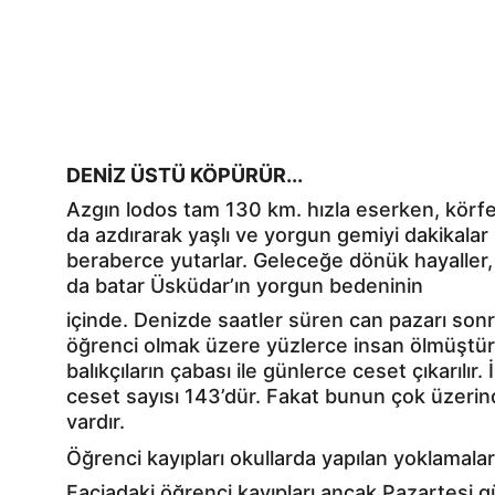
DENİZ ÜSTÜ KÖPÜRÜR...
Azgın lodos tam 130 km. hızla eserken, körfez
da azdırarak yaşlı ve yorgun gemiyi dakikalar 
beraberce yutarlar. Geleceğe dönük hayaller,
da batar Üsküdar’ın yorgun bedeninin
içinde. Denizde saatler süren can pazarı sonr
öğrenci olmak üzere yüzlerce insan ölmüştür. 
balıkçıların çabası ile günlerce ceset çıkarılır. 
ceset sayısı 143’dür. Fakat bunun çok üzerin
vardır.
Öğrenci kayıpları okullarda yapılan yoklamalarl
Faciadaki öğrenci kayıpları ancak Pazartesi g