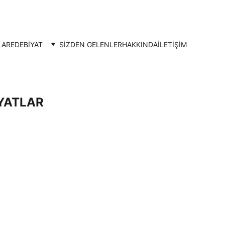
LAR
EDEBİYAT
SİZDEN GELENLER
HAKKINDA
İLETIŞIM
YATLAR