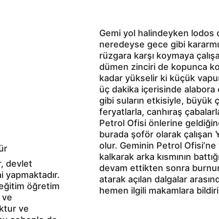
Gemi yol halindeyken lodos 
neredeyse gece gibi kararmış
rüzgara karşı koymaya çalış
dümen zinciri de kopunca kon
kadar yükselir ki küçük vapur
üç dakika içerisinde alabora
gibi suların etkisiyle, büyük
feryatlarla, canhıraş çabalar
Petrol Ofisi önlerine geldiği
burada şoför olarak çalışan 
olur. Geminin Petrol Ofisi’ne
ür
kalkarak arka kısmının battığ
r, devlet 
devam ettikten sonra burnun
i yapmaktadır. 
atarak açılan dalgalar arasınd
eğitim öğretim 
hemen ilgili makamlara bildiri
 ve 
ktur ve 