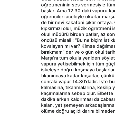
öğretmeninin ses vermesiyle tüm o
başlar. Ama 12.30 daki vapuru kaç
öğrencileri aceleyle okurlar marşı. 
de bir nevi kakafoni çıkar ortaya
kıpkırmızı olur, müzik öğretmeni
okul müdürü birden patlar, az son
öncüsü misali ; “Bu ne biçim İstik
kovalayan mı var? Kimse dağılma
bırakmam” der ve o gün okul tarihi
Marşı’nı tüm okula yeniden söylet
vapura yetişebilmek için tüm güç
iskeleye doğru koşmaya başlarlar. 
tıkanıncaya kadar koşarlar, çünkü 
sonraki vapur 14.30’dadır. İşte 
kalmasına, tıkanmalarına, kesilip 
kaçırmalarına sebep olur. Elbett
dakika erken kaldırması da cabası
kalan, yetişemeyen arkadaşlarına e
ölüme doğru açıldıklarını bilmede