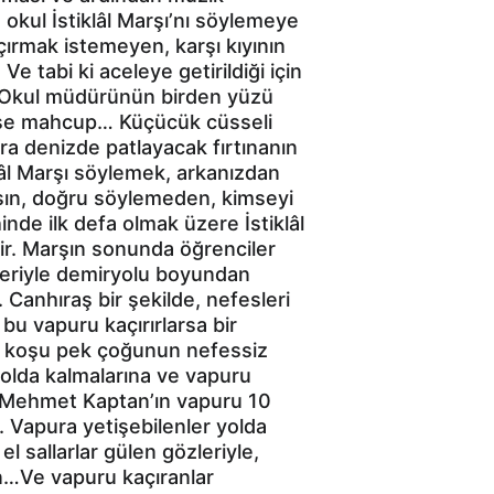
kul İstiklâl Marşı’nı söylemeye 
ırmak istemeyen, karşı kıyının 
Ve tabi ki aceleye getirildiği için 
. Okul müdürünün birden yüzü 
 ise mahcup… Küçücük cüsseli 
ra denizde patlayacak fırtınanın 
lâl Marşı söylemek, arkanızdan 
sın, doğru söylemeden, kimseyi 
nde ilk defa olmak üzere İstiklâl 
ir. Marşın sonunda öğrenciler 
leriyle demiryolu boyundan 
Canhıraş bir şekilde, nefesleri 
bu vapuru kaçırırlarsa bir 
bu koşu pek çoğunun nefessiz 
yolda kalmalarına ve vapuru 
e Mehmet Kaptan’ın vapuru 10 
. Vapura yetişebilenler yolda 
l sallarlar gülen gözleriyle, 
n…Ve vapuru kaçıranlar 