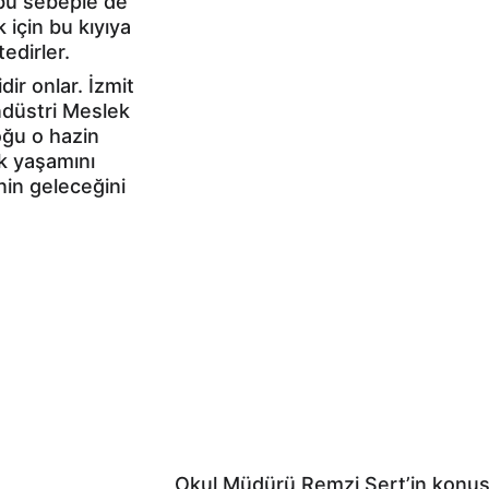
bu sebeple de 
 için bu kıyıya 
edirler.
ir onlar. İzmit 
ndüstri Meslek 
oğu o hazin 
k yaşamını 
nin geleceğini 
Okul Müdürü Remzi Sert’in konuş