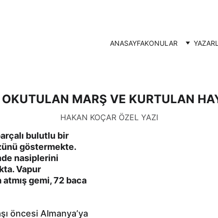
ANASAYFA
KONULAR
YAZAR
EZ OKUTULAN MARŞ VE KURTULAN HA
HAKAN KOÇAR ÖZEL YAZI
rçalı bulutlu bir 
zünü göstermekte. 
de nasiplerini 
kta. Vapur 
a atmış gemi, 72 baca 
aşı öncesi Almanya’ya 