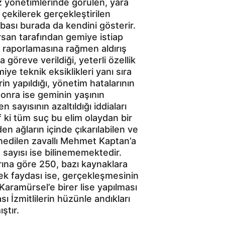
iz yönetimlerinde görülen, yara 
çekilerek gerçekleştirilen 
bası burada da kendini gösterir. 
san tarafından gemiye istiap 
n raporlamasına rağmen aldırış 
göreve verildiği, yeterli özellik 
e teknik eksiklikleri yanı sıra 
n yapıldığı, yönetim hatalarının 
onra ise geminin yaşının 
 sayısının azaltıldığı iddiaları 
 ki tüm suç bu elim olaydan bir 
n ağların içinde çıkarılabilen ve 
nedilen zavallı Mehmet Kaptan’a 
m sayısı ise bilinememektedir. 
rına göre 250, bazı kaynaklara 
tek faydası ise, gerçekleşmesinin 
Karamürsel’e birer lise yapılması 
 İzmitlilerin hüzünle andıkları 
ştır.