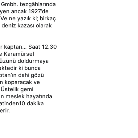
u Gmbh. tezgâhlarında 
eyen ancak 1927’de 
Ve ne yazık ki; birkaç 
l deniz kazası olarak 
ir kaptan… Saat 12.30 
de Karamürsel 
yüzünü doldurmaya 
ektedir ki bunca 
tan’ın dahi gözü 
an koparacak ve 
 Üstelik gemi 
an meslek hayatında 
aatinden10 dakika 
rir.