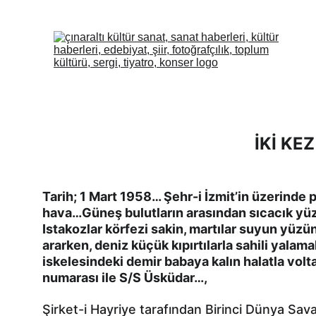
İKİ K
Tarih; 1 Mart 1958… Şehr-i İzmit’in üzerinde pa
hava…Güneş bulutların arasından sıcacık yü
Istakozlar körfezi sakin, martılar suyun yüzün
ararken, deniz küçük kıpırtılarla sahili yalama
iskelesindeki demir babaya kalın halatla volt
numarası ile S/S Üsküdar…,
Şirket-i Hayriye tarafından Birinci Dünya Sav