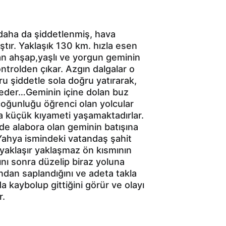
daha da şiddetlenmiş, hava 
tır. Yaklaşık 130 km. hızla esen 
an ahşap,yaşlı ve yorgun geminin 
trolden çıkar. Azgın dalgalar o 
u şiddetle sola doğru yatırarak, 
 eder…Geminin içine dolan buz 
 çoğunluğu öğrenci olan yolcular 
la küçük kıyameti yaşamaktadırlar. 
nde alabora olan geminin batışına 
Yahya ismindeki vatandaş şahit 
 yaklaşır yaklaşmaz ön kısmının 
ını sonra düzelip biraz yoluna 
dan saplandığını ve adeta takla 
a kaybolup gittiğini görür ve olayı 
r.