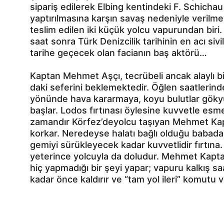
sipariş edilerek Elbing kentindeki F. Schicha
yaptırılmasına karşın savaş nedeniyle verilm
teslim edilen iki küçük yolcu vapurundan biri. 
saat sonra Türk Denizcilik tarihinin en acı sivi
tarihe geçecek olan facianın baş aktörü…
Kaptan Mehmet Aşçı, tecrübeli ancak alaylı b
daki seferini beklemektedir. Öğlen saatlerin
yönünde hava kararmaya, koyu bulutlar gök
başlar. Lodos fırtınası öylesine kuvvetle esm
zamandır Körfez’deyolcu taşıyan Mehmet Kap
korkar. Neredeyse halatı bağlı olduğu babad
gemiyi sürükleyecek kadar kuvvetlidir fırtına.
yeterince yolcuyla da doludur. Mehmet Kapt
hiç yapmadığı bir şeyi yapar; vapuru kalkış s
kadar önce kaldırır ve “tam yol ileri” komutu ve