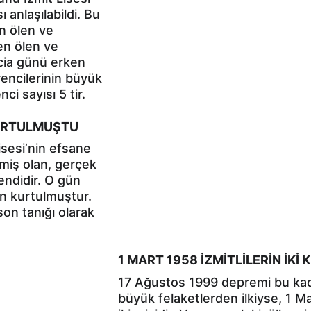
anlaşılabildi. Bu 
n ölen ve 
en ölen ve 
acia günü erken 
ğrencilerinin büyük 
ci sayısı 5 tir.
KURTULMUŞTU
isesi’nin efsane 
miş olan, gerçek 
endidir. O gün 
n kurtulmuştur. 
son tanığı olarak 
1 MART 1958 İZMİTLİLERİN İKİ
17 Ağustos 1999 depremi bu kad
büyük felaketlerden ilkiyse, 1 M