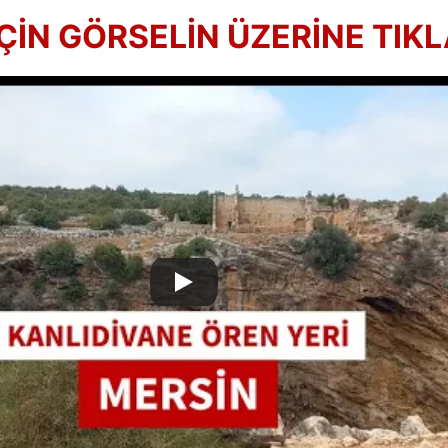
K İÇİN GÖRSELİN ÜZERİNE TIK