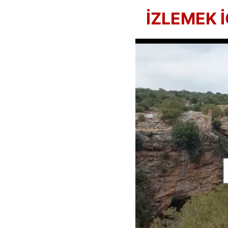
   İZLEME