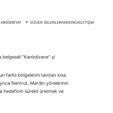
LAR
EDEBİYAT
SİZDEN GELENLER
HAKKINDA
İLETIŞIM
 belgeseli "Kanlıdivane" yi 
n farklı bölgelerini tanıtan kısa 
 ayrıca Nemrut, Mardin yörelerinin 
a hedefinin sürekli üretmek ve 