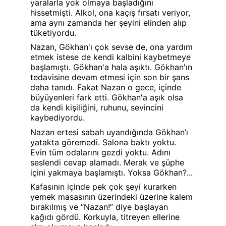
yaralarla yok olmaya başladığını 
hissetmişti. Alkol, ona kaçış fırsatı veriyor, 
ama aynı zamanda her şeyini elinden alıp 
tüketiyordu.
Nazan, Gökhan'ı çok sevse de, ona yardım 
etmek istese de kendi kalbini kaybetmeye 
başlamıştı. Gökhan'a hala aşıktı. Gökhan'ın 
tedavisine devam etmesi için son bir şans 
daha tanıdı. Fakat Nazan o gece, içinde 
büyüyenleri fark etti. Gökhan'a aşık olsa 
da kendi kişiliğini, ruhunu, sevincini 
kaybediyordu.
Nazan ertesi sabah uyandığında Gökhan’ı 
yatakta göremedi. Salona baktı yoktu. 
Evin tüm odalarını gezdi yoktu. Adını 
seslendi cevap alamadı. Merak ve şüphe 
içini yakmaya başlamıştı. Yoksa Gökhan?...
Kafasının içinde pek çok şeyi kurarken 
yemek masasının üzerindeki üzerine kalem 
bırakılmış ve “Nazan!” diye başlayan 
kağıdı gördü. Korkuyla, titreyen ellerine 