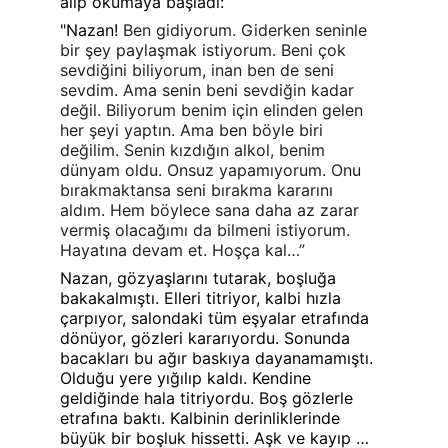
alıp okumaya başladı:
"Nazan!
 Ben gidiyorum. Giderken seninle 
bir şey paylaşmak istiyorum. Beni çok 
sevdiğini biliyorum, inan ben de seni 
sevdim. Ama senin beni sevdiğin kadar 
değil. Biliyorum benim için elinden gelen 
her şeyi yaptın. Ama ben böyle biri 
değilim. Senin kızdığın alkol, benim 
dünyam oldu. Onsuz yapamıyorum. Onu 
bırakmaktansa seni bırakma kararını 
aldım. Hem böylece sana daha az zarar 
vermiş olacağımı da bilmeni istiyorum. 
Hayatına devam et. Hoşça kal…”
Nazan, gözyaşlarını tutarak, boşluğa 
bakakalmıştı. Elleri titriyor, kalbi hızla 
çarpıyor, salondaki tüm eşyalar etrafında 
dönüyor, gözleri kararıyordu. Sonunda 
bacakları bu ağır baskıya dayanamamıştı. 
Olduğu yere yığılıp kaldı. Kendine 
geldiğinde hala titriyordu. Boş gözlerle 
etrafına baktı. Kalbinin derinliklerinde 
büyük bir boşluk hissetti. Aşk ve kayıp … 