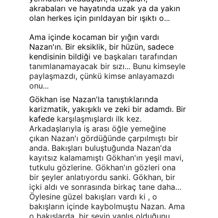
akrabaları ve hayatında uzak ya da yakın 
olan herkes için pırıldayan bir ışıktı o...
Ama içinde kocaman bir yığın vardı 
Nazan'ın. Bir eksiklik, bir hüzün, sadece 
kendisinin bildiği ve
 başkaları tarafından 
tanımlanamayacak bir sızı... Bunu kimseyle 
paylaşmazdı, çünkü kimse anlayamazdı 
onu...
Gökhan ise Nazan'la tanıştıklarında 
karizmatik, yakışıklı ve zeki bir adamdı. Bir 
kafede
 karşılaşmışlardı ilk kez. 
Arkadaşlarıyla iş arası öğle yemeğine 
çıkan Nazan'ı gördüğünde çarpılmıştı bir 
anda. Bakışları buluştuğunda Nazan'da 
kayıtsız kalamamıştı Gökhan'ın yeşil mavi, 
tutkulu gözlerine. Gökhan'ın gözleri ona 
bir şeyler anlatıyordu sanki. Gökhan, bir 
içki aldı ve sonrasında birkaç tane daha… 
Öylesine güzel bakışları vardı ki , o 
bakışların içinde kaybolmuştu Nazan. Ama 
o bakışlarda, bir şeyin yanlış olduğunu 