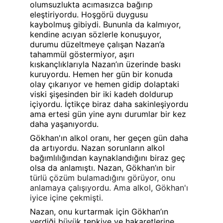
olumsuzlukta acımasızca bağırıp 
eleştiriyordu. Hoşgörü duygusu 
kaybolmuş gibiydi. Bununla da kalmıyor, 
kendine acıyan sözlerle konuşuyor, 
durumu düzeltmeye çalışan Nazan’a 
tahammül göstermiyor, aşırı 
kıskançlıklarıyla Nazan’ın üzerinde baskı 
kuruyordu. Hemen her gün bir konuda 
olay çıkarıyor ve hemen gidip dolaptaki 
viski şişesinden bir iki kadeh doldurup 
içiyordu. İçtikçe biraz daha sakinleşiyordu 
ama ertesi gün yine aynı durumlar bir kez 
daha yaşanıyordu.
Gökhan'ın alkol oranı, her geçen gün daha 
da artıyordu. Nazan sorunların alkol 
bağımlılığından kaynaklandığını biraz geç 
olsa da anlamıştı. Nazan, Gökhan’ın
 bir 
türlü çözüm bulamadığını görüyor, onu 
anlamaya çalışıyordu. Ama alkol, Gökhan'ı 
iyice içine çekmişti.
Nazan, onu kurtarmak için Gökhan’ın 
verdiği büyük tepkiye ve hakaretlerine 