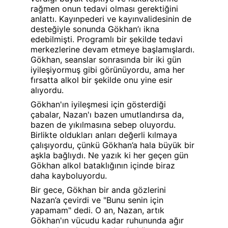
rağmen onun tedavi olması gerektiğini 
anlattı. Kayınpederi ve kayınvalidesinin de 
desteğiyle sonunda Gökhan’ı ikna 
edebilmişti. Programlı bir şekilde tedavi 
merkezlerine devam etmeye başlamışlardı. 
Gökhan, seanslar sonrasında bir iki gün 
iyileşiyormuş gibi görünüyordu, ama her 
fırsatta alkol bir şekilde onu yine esir 
alıyordu.
Gökhan'ın iyileşmesi için gösterdiği 
çabalar, Nazan'ı bazen umutlandırsa da, 
bazen de yıkılmasına sebep oluyordu. 
Birlikte oldukları anları değerli kılmaya 
çalışıyordu, çünkü Gökhan’a hala büyük bir 
aşkla bağlıydı. Ne yazık ki her geçen gün 
Gökhan alkol bataklığının içinde biraz 
daha kayboluyordu.
Bir gece, Gökhan bir anda gözlerini 
Nazan’a çevirdi ve "Bunu senin için 
yapamam" dedi. O an, Nazan, artık 
Gökhan'ın vücudu kadar ruhununda ağır 