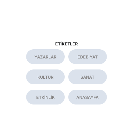
ETİKETLER
YAZARLAR
EDEBİYAT
KÜLTÜR
SANAT
ETKİNLİK
ANASAYFA